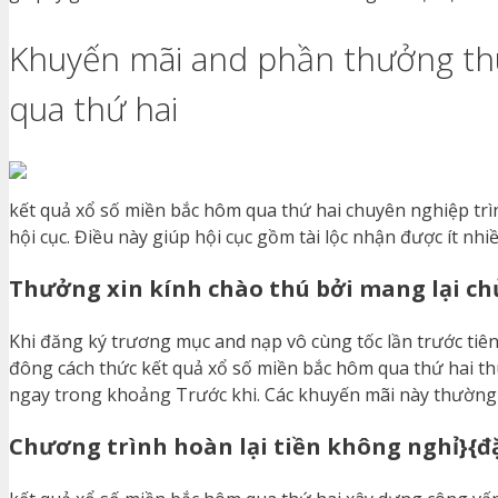
Khuyến mãi and phần thưởng th
qua thứ hai
kết quả xổ số miền bắc hôm qua thứ hai chuyên nghiệp tr
hội cục. Điều này giúp hội cục gồm tài lộc nhận được ít nh
Thưởng xin kính chào thú bởi mang lại ch
Khi đăng ký trương mục and nạp vô cùng tốc lần trước tiên
đông cách thức kết quả xổ số miền bắc hôm qua thứ hai th
ngay trong khoảng Trước khi. Các khuyến mãi này thường 
Chương trình hoàn lại tiền không nghỉ}{đ