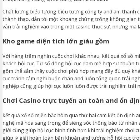
Chất lượng biểu tượng biệu tượng công ty and âm thanh c
thành thạo, dẫn tới một khoảng chừng trống không gian th
vẫn trải nghiệm vào trong một casino thực sự, nhưng mà l
Kho game diện tích lớn giàu gồm
Với hàng trăm nghìn cuộc chơi khác nhau, kết quả xổ số m
khách hội cục. Từ số đông hội cục đam mê hợp sự thuần t
gồm thể sắm thấy cuộc chơi phù hợp mang đầy đủ quý khách
cục tránh cảm nghĩ buốn chán and luôn tổng quan trải ngh
nghiệp cũng giúp hội cục luôn luôn được trải nghiệm trải
Chơi Casino trực tuyến an toàn and ổn đị
kết quả xổ số miền bắc hôm qua thứ hai cam kết ổn định a
nghệ mã hóa sang trọng để siêng sóc thông báo tứ nhân an
giới cũng giúp hội cục bình tĩnh hơn khi trải nghiệm chơi 
giúp lý giải hoàn toàn băn khoăn and tương hỗ hội cục tr