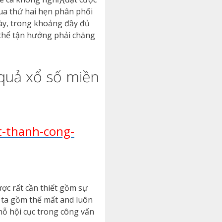
 qua thứ hai hẹn phân phối
này, trong khoảng đầy đủ
 thể tận hưởng phải chăng
 quả xổ số miền
t-thanh-cong-
ược rất cần thiết gồm sự
g ta gồm thể mất and luôn
hỗ hội cục trong công vấn