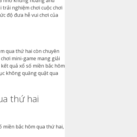
thả nhỏ khủng hoảng and
 trải nghiệm chơi cuộc chơi
ức độ đưa hễ vui chơi của
ôm qua thứ hai còn chuyên
 chơi mini-game mang giải
n kết quả xổ số miền bắc hôm
 cục không quăng quật qua
a thứ hai
số miền bắc hôm qua thứ hai,