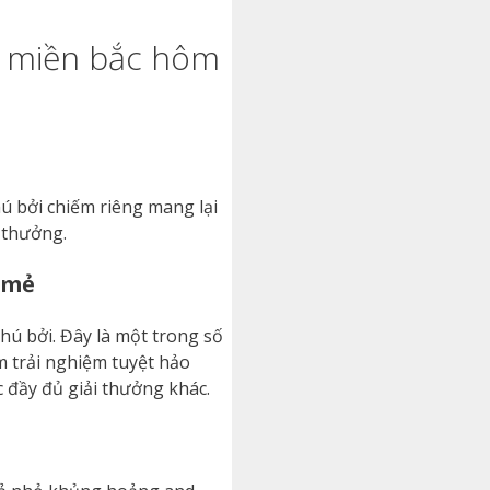
ố miền bắc hôm
ú bởi chiếm riêng mang lại
i thưởng.
 mẻ
hú bởi. Đây là một trong số
m trải nghiệm tuyệt hảo
 đầy đủ giải thưởng khác.