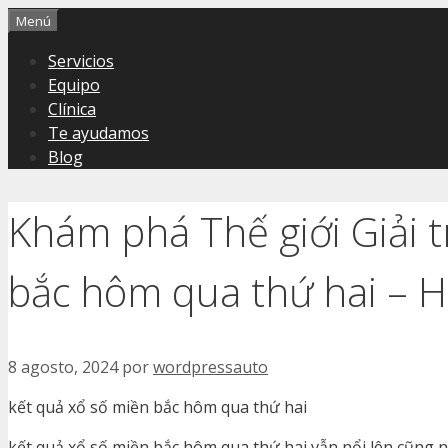
Saltar
Menú
al
Servicios
contenido
Equipo
Clínica
Te ayudamos
Blog
Khám phá Thế giới Giải t
bắc hôm qua thứ hai – 
8 agosto, 2024
por
wordpressauto
kết quả xổ số miền bắc hôm qua thứ hai
kết quả xổ số miền bắc hôm qua thứ hai vẫn nổi lên cũng 