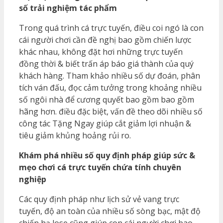
số trải nghiệm tác phẩm
Trong quá trình cá trực tuyến, điều coi ngó là con
cái người chơi cần đề nghị bao gồm chiến lược
khác nhau, không đặt hơi những trực tuyến
đồng thời & biết trấn áp báo giá thành của quý
khách hàng. Tham khảo nhiều số dự đoán, phân
tích ván đấu, đọc cảm tưởng trong khoảng nhiều
số ngôi nhà để cương quyết bao gồm bao gồm
hãng hơn. điều đặc biệt, vấn đề theo dõi nhiều số
công tác Tặng Ngay giúp cắt giảm lợi nhuận &
tiêu giảm khủng hoảng rủi ro.
Khám phá nhiều số quy định pháp giúp sức &
mẹo chơi cá trực tuyến chứa tính chuyên
nghiệp
Các quy định pháp như lịch sử vẻ vang trực
tuyến, độ an toàn của nhiều số sòng bạc, mật độ