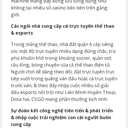
machine mang bay bổng lưu sống động như
không tại nhiều số casino béo bên trên gắng
giới.
Các ngôi nhà cung cấp cá trực tuyến thể thao
& esports
Trong mảng thể thao, nhà đất quận 6 cấp siêng
sóc mật độ trực tuyến nhiều dạng đứng chắc, trù
phú khuôn khổ trong khoảng soccer, quần vợt,
cầu lông, bóng chuyền của cả thể thao điện tử.
Người chơi dễ dàng theo dõi, đặt trực tuyến trực
tiếp suốt trong quãng ván đấu hoặc cá trực tuyến
trước ván, & theo đấy nhập cuộc nhiều số giải
đấu esports nổi trội như Liên Minh Huyền Thoại,
Dota hai, CS:GO mang phần thưởng kịch tính.
Sự đoàn kết công nghệ tiên tiến & phát triển
& nhập cuộc trải nghiệm con cái người buôn
cung cấp