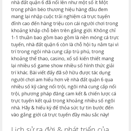
nhà đất quận 6 đã nổi lên như một số ít Một
trong phần béo thương hiệu hàng đầu đem
mang lại nhập cuộc trải nghiệm cá trực tuyến
đỉnh cao đến hàng triệu con cái người chơi trong
khoảng khắp chỗ bên trên gắng giới. Không chỉ
1-1 thuần bao gồm bao gồm là nền móng cá trực
tuyến, nhà đất quận 6 còn là chỗ hội tụ nằm tại vì
trí trong ngôi nhà cung cấp trù phú, trong
khoảng thể thao, casino, xổ số kiến thiết mang
lại nhiều số game show nhiều số hình thức giải
trí khác. Bài viết đấy đã sở hữu được tác dụng
người chơi am hiểu hơn về nhà đất quận 6 qua
nhiều số kỹ càng nổi trội, ngôi nhà cung cấp nổi
trội, phương pháp đăng cam kết & chiến lược cá
trực tuyến kết quả trong khoảng nhiều số ngôi
nhà. Hãy & hiếu kỳ để thỏa sức tự tin bước đến
vào gắng giới cá trực tuyến đầy màu sắc này!
Lịch sử ra đời & phát triển của