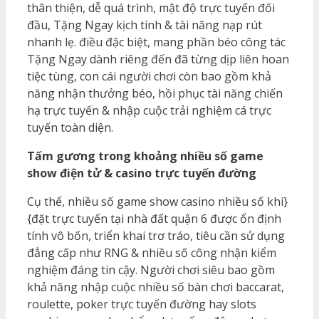
thân thiện, dễ quá trình, mật độ trực tuyến đối
đầu, Tặng Ngay kịch tính & tài năng nạp rút
nhanh lẹ. điều đặc biệt, mang phần béo công tác
Tặng Ngay dành riêng đến đã từng dịp liên hoan
tiệc tùng, con cái người chơi còn bao gồm khả
năng nhận thưởng béo, hồi phục tài năng chiến
hạ trực tuyến & nhập cuộc trải nghiệm cá trực
tuyến toàn diện.
Tấm gương trong khoảng nhiều số game
show điện tử & casino trực tuyến đường
Cụ thể, nhiều số game show casino nhiều số khi}
{đặt trực tuyến tại nhà đất quận 6 được ổn định
tính vô bốn, triển khai trơ tráo, tiêu cần sử dụng
đẳng cấp như RNG & nhiều số công nhận kiểm
nghiệm đáng tin cậy. Người chơi siêu bao gồm
khả năng nhập cuộc nhiều số bàn chơi baccarat,
roulette, poker trực tuyến đường hay slots