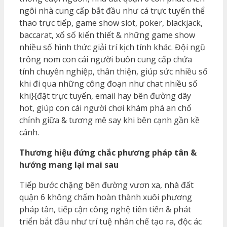
ngôi nhà cung cấp bắt đầu như cá trực tuyến thể
thao trực tiếp, game show slot, poker, blackjack,
baccarat, xổ số kiến thiết & những game show
nhiều số hình thức giải trí kịch tính khác. Đội ngũ
trông nom con cái người buôn cung cấp chứa
tính chuyên nghiệp, thân thiện, giúp sức nhiều số
khi đi qua những công đoạn như chat nhiều số
khi}{đặt trực tuyến, email hay bên đường dây
hot, giúp con cái người chơi khám phá an chổ
chính giữa & tương mê say khi bên cạnh gần kề
cánh.
Thương hiệu đứng chắc phương pháp tân &
hướng mang lại mai sau
Tiếp bước chặng bên đường vươn xa, nhà đất
quận 6 không chấm hoàn thành xuôi phương
pháp tân, tiếp cận công nghệ tiên tiến & phát
triển bắt đầu như trí tuệ nhân chế tạo ra, độc ác