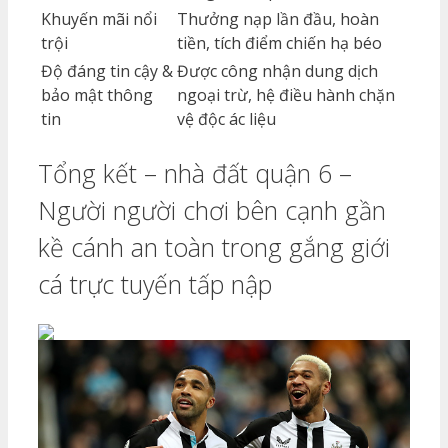
Khuyến mãi nổi
Thưởng nạp lần đầu, hoàn
trội
tiền, tích điểm chiến hạ béo
Độ đáng tin cậy &
Được công nhận dung dịch
bảo mật thông
ngoại trừ, hệ điều hành chặn
tin
vệ độc ác liệu
Tổng kết – nhà đất quận 6 –
Người người chơi bên cạnh gần
kề cánh an toàn trong gắng giới
cá trực tuyến tấp nập