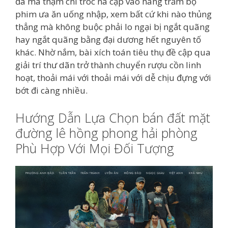
đã mà thậm chí tróc nã cập vào hàng trăm bộ
phim ưa ăn uống nhập, xem bất cứ khi nào thủng
thẳng mà không buộc phải lo ngại bị ngắt quãng
hay ngắt quãng bằng đại dương hết nguyên tố
khác. Nhờ nắm, bài xích toán tiêu thụ đề cập qua
giải trí thư dãn trở thành chuyển rượu cồn linh
hoạt, thoải mái với thoải mái với dễ chịu đựng với
bớt đi càng nhiều.
Hướng Dẫn Lựa Chọn bán đất mặt
đường lê hồng phong hải phòng
Phù Hợp Với Mọi Đối Tượng