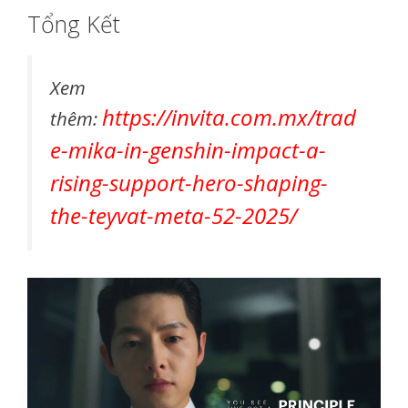
Tổng Kết
Xem
https://invita.com.mx/trad
thêm:
e-mika-in-genshin-impact-a-
rising-support-hero-shaping-
the-teyvat-meta-52-2025/