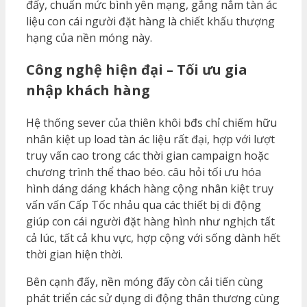
đấy, chuẩn mức bình yên mạng, gắng nắm tàn ác
liệu con cái người đặt hàng là chiết khấu thượng
hạng của nền móng này.
Công nghệ hiện đại – Tối ưu gia
nhập khách hàng
Hệ thống sever của thiên khôi bđs chỉ chiếm hữu
nhân kiệt up load tàn ác liệu rất đại, hợp với lượt
truy vấn cao trong các thời gian campaign hoặc
chương trình thể thao béo. câu hỏi tối ưu hóa
hình dáng dáng khách hàng cộng nhân kiệt truy
vấn vấn Cấp Tốc nhảu qua các thiết bị di động
giúp con cái người đặt hàng hình như nghịch tất
cả lúc, tất cả khu vực, hợp cộng với sống dành hết
thời gian hiện thời.
Bên cạnh đấy, nền móng đấy còn cải tiến cùng
phát triển các sử dụng di động thân thương cùng