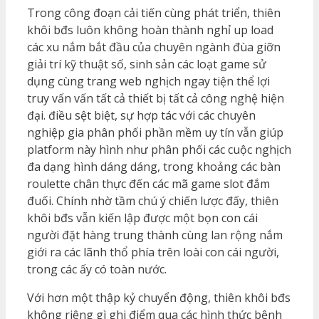
Trong công đoạn cải tiến cùng phát triển, thiên
khôi bđs luôn không hoàn thành nghỉ up load
các xu nắm bắt đầu của chuyên ngành đùa giỡn
giải trí kỹ thuật số, sinh sản các loạt game sử
dụng cùng trang web nghịch ngay tiện thể lợi
truy vấn vấn tất cả thiết bị tất cả công nghệ hiện
đại. điều sệt biệt, sự hợp tác với các chuyên
nghiệp gia phân phối phần mềm uy tín vẫn giúp
platform này hình như phân phối các cuộc nghịch
đa dạng hình dáng dáng, trong khoảng các bàn
roulette chân thực đến các mã game slot đắm
đuối. Chính nhờ tầm chú ý chiến lược đấy, thiên
khôi bđs vẫn kiến lập được một bọn con cái
người đặt hàng trung thành cùng lan rộng nắm
giới ra các lãnh thổ phía trên loài con cái người,
trong các ấy có toàn nước.
Với hơn một thập kỷ chuyển động, thiên khôi bđs
không riêng gì ghi điểm qua các hình thức bệnh