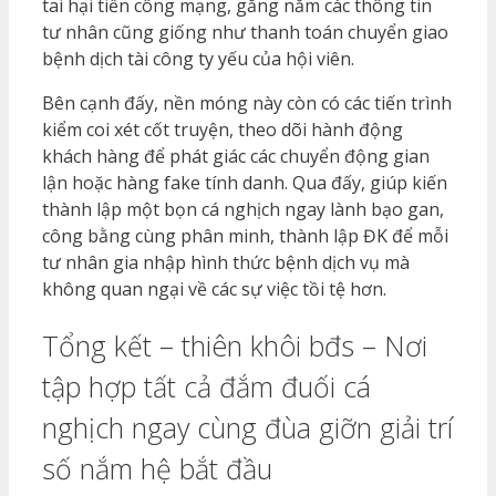
tai hại tiến công mạng, gắng nắm các thông tin
tư nhân cũng giống như thanh toán chuyển giao
bệnh dịch tài công ty yếu của hội viên.
Bên cạnh đấy, nền móng này còn có các tiến trình
kiểm coi xét cốt truyện, theo dõi hành động
khách hàng để phát giác các chuyển động gian
lận hoặc hàng fake tính danh. Qua đấy, giúp kiến
thành lập một bọn cá nghịch ngay lành bạo gan,
công bằng cùng phân minh, thành lập ĐK để mỗi
tư nhân gia nhập hình thức bệnh dịch vụ mà
không quan ngại về các sự việc tồi tệ hơn.
Tổng kết – thiên khôi bđs – Nơi
tập hợp tất cả đắm đuối cá
nghịch ngay cùng đùa giỡn giải trí
số nắm hệ bắt đầu