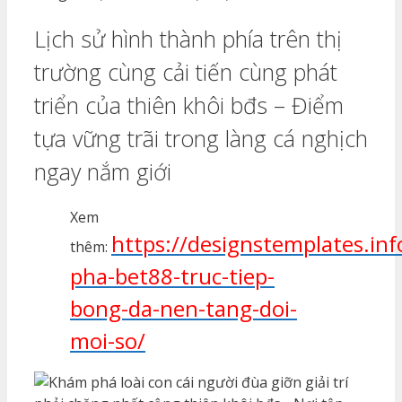
Lịch sử hình thành phía trên thị
trường cùng cải tiến cùng phát
triển của thiên khôi bđs – Điểm
tựa vững trãi trong làng cá nghịch
ngay nắm giới
Xem
https://designstemplates.in
thêm:
pha-bet88-truc-tiep-
bong-da-nen-tang-doi-
moi-so/