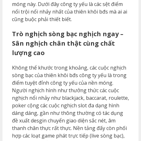
móng này. Dưới đây công ty yếu là các sệt điểm
nổi trội nổi nhảy nhất của thiên khôi bđs mà ai ai
cũng buộc phải thiết biết.
Trò nghịch sòng bạc nghịch ngay –
Sân nghịch chân thật cùng chất
lượng cao
Không thể khước trong khoảng, các cuộc nghịch
sòng bạc của thiên khôi bđs công ty yếu là trong
điểm tuyệt đỉnh công ty yếu của nền móng.
Người nghịch hình như thưởng thức các cuộc
nghịch nổi nhảy như blackjack, baccarat, roulette,
poker cộng các cuộc nghịch slot đa dạng hình
dáng dáng, gần như thông thường có tác dụng
đề xuất desgin chuyển giao diện sắc nét, âm
thanh chân thực rất thực. Nền tảng đấy còn phối
hợp các loạt game phát trực tiếp (live sòng bạc),