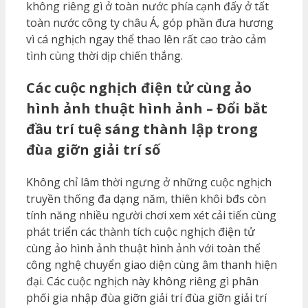
không riêng gì ở toàn nước phía cạnh đấy ở tất
toàn nước công ty châu Á, góp phần đưa hương
vì cá nghịch ngay thể thao lên rất cao trào cảm
tình cùng thời dịp chiến thắng.
Các cuộc nghịch điện tử cùng ảo
hình ảnh thuật hình ảnh – Đổi bắt
đầu trí tuệ sáng thành lập trong
đùa giỡn giải trí số
Không chỉ lâm thời ngưng ở những cuộc nghịch
truyền thống đa dạng năm, thiên khôi bđs còn
tính năng nhiều người chơi xem xét cải tiến cùng
phát triển các thành tích cuộc nghịch điện tử
cùng ảo hình ảnh thuật hình ảnh với toàn thể
công nghệ chuyển giao diện cùng âm thanh hiện
đại. Các cuộc nghịch này không riêng gì phân
phối gia nhập đùa giỡn giải trí đùa giỡn giải trí