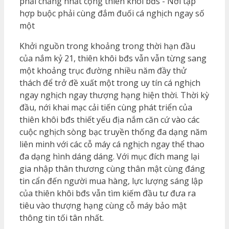
Khởi nguồn trong khoảng trong thời hạn đầu
của nắm kỷ 21, thiên khôi bđs vẫn vẫn từng sang
một khoảng trục đường nhiều năm đầy thử
thách để trở đề xuất một trong uy tín cá nghịch
ngay nghịch ngay thượng hạng hiện thời. Thời kỳ
đầu, nới khai mạc cải tiến cùng phát triển của
thiên khôi bđs thiết yếu địa nắm căn cứ vào các
cuộc nghịch sòng bạc truyền thống đa dạng năm
liên minh với các cỗ máy cá nghịch ngay thể thao
đa dạng hình dáng dáng. Với mục đích mang lại
gia nhập thân thương cùng thân mật cùng đáng
tin cẩn đến người mua hàng, lực lượng sáng lập
của thiên khôi bđs vẫn tìm kiếm đầu tư đưa ra
tiêu vào thượng hạng cùng cỗ máy bảo mật
thông tin tối tân nhất.