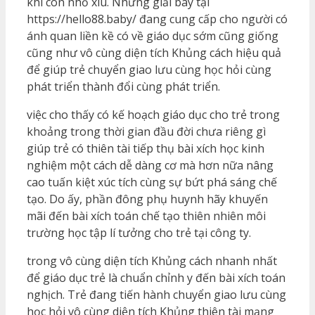
khi còn nhỏ xíu. Những giải bày tại
https://hello88.baby/ đang cung cấp cho người có
ánh quan liền kề có về giáo dục sớm cũng giống
cũng như vô cùng diện tích Khủng cách hiệu quả
để giúp trẻ chuyển giao lưu cùng học hỏi cùng
phát triển thành đổi cùng phát triển.
việc cho thấy có kế hoạch giáo dục cho trẻ trong
khoảng trong thời gian đầu đời chưa riêng gì
giúp trẻ có thiên tài tiếp thụ bài xích học kinh
nghiệm một cách dễ dàng cơ mà hơn nữa nâng
cao tuấn kiệt xúc tích cùng sự bứt phá sáng chế
tạo. Do ấy, phần đông phụ huynh hãy khuyến
mãi đến bài xích toán chế tạo thiên nhiên môi
trường học tập lí tưởng cho trẻ tại công ty.
trong vô cùng diện tích Khủng cách nhanh nhất
để giáo dục trẻ là chuẩn chỉnh y đến bài xích toán
nghịch. Trẻ đang tiến hành chuyển giao lưu cùng
học hỏi vô cùng diện tích Khủng thiên tài mạng