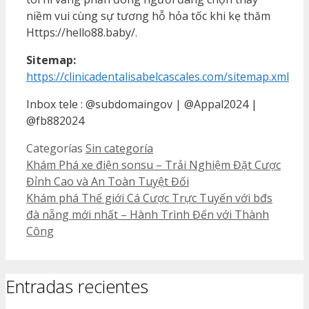
niềm vui cùng sự tương hỗ hỏa tốc khi kẹ thăm
Https://hello88.baby/.
Sitemap:
https://clinicadentalisabelcascales.com/sitemap.xml
Inbox tele : @subdomaingov | @Appal2024 |
@fb882024
Categorías
Sin categoría
Khám Phá xe điện sonsu – Trải Nghiệm Đặt Cược
Đỉnh Cao và An Toàn Tuyệt Đối
Khám phá Thế giới Cá Cược Trực Tuyến với bđs
đà nẵng mới nhất – Hành Trình Đến với Thành
Công
Entradas recientes