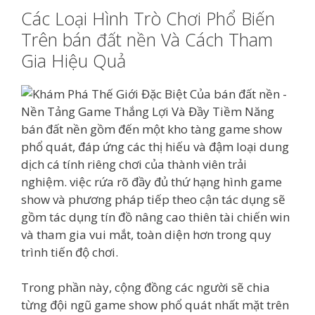
Các Loại Hình Trò Chơi Phổ Biến
Trên bán đất nền Và Cách Tham
Gia Hiệu Quả
bán đất nền gồm đến một kho tàng game show
phổ quát, đáp ứng các thị hiếu và đậm loại dung
dịch cá tính riêng chơi của thành viên trải
nghiệm. việc rứa rõ đầy đủ thứ hạng hình game
show và phương pháp tiếp theo cận tác dụng sẽ
gồm tác dụng tín đồ nâng cao thiên tài chiến win
và tham gia vui mắt, toàn diện hơn trong quy
trình tiến độ chơi.
Trong phần này, cộng đồng các người sẽ chia
từng đội ngũ game show phổ quát nhất mặt trên