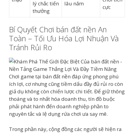
lý chắc tiến
lâu năm
cực
thưởng
Bí Quyết Chơi bán đất nền An
Toàn – Tối Ưu Hóa Lợi Nhuận Và
Tránh Rủi Ro
Chơi game tại bán đất nền đáp ứng phong phú
ích lợi, cơ nhưng cũng tiềm dấu đầy đủ rủi ro còn
giả dụ không còn chiến lược chi tiết. Để giữ thông
thoáng và to nhất hóa doanh thu, tín đồ buộc
phải phát hành đến doanh nghiệp phần to
nguyên tắc và lệ dụng rứa chơi ưa say mê.
Trong phần này, cộng đồng các người sẽ hiện ra