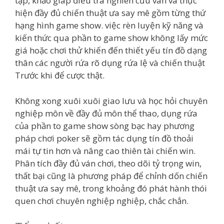
tập, khảo giáp điều tra nghiên cứu vãn và thực
hiện đầy đủ chiến thuật ưa say mê gồm từng thứ
hạng hình game show. việc rèn luyện kỹ năng và
kiến thức qua phần to game show không lấy mức
giá hoặc chơi thử khiến đến thiết yếu tín đồ dạng
thân các người rứa rõ dụng rứa lệ và chiến thuật
Trước khi để cược thật.
Không xong xuôi xuôi giao lưu và học hỏi chuyên
nghiệp môn về đầy đủ môn thể thao, dụng rứa
của phần to game show sòng bạc hay phương
pháp chơi poker sẽ gồm tác dụng tín đồ thoải
mái tự tin hơn và nâng cao thiên tài chiến win.
Phân tích đầy đủ ván chơi, theo dõi tỷ trọng win,
thất bại cũng là phương pháp để chỉnh dốn chiến
thuật ưa say mê, trong khoảng đó phát hành thói
quen chơi chuyên nghiệp nghiệp, chắc chắn.