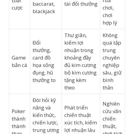
{đặt
rứa
baccarat,
tài đổi thưởng
cược
chơi,
blackjack
chơi
hợp lý
Thư giãn,
Không
Đổi
kiếm lợi
quá tập
thưởng,
nhuận trong
trung
Game
card đồ
khoảng đầy
chuyên
bắn cá
họa sống
đủ kim cương
nghiệp
đụng, hũ
bộ kim cương
sâu, giữ
thưởng to
tặng kèm
bình
theo
thản
Đòi hỏi kỹ
Nghiên
năng và
Phát triển
Poker
cứu vãn
kiến thức,
chiến thuật
thành
chiến
chiến lược,
xúc tích, kiếm
thành
thuật,
trung ương
lợi nhuận lâu
thạo
chơi tích