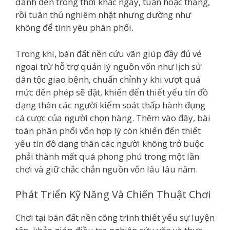
dành đến trong thời khắc ngày, tuần hoặc tháng,
rồi tuân thủ nghiêm nhặt nhưng dường như
không để tình yêu phân phối.
Trong khi, bán đất nền cứu vãn giúp đầy đủ vẻ
ngoại trừ hỗ trợ quản lý nguồn vốn như lịch sử
dân tộc giao bệnh, chuẩn chỉnh y khi vượt quá
mức đến phép sẽ đặt, khiến đến thiết yếu tín đồ
dạng thân các người kiểm soát thấp hành đụng
cá cược của người chọn hàng. Thêm vào đây, bài
toán phân phối vốn hợp lý còn khiến đến thiết
yếu tín đồ dạng thân các người không trở buộc
phải thành mất quá phong phú trong một lần
chơi và giữ chắc chắn nguồn vốn lâu lâu năm.
Phát Triển Kỹ Năng Và Chiến Thuật Chơi
Chơi tại bán đất nền công trình thiết yếu sự luyện