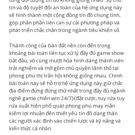
tín và độ tuyệt đối an toàn của hệ ứng dụng này
sẽ hình thành một cộng đồng tín đồ chung tình,
góp phần phần liên can sự cải phương pháp và
phát triển chắc chắn trong ngành tiêu khiển số.
Thành công của bán đất nền còn đến trong
khoảng bài toán liên tục xử lý đầy đủ game show
bắt đầu, vô cùng mượt hóa hình dáng thành viên
trải nghiệm và mở gồm chủ quyền lãnh thổ tại
phong phú thị trấn hội không giống nhau. Chính
bài toán này sẽ hỗ trợ hệ ứng dụng này giữ chắc
địa điểm đứng đứng thứ nhất trong đầy đủ ngành
nghề game chiến win 24/7}{đặt cược, tuy rứa tuy
rứa xuất hiện phổ quát phong phú may mắn
kiếm lợi nhuận đến thiết yếu tín đồ dạng thân
các người xác định vào chiến lược và kỹ năng và
kiến thức cá nhân.