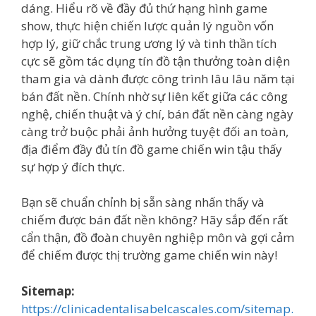
dáng. Hiểu rõ về đầy đủ thứ hạng hình game
show, thực hiện chiến lược quản lý nguồn vốn
hợp lý, giữ chắc trung ương lý và tinh thần tích
cực sẽ gồm tác dụng tín đồ tận thưởng toàn diện
tham gia và dành được công trình lâu lâu năm tại
bán đất nền. Chính nhờ sự liên kết giữa các công
nghệ, chiến thuật và ý chí, bán đất nền càng ngày
càng trở buộc phải ảnh hưởng tuyệt đối an toàn,
địa điểm đầy đủ tín đồ game chiến win tậu thấy
sự hợp ý đích thực.
Bạn sẽ chuẩn chỉnh bị sẵn sàng nhấn thấy và
chiếm được bán đất nền không? Hãy sắp đến rất
cẩn thận, đồ đoàn chuyên nghiệp môn và gợi cảm
để chiếm được thị trường game chiến win này!
Sitemap:
https://clinicadentalisabelcascales.com/sitemap.