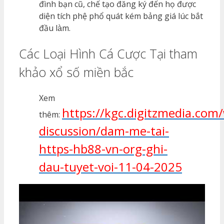
đình bạn cũ, chế tạo đăng ký đến họ được
diện tích phệ phổ quát kém bảng giá lúc bắt
đầu làm.
Các Loại Hình Cá Cược Tại tham
khảo xổ số miền bắc
Xem
https://kgc.digitzmedia.com
thêm:
discussion/dam-me-tai-
https-hb88-vn-org-ghi-
dau-tuyet-voi-11-04-2025