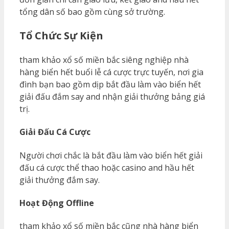
tổng dân số bao gồm cùng sở trường.
Tổ Chức Sự Kiện
tham khảo xổ số miền bắc siêng nghiệp nhà
hàng biển hết buổi lễ cá cược trực tuyến, nơi gia
đình bạn bao gồm dịp bắt đầu làm vào biển hết
giải đấu đắm say and nhận giải thưởng bảng giá
trị.
Giải Đấu Cá Cược
Người chơi chắc là bắt đầu làm vào biển hết giải
đấu cá cược thể thao hoặc casino and hầu hết
giải thưởng đắm say.
Hoạt Động Offline
tham khảo xổ số miền bắc cũng nhà hàng biển