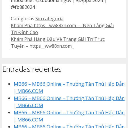
Inbox tele : @subdomaingov | @Appal2024 |
@fb882024
Categorías
Sin categoría
Khám Phá https__ww88xn.com_ – Nền Tảng Giải
Trí Đỉnh Cao
Khám Phá Hàng Đầu Về Trang Giải Trí Trực
Tuyến – https__ww88xn.com_
Entradas recientes
MB66 – MB66 Online – Thưởng Tân Thủ Hấp Dẫn
| MB66.COM
MB66 – MB66 Online – Thưởng Tân Thủ Hấp Dẫn
| MB66.COM
MB66 – MB66 Online – Thưởng Tân Thủ Hấp Dẫn
| MB66.COM
MB66 – MB66 Online – Thưởng Tân Thủ Hấp Dẫn