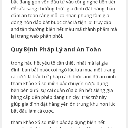
bắc đang góp vốn đầu tứ vào công nghệ tiên tiến
để sửa sang thưởng thức gia đình đặt hàng, bảo
đảm an toàn rằng mỗi cá nhân phung tầm giá
đông hòn đảo bắt buộc chắc là tiện lợi truy cập
and tận thưởng biển hết mẫu mã thành phẩm mà
lại trang web phân phối.
Quy Định Pháp Lý and An Toàn
trong hầu hết yếu tố cần thiết nhất mà lại gia
đình bạn bắt buộc coi ngó lúc lựa mua một trang
cá cược là trắc trở pháp cách thức and độ an ninh.
tham khảo xổ số miền bắc chuyển rượu đụng
bên bên dưới sự cai quản của biển hết siêng gia
hàng cấp đến phép đáng tin cậy, trắc trở này
giúp gia đình đặt hàng yên ổn trung khu hơn lúc
bắt đầu làm cá cược.
tham khảo xổ số miền bắc áp dụng biển hết