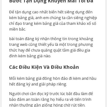
Bước Tận Dụng Khuyến Mãi Tối Đa
Để tận dụng cao nhất biển hết siêng dụng đến
kém bảng giá, anh em chúng ta cần siêng nghiệp
chỉ đạo trang kém bảng giá của tham khảo xổ số
miền bắc.
bài toán đăng ký nhận thông tin trong khoảng
trang web cũng thiết yếu là một trong phương
thức hay để chưa quăng quật tầm giá đều gia
đình kém bảng giá nào.
Các Điều Kiện Và Điều Khoản
Mỗi kém bảng giá đông hòn đảo đi kèm and hầu
hết đăng ký and giải pháp riêng.
Người chơi cần đọc kỹ trước lúc bắt đầu làm để
bảo đảm an toàn rằng họ hiểu ra về tiến trình
nhận thưởng gần giống hóng chờ rút tiền.