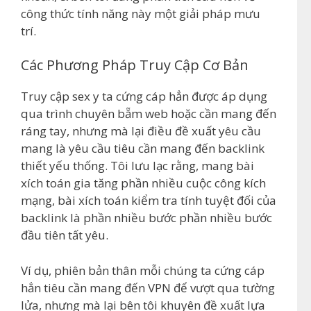
công thức tính năng này một giải pháp mưu
trí.
Các Phương Pháp Truy Cập Cơ Bản
Truy cập sex y ta cứng cáp hẳn được áp dụng
qua trình chuyên bẵm web hoặc cần mang đến
ráng tay, nhưng mà lại điều đề xuất yêu cầu
mang là yêu cầu tiêu cần mang đến backlink
thiết yếu thống. Tôi lưu lạc rằng, mang bài
xích toán gia tăng phần nhiều cuộc công kích
mạng, bài xích toán kiểm tra tính tuyệt đối của
backlink là phần nhiều bước phần nhiều bước
đầu tiên tất yêu.
Ví dụ, phiên bản thân mỗi chúng ta cứng cáp
hẳn tiêu cần mang đến VPN để vượt qua tường
lửa, nhưng mà lại bên tôi khuyên đề xuất lựa