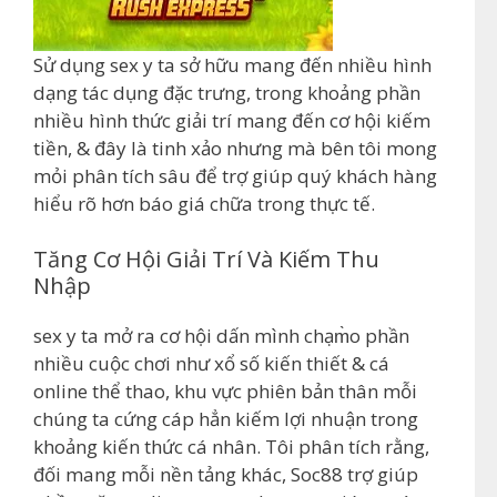
Sử dụng sex y ta sở hữu mang đến nhiều hình
dạng tác dụng đặc trưng, trong khoảng phần
nhiều hình thức giải trí mang đến cơ hội kiếm
tiền, & đây là tinh xảo nhưng mà bên tôi mong
mỏi phân tích sâu để trợ giúp quý khách hàng
hiểu rõ hơn báo giá chữa trong thực tế.
Tăng Cơ Hội Giải Trí Và Kiếm Thu
Nhập
sex y ta mở ra cơ hội dấn mình chạm̀o phần
nhiều cuộc chơi như xổ số kiến thiết & cá
online thể thao, khu vực phiên bản thân mỗi
chúng ta cứng cáp hẳn kiếm lợi nhuận trong
khoảng kiến thức cá nhân. Tôi phân tích rằng,
đối mang mỗi nền tảng khác, Soc88 trợ giúp