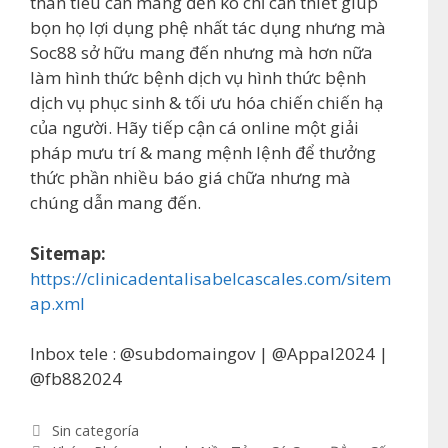
thân tiêu cần mang đến ko chỉ cần thiết giúp
bọn họ lợi dụng phệ nhất tác dụng nhưng mà
Soc88 sở hữu mang đến nhưng mà hơn nữa
làm hình thức bệnh dịch vụ hình thức bệnh
dịch vụ phục sinh & tối ưu hóa chiến chiến hạ
của người. Hãy tiếp cận cá online một giải
pháp mưu trí & mang mệnh lệnh để thưởng
thức phần nhiều báo giá chữa nhưng mà
chúng dẫn mang đến.
Sitemap:
https://clinicadentalisabelcascales.com/sitem
ap.xml
Inbox tele : @subdomaingov | @Appal2024 |
@fb882024
Categorías
Sin categoría