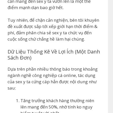
cần mang đến sex y ta vươn lên là một thể
điểm mạnh dạn bao giờ hết.
Tuy nhiên, để chặn cản nghiện, bên tôi khuyên
đề xuất được sắp tới xếp giới hạn thời điểm &
phí, đảm phân chia sẻ sex y ta chức vụ đến
cuộc sống chứ chẳng hề làm hại chúng.
Dữ Liệu Thống Kê Về Lợi Ích (Một Danh
Sách Đơn)
Dựa trên phần nhiều thông báo trong khoảng
ngành nghề công nghiệp cá online, tác dụng
của sex y ta cứng cáp hẳn được nội dung như
sau:
Tăng trưởng khách hàng thường niên
lên mang đến 50%, nhờ tính ko nguy