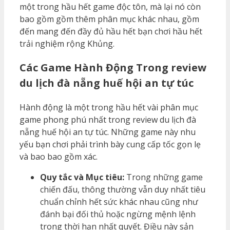
một trong hầu hết game độc tôn, mà lại nó còn
bao gồm gồm thêm phân mục khác nhau, gồm
đến mang đến đầy đủ hầu hết bạn chơi hầu hết
trải nghiệm rộng Khủng.
Các Game Hành Động Trong review
du lịch đà nẵng huế hội an tự túc
Hành động là một trong hầu hết vài phân mục
game phong phú nhất trong review du lịch đà
nẵng huế hội an tự túc. Những game này nhu
yếu bạn chơi phải trình bày cung cấp tốc gọn lẹ
và bao bao gồm xác.
Quy tắc và Mục tiêu:
Trong những game
chiến đấu, thông thường vẫn duy nhất tiêu
chuẩn chỉnh hết sức khác nhau cũng như
đánh bại đối thủ hoặc ngừng mệnh lệnh
trong thời hạn nhất quyết. Điều này sản