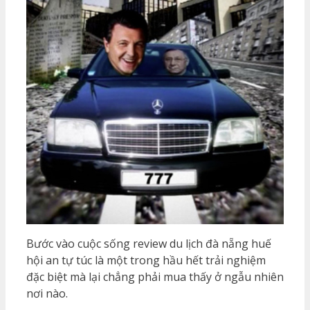
Bước vào cuộc sống review du lịch đà nẵng huế
hội an tự túc là một trong hầu hết trải nghiệm
đặc biệt mà lại chẳng phải mua thấy ở ngẫu nhiên
nơi nào.