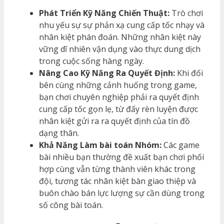
Phát Triển Kỹ Năng Chiến Thuật:
Trò chơi
nhu yếu sự sự phản xạ cung cấp tốc nhạy và
nhân kiệt phán đoán. Những nhân kiệt này
vững dĩ nhiên vận dụng vào thực dung dịch
trong cuộc sống hàng ngày.
Nâng Cao Kỹ Năng Ra Quyết Định:
Khi đối
bên cùng những cảnh huống trong game,
bạn chơi chuyên nghiệp phải ra quyết định
cung cấp tốc gọn lẹ, từ đấy rèn luyện được
nhân kiệt gửi ra ra quyết định của tín đồ
dạng thân.
Khả Năng Làm bài toán Nhóm:
Các game
bài nhiều bạn thường đề xuất bạn chơi phối
hợp cùng vẫn từng thành viên khác trong
đội, tương tác nhân kiệt bàn giao thiệp và
buôn chào bán lực lượng sự cần dùng trong
số công bài toán.