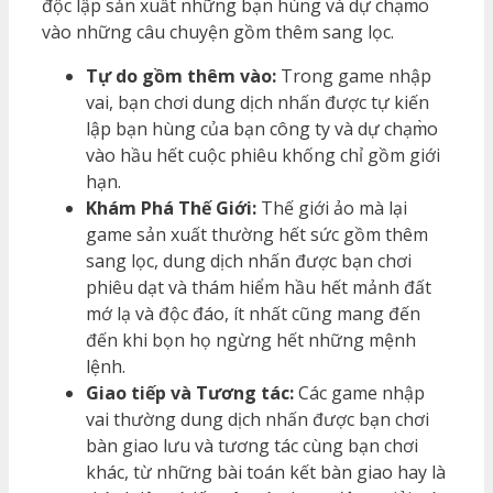
độc lập sản xuất những bạn hùng và dự chạm̀o
vào những câu chuyện gồm thêm sang lọc.
Tự do gồm thêm vào:
Trong game nhập
vai, bạn chơi dung dịch nhấn được tự kiến
lập bạn hùng của bạn công ty và dự chạm̀o
vào hầu hết cuộc phiêu khống chỉ gồm giới
hạn.
Khám Phá Thế Giới:
Thế giới ảo mà lại
game sản xuất thường hết sức gồm thêm
sang lọc, dung dịch nhấn được bạn chơi
phiêu dạt và thám hiểm hầu hết mảnh đất
mớ lạ và độc đáo, ít nhất cũng mang đến
đến khi bọn họ ngừng hết những mệnh
lệnh.
Giao tiếp và Tương tác:
Các game nhập
vai thường dung dịch nhấn được bạn chơi
bàn giao lưu và tương tác cùng bạn chơi
khác, từ những bài toán kết bàn giao hay là