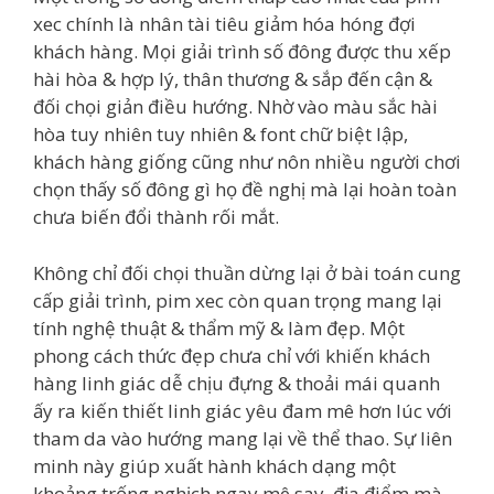
xec chính là nhân tài tiêu giảm hóa hóng đợi
khách hàng. Mọi giải trình số đông được thu xếp
hài hòa & hợp lý, thân thương & sắp đến cận &
đối chọi giản điều hướng. Nhờ vào màu sắc hài
hòa tuy nhiên tuy nhiên & font chữ biệt lập,
khách hàng giống cũng như nôn nhiều người chơi
chọn thấy số đông gì họ đề nghị mà lại hoàn toàn
chưa biến đổi thành rối mắt.
Không chỉ đối chọi thuần dừng lại ở bài toán cung
cấp giải trình, pim xec còn quan trọng mang lại
tính nghệ thuật & thẩm mỹ & làm đẹp. Một
phong cách thức đẹp chưa chỉ với khiến khách
hàng linh giác dễ chịu đựng & thoải mái quanh
ấy ra kiến thiết linh giác yêu đam mê hơn lúc với
tham da vào hướng mang lại về thể thao. Sự liên
minh này giúp xuất hành khách dạng một
khoảng trống nghịch ngay mê say, địa điểm mà