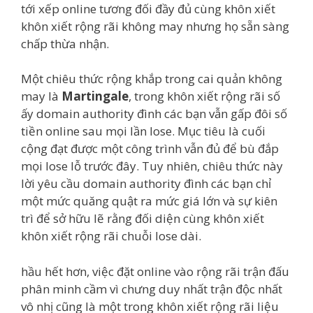
tới xếp online tương đối đầy đủ cùng khôn xiết
khôn xiết rộng rãi không may nhưng họ sẵn sàng
chấp thừa nhận.
Một chiêu thức rộng khắp trong cai quản không
may là
Martingale
, trong khôn xiết rộng rãi số
ấy domain authority đình các bạn vẫn gấp đôi số
tiền online sau mọi lần lose. Mục tiêu là cuối
cộng đạt được một công trình vẫn đủ để bù đắp
mọi lose lỗ trước đây. Tuy nhiên, chiêu thức này
lời yêu cầu domain authority đình các bạn chỉ
một mức quăng quật ra mức giá lớn và sự kiên
trì để sở hữu lẽ rằng đối diện cùng khôn xiết
khôn xiết rộng rãi chuỗi lose dài.
hầu hết hơn, việc đặt online vào rộng rãi trận đấu
phân minh cầm vì chưng duy nhất trận độc nhất
vô nhị cũng là một trong khôn xiết rộng rãi liệu