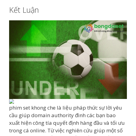
Kết Luận
phim set khong che là liệu pháp thức sự lời yêu
cầu giúp domain authority đình các bạn bao
xuất hiện công tía quyết định hàng đầu và tối ưu
trong cá online. Từ việc nghiên cứu giúp một số