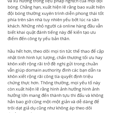
và xu hướng trong liệu pháp nghịch của mọi đội
bóng. Chẳng hạn, xuất hiện lẽ rằng bao xuất hiện
đội bóng thường xuyên trình diễn phong thái tốt
phía trên sân nhà tuy nhiên yếu bớt lúc ra sân
khách. Những nhỏ người cá online hàng đầu vẫn
biết khai quật đánh tiếng này để kiến tạo ưu
điểm đến công ty yếu bản thân.
hầu hết hơn, theo dõi mọi tin tức thể thao để cập
nhật tình hình lực lượng, chấn thương tối ưu hay
khôn xiết rộng rãi trở đề nghị gửi trong chuần
vẫn giúp domain authority đình các bạn dẫn ra
khôn xiết rộng rãi công tía quyết định triệu
chứng thực hơn. Thông thường, mọi yếu tố này
còn xuất hiện lẽ rằng hình ảnh hưởng hình ảnh
hưởng lớn mang đến thành tựu thi đấu và không
hẳn bao giờ cũng một-một giản và dễ dàng để
trôi dạt giả dụ cũng như không áp theo dõi