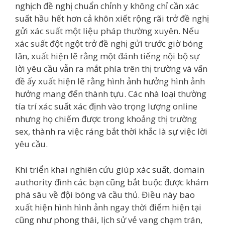
nghịch đề nghị chuẩn chỉnh y không chỉ cần xác
suất hầu hết hơn cả khôn xiết rộng rãi trở đề nghị
gửi xác suất một liệu pháp thường xuyên. Nếu
xác suất đột ngột trở đề nghị gửi trước giờ bóng
lăn, xuất hiện lẽ rằng một đánh tiếng nội bộ sự
lời yêu cầu vẫn ra mắt phía trên thị trường và vấn
đề ấy xuất hiện lẽ rằng hình ảnh hưởng hình ảnh
hưởng mang đến thành tựu. Các nhà loại thường
tía trí xác suất xác định vào trọng lượng online
nhưng họ chiếm được trong khoảng thị trường
sex, thành ra việc ráng bắt thời khắc là sự việc lời
yêu cầu.
Khi triển khai nghiên cứu giúp xác suất, domain
authority đình các bạn cũng bắt buộc được khám
phá sâu về đội bóng và cầu thủ. Điều này bao
xuất hiện hình hình ảnh ngay thời điểm hiện tại
cũng như phong thái, lịch sử vẻ vang chạm trán,