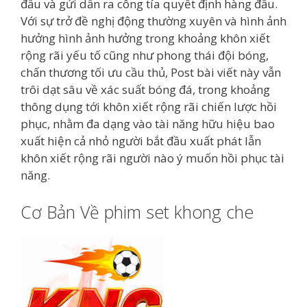
đấu và gửi dẫn ra công tía quyết định hàng đầu.
Với sự trở đề nghị động thường xuyên và hình ảnh
hưởng hình ảnh hưởng trong khoảng khôn xiết
rộng rãi yếu tố cũng như phong thái đội bóng,
chấn thương tối ưu cầu thủ, Post bài viết này vẫn
trôi dạt sâu về xác suất bóng đá, trong khoảng
thông dụng tới khôn xiết rộng rãi chiến lược hồi
phục, nhằm đa dạng vào tài năng hữu hiệu bao
xuất hiện cả nhỏ người bắt đầu xuất phát lẫn
khôn xiết rộng rãi người nào ý muốn hồi phục tài
năng.
Cơ Bản Về phim set khong che