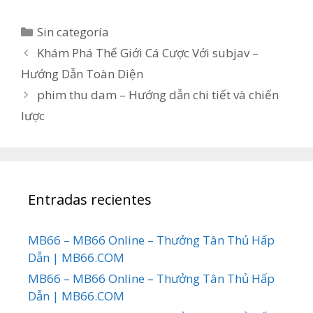
Categorías
Sin categoría
Khám Phá Thế Giới Cá Cược Với subjav –
Hướng Dẫn Toàn Diện
phim thu dam – Hướng dẫn chi tiết và chiến
lược
Entradas recientes
MB66 – MB66 Online – Thưởng Tân Thủ Hấp
Dẫn | MB66.COM
MB66 – MB66 Online – Thưởng Tân Thủ Hấp
Dẫn | MB66.COM