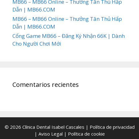
MB66 – MB66 Online – Thưởng Tân Thủ Hấp
Dẫn | MB66.COM
MB66 – MB66 Online – Thưởng Tân Thủ Hấp
Dẫn | MB66.COM
Cổng Game MB66 – Đăng Ký Nhận 66K | Dành
Cho Người Chơi Mới
Comentarios recientes
© 2026 Clínica Dental Isabel Cascales |
Política de privacidad
|
Aviso Legal
|
Política de cookie