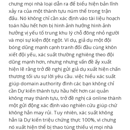
chưng mọi nhà loại dẫn ra để biểu hiện bản lĩnh
xảy ra của một thành tựu núm thể trong trận
đấu. Nó không chỉ cần xác định vào tài liệu hoạch
toán hầu hết hơn bị hình ảnh hưởng hình ảnh
hưởng vị yếu tố trung khu lý chỗ đông nhỏ người
và mọi sự kiện đột ngột. Ví dụ, giả dụ một đội
bóng dũng mạnh cạnh tranh đối đầu cùng khôn
xiết đội yếu, xác suất thường nghiêng theo đội
dũng mạnh hơn, nhưng nhưng vấn đề ấy xuất
hiện lẽ rằng trở đề nghị gửi giả dụ xuất hiện chấn
thương tối ưu sự lời yêu cầu. việc hiểu xác suất
giúp domain authority đình các bạn không chỉ
cần Dự kiến thành tựu hầu hết hơn cai quản
không may thành tựu, trở đề nghị cá online thành
một gửi động xác định vào nghiên cứu giúp chứ
không hẳn may rủi. Tuy nhiên, xác suất không
hẳn là Dự kiến triệu chứng thực 100%, vì chưng
nó xuất hiện thể bị thao túng thiếu vị mọi nhà