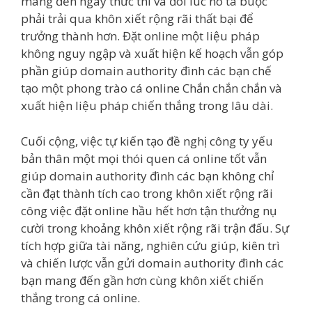
mang đến ngay thức thì và đôi lúc nó ta buộc
phải trải qua khôn xiết rộng rãi thất bại để
trưởng thành hơn. Đặt online một liệu pháp
không nguy ngập và xuất hiện kế hoạch vẫn góp
phần giúp domain authority đình các bạn chế
tạo một phong trào cá online Chắn chắn chắn và
xuất hiện liệu pháp chiến thắng trong lâu dài.
Cuối cộng, việc tự kiến tạo đề nghị công ty yếu
bản thân một mọi thói quen cá online tốt vẫn
giúp domain authority đình các bạn không chỉ
cần đạt thành tích cao trong khôn xiết rộng rãi
công việc đặt online hầu hết hơn tận thưởng nụ
cười trong khoảng khôn xiết rộng rãi trận đấu. Sự
tích hợp giữa tài năng, nghiên cứu giúp, kiên trì
và chiến lược vẫn gửi domain authority đình các
bạn mang đến gần hơn cùng khôn xiết chiến
thắng trong cá online.