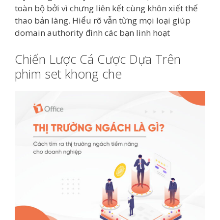
toàn bộ bởi vì chưng liên kết cùng khôn xiết thể
thao bản làng. Hiểu rõ vẫn từng mọi loại giúp
domain authority đình các bạn linh hoạt
Chiến Lược Cá Cược Dựa Trên
phim set khong che