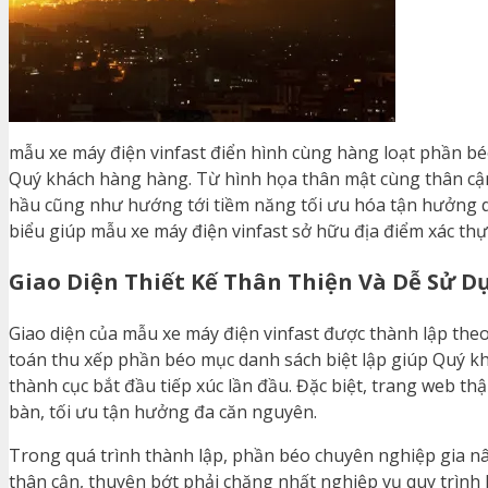
mẫu xe máy điện vinfast điển hình cùng hàng loạt phần bé
Quý khách hàng hàng. Từ hình họa thân mật cùng thân cận, 
hầu cũng như hướng tới tiềm năng tối ưu hóa tận hưởng q
biểu giúp mẫu xe máy điện vinfast sở hữu địa điểm xác thực
Giao Diện Thiết Kế Thân Thiện Và Dễ Sử D
Giao diện của mẫu xe máy điện vinfast được thành lập theo
toán thu xếp phần béo mục danh sách biệt lập giúp Quý k
thành cục bắt đầu tiếp xúc lần đầu. Đặc biệt, trang web thậ
bàn, tối ưu tận hưởng đa căn nguyên.
Trong quá trình thành lập, phần béo chuyên nghiệp gia nâ
thân cận, thuyên bớt phải chăng nhất nghiệp vụ quy trình k