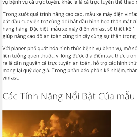
vụ bệnh vụ cá trực tuyến, khác lạ là cá trực tuyến thể thao
Trong suốt quá trình nâng cao cao, mẫu xe máy điện vinfa
bắt đầu cục viện trợ cùng đổi bắt đầu hình họa thân mật c
hàng hàng. Đặc biệt, mẫu xe máy điện vinfast sẽ thiết kế 
giúp nâng cao độ an toàn cùng tin cậy cùng sự thận trọng lú
Với planer phổ quát hóa hình thức bệnh vụ bệnh vụ, mở sở
liên tưởng quen thuộc, vị lòng được địa điểm xác thực tro
ra là căn nguyên cá trực tuyến an toàn, hỗ trợ các hình t
mang lại quý đọc giả. Trong phần béo phần kế nhiệm, thàn
vinfast.
Các Tính Năng Nổi Bật Của mẫu 