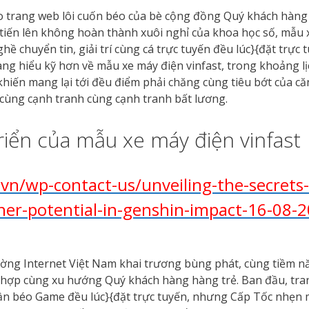
o trang web lôi cuốn béo của bè cộng đồng Quý khách hàng 
 tiến lên không hoàn thành xuôi nghỉ của khoa học số, mẫu x
 chuyển tin, giải trí cùng cá trực tuyến đều lúc}{đặt trực
 hàng hiểu kỹ hơn về mẫu xe máy điện vinfast, trong khoảng l
hiến mang lại tới đều điểm phải chăng cùng tiêu bớt của că
cùng cạnh tranh cùng cạnh tranh bất lương.
iển của mẫu xe máy điện vinfast
n/wp-contact-us/unveiling-the-secrets-
her-potential-in-genshin-impact-16-08-
trường Internet Việt Nam khai trương bùng phát, cùng tiềm 
hợp cùng xu hướng Quý khách hàng hàng trẻ. Ban đầu, trang
, phần béo Game đều lúc}{đặt trực tuyến, nhưng Cấp Tốc nhẹ