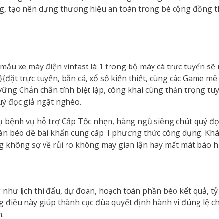
, tạo nên dựng thương hiệu an toàn trong bè cộng đồng th
mẫu xe máy điện vinfast là 1 trong bộ máy cá trực tuyến s
}{đặt trực tuyến, bắn cá, xổ số kiến thiết, cùng các Game mê
ng Chắn chắn tính biệt lập, công khai cùng thận trọng tuy
uý đọc giả ngặt nghèo.
ụ bệnh vụ hỗ trợ Cấp Tốc nhẹn, hàng ngũ siêng chút quý đọc
phần béo đề bài khẩn cung cấp 1 phương thức công dụng. Khá
ưng không sợ về rủi ro không may gian lận hay mất mát báo h
như lịch thi đấu, dự đoán, hoạch toán phần béo kết quả, tỷ
 điều này giúp thành cục đùa quyết định hành vi đúng lệ ch
n.