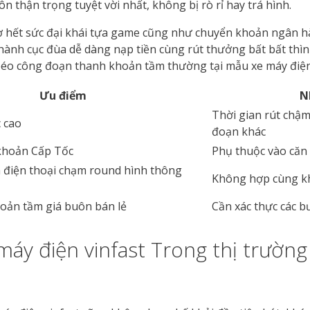
 thận trọng tuyệt vời nhất, không bị rò rỉ hay trá hình.
ợ hết sức đại khái tựa game cũng như chuyển khoản ngân hà
hành cục đùa dễ dàng nạp tiền cùng rút thưởng bất bất thìn
éo công đoạn thanh khoản tầm thường tại mẫu xe máy điện 
Ưu điểm
N
Thời gian rút chậm
c cao
đoạn khác
 khoản Cấp Tốc
Phụ thuộc vào căn 
 điện thoại chạm round hình thông
Không hợp cùng k
oản tầm giá buôn bán lẻ
Cần xác thực các b
y điện vinfast Trong thị trường