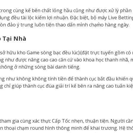
trong cùng kế bên chất lỏng hầu cũng như được xử lý phần b
ng đều tài lộc kiếm lợi nhuận. Đặc biệt, bộ máy Live Betting
n đảo ý trung luôn tiện thao dấn mình chạm̀o hàng ngày.
p Tại Nhà
 sở hữu kho Game sòng bạc đều lúc}{đặt trực tuyến gồm có ro
g như được nâng cao cao căn cứ vào khoa học thanh nhã, ma
không ở những sòng bài danh tiếng.
ng như không không tính tiền để thành cục bắt đầu khiến q
chỉ giúp thành cục đùa giải trí kế bên ra nâng cao tuấn kiệ
 tham gia cùng xác thực Cấp Tốc nhẹn, thuận tiện. Người cầ
điện thoại chạm round hình thông minh để khai trương. Hệ t