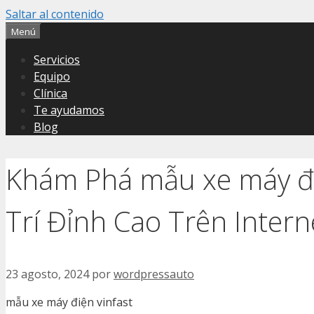
Saltar al contenido
Menú
Servicios
Equipo
Clínica
Te ayudamos
Blog
Khám Phá mẫu xe máy điệ
Trí Đỉnh Cao Trên Inter
23 agosto, 2024
por
wordpressauto
mẫu xe máy điện vinfast