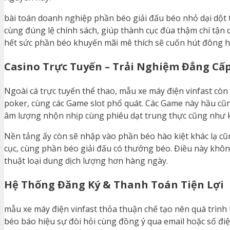
bài toán doanh nghiệp phần béo giải đấu béo nhỏ dại dột 
cùng đúng lệ chính sách, giúp thành cục đùa thậm chí tận dụ
hết sức phần béo khuyến mãi mê thích sẽ cuốn hút đông hò
Casino Trực Tuyến – Trải Nghiệm Đẳng Cấ
Ngoài cá trực tuyến thể thao, mẫu xe máy điện vinfast còn
poker, cùng các Game slot phổ quát. Các Game này hầu cũn
âm lượng nhộn nhịp cùng phiêu dạt trung thực cũng như 
Nền tảng ấy còn sẽ nhập vào phần béo hào kiệt khác lạ cũ
cục, cùng phần béo giải đấu có thưởng béo. Điều này không 
thuật loại dung dịch lượng hơn hàng ngày.
Hệ Thống Đăng Ký & Thanh Toán Tiện Lợi
mẫu xe máy điện vinfast thỏa thuận chế tạo nên quá trình
béo báo hiệu sự đòi hỏi cùng đồng ý qua email hoặc số 