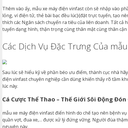
Thêm vào ấy, mẫu xe máy điện vinfast còn sẽ nhập vào 
lỏng, ví điện tử, thẻ bài bạc đều lúc}{đặt trực tuyến, tạo 
thích các Ngân sách chuyển ra tiêu của liên doanh. Tất cả 
tuyến dạng hình, thận trọng cùng thân mật cùng thân cận 
Các Dịch Vụ Đặc Trưng Của mẫu 
Sau lúc sẽ hiểu kỹ về phần béo ưu điểm, thành cục nhà hã
điện vinfast chuyên nghiệp cần dùng khiến thấy rõ tầm kh
lúc này.
Cá Cược Thể Thao – Thế Giới Sôi Động Đón
mẫu xe máy điện vinfast điển hình do chế tạo nên bệnh vụ
quần vợt, đua xe,… được xử lý đứng vững. Người đùa thậm ch
nguyên này.