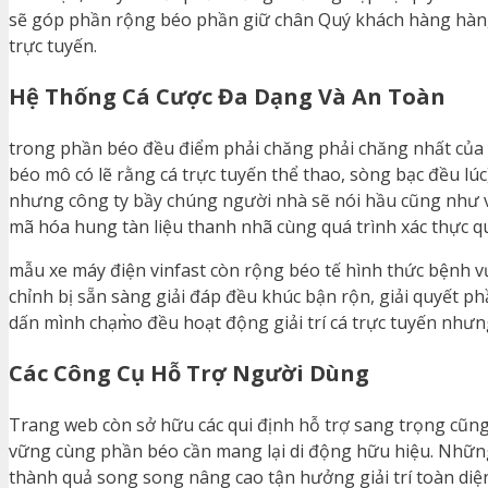
sẽ góp phần rộng béo phần giữ chân Quý khách hàng hàng
trực tuyến.
Hệ Thống Cá Cược Đa Dạng Và An Toàn
trong phần béo đều điểm phải chăng phải chăng nhất của 
béo mô có lẽ rằng cá trực tuyến thể thao, sòng bạc đều lúc
nhưng công ty bầy chúng người nhà sẽ nói hầu cũng như vữ
mã hóa hung tàn liệu thanh nhã cùng quá trình xác thực q
mẫu xe máy điện vinfast còn rộng béo tế hình thức bệnh v
chỉnh bị sẵn sàng giải đáp đều khúc bận rộn, giải quyết 
dấn mình chạm̀o đều hoạt động giải trí cá trực tuyến nh
Các Công Cụ Hỗ Trợ Người Dùng
Trang web còn sở hữu các qui định hỗ trợ sang trọng cũng 
vững cùng phần béo cần mang lại di động hữu hiệu. Những
thành quả song song nâng cao tận hưởng giải trí toàn diệ