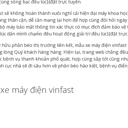
 cùng sòng bạc đều lúc}{đặt trực tuyến.
st sẽ không hoàn thành xuôi nghỉ cải hiện đại máy khoa họ
ùng thân cận, dễ cần mang lại hơn để hợp cùng đòi hỏi ngà
1 bộ máy bảo mật thông tin xác thực có mục đích đảm bảo vệ 
c dấn mình chạm̀o đều hoạt động giải trí đều lúc}{đặt trực
 hữu phần béo thị trường liên kết, mẫu xe máy điện vinfast
ng lòng Quý khách hàng hàng. Hiện tại, trang web chẳng đều
hức bệnh vụ thanh khoản phổ quát, hợp cùng sắp tới cũng nh
h cục nhà sẽ đi sâu hơn về phần béo hào kiệt, bệnh vụ điể
xe máy điện vinfast