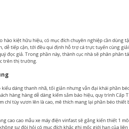
o hào kiệt hữu hiệu, có mục đích chuyên nghiệp cần dùng t
dễ tiếp cận, tới đều qui định hỗ trợ cá trực tuyến cùng giả
uý đọc giả. Trong phần này, thành cục nhà sẽ phân phân tá
 trên thị trường.
ụng
 kiểu dáng thanh nhã, tối giản nhưng vẫn đại khái phần béo 
hách hàng hàng dễ dàng kiếm sắm báo hiệu, quy trình Cấp T
m chí tùy vươn lên là cao, mê thích mang lại phần béo thiết 
ng cao cao mẫu xe máy điện vinfast sẽ gắng kiến thiết 1 m
hông sự đòi hỏi có mục đích khắc ghi mốc giới hạn của liên 