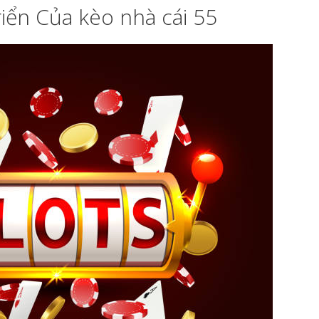
riển Của kèo nhà cái 55