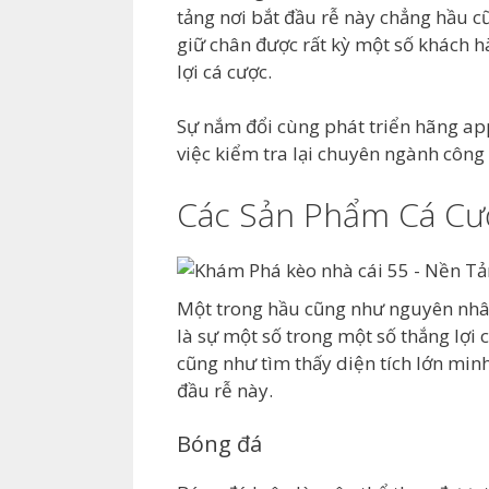
tảng nơi bắt đầu rễ này chẳng hầu 
giữ chân được rất kỳ một số khách h
lợi cá cược.
Sự nắm đổi cùng phát triển hãng ap
việc kiểm tra lại chuyên ngành công 
Các Sản Phẩm Cá Cượ
Một trong hầu cũng như nguyên nhâ
là sự một số trong một số thắng lợi
cũng như tìm thấy diện tích lớn minh 
đầu rễ này.
Bóng đá