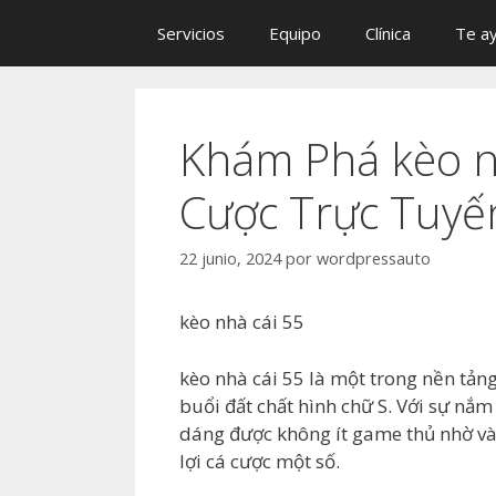
Saltar
Servicios
Equipo
Clínica
Te a
al
contenido
Khám Phá kèo n
Cược Trực Tuyế
22 junio, 2024
por
wordpressauto
kèo nhà cái 55
kèo nhà cái 55 là một trong nền tảng
buổi đất chất hình chữ S. Với sự nắm
dáng được không ít game thủ nhờ và
lợi cá cược một số.