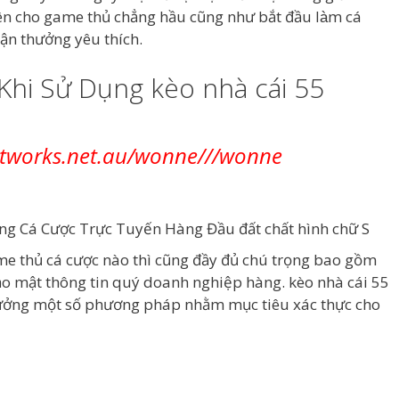
ên cho game thủ chẳng hầu cũng như bắt đầu làm cá
hận thưởng yêu thích.
Khi Sử Dụng kèo nhà cái 55
etworks.net.au/wonne///wonne
me thủ cá cược nào thì cũng đầy đủ chú trọng bao gồm
ảo mật thông tin quý doanh nghiệp hàng. kèo nhà cái 55
 tưởng một số phương pháp nhằm mục tiêu xác thực cho