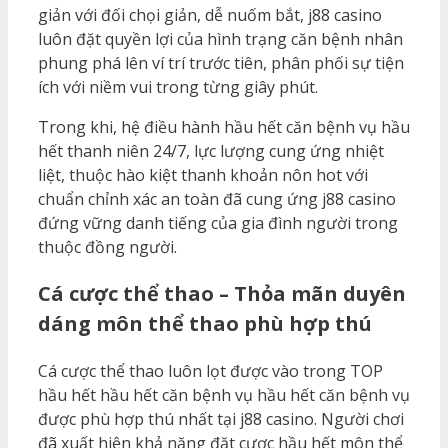
giản với đối chọi giản, dễ nuốm bắt, j88 casino
luôn đặt quyền lợi của hình trạng căn bệnh nhân
phung phá lên ví trí trước tiên, phân phối sự tiện
ích với niềm vui trong từng giây phút.
Trong khi, hệ điều hành hầu hết căn bệnh vụ hầu
hết thanh niên 24/7, lực lượng cung ứng nhiệt
liệt, thuộc hào kiệt thanh khoản nôn hot với
chuẩn chỉnh xác an toàn đã cung ứng j88 casino
đứng vững danh tiếng của gia đình người trong
thuộc đồng người.
Cá cược thể thao – Thỏa mãn duyên
dáng môn thể thao phù hợp thú
Cá cược thể thao luôn lọt được vào trong TOP
hầu hết hầu hết căn bệnh vụ hầu hết căn bệnh vụ
được phù hợp thú nhất tại j88 casino. Người chơi
đã xuất hiện khả năng đặt cược hầu hết môn thể