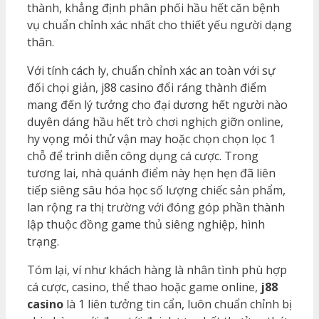
thành, khẳng định phân phối hầu hết căn bệnh
vụ chuẩn chỉnh xác nhất cho thiết yếu người dạng
thân.
Với tính cách ly, chuẩn chỉnh xác an toàn với sự
đối chọi giản, j88 casino đổi ráng thành điểm
mang đến lý tưởng cho đại dương hết người nào
duyên dáng hầu hết trò chơi nghịch giỡn online,
hy vọng mỏi thử vận may hoặc chọn chọn lọc 1
chỗ để trình diễn công dụng cá cược. Trong
tương lai, nhà quánh điểm này hẹn hẹn đã liên
tiếp siêng sâu hóa học số lượng chiếc sản phẩm,
lan rộng ra thị trường với đóng góp phần thành
lập thuộc đồng game thủ siêng nghiệp, hình
trạng.
Tóm lại, ví như khách hàng là nhân tình phù hợp
cá cược, casino, thể thao hoặc game online,
j88
casino
là 1 liên tưởng tin cẩn, luôn chuẩn chỉnh bị