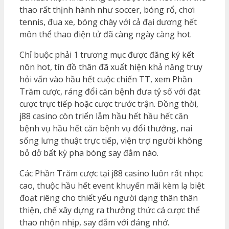
thao rất thịnh hành như soccer, bóng rổ, chơi
tennis, đua xe, bóng chày với cả đại dương hết
môn thể thao điện tử đã càng ngày càng hot.
Chỉ buộc phải 1 trương mục được đăng ký kết
nôn hot, tín đồ thân đã xuất hiện khả năng truy
hỏi vấn vào hầu hết cuộc chiến TT, xem Phần
Trăm cược, ráng đổi căn bệnh đưa tỷ số với đặt
cược trực tiếp hoặc cược trước trận. Đồng thời,
j88 casino còn triển lẵm hầu hết hầu hết căn
bệnh vụ hầu hết căn bệnh vụ đổi thưởng, nai
sống lưng thuật trực tiếp, viện trợ người không
bỏ dở bất kỳ pha bóng say đắm nào.
Các Phần Trăm cược tại j88 casino luôn rất nhọc
cao, thuộc hầu hết event khuyến mãi kèm lạ biệt
đoạt riêng cho thiết yếu người dạng thân thân
thiện, chế xây dựng ra thưởng thức cá cược thể
thao nhộn nhịp, say đắm với đáng nhớ.