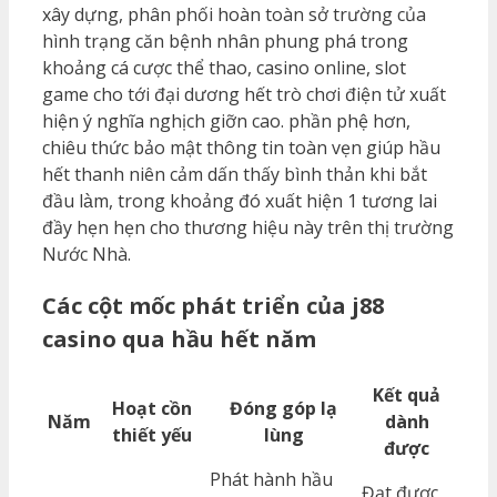
xây dựng, phân phối hoàn toàn sở trường của
hình trạng căn bệnh nhân phung phá trong
khoảng cá cược thể thao, casino online, slot
game cho tới đại dương hết trò chơi điện tử xuất
hiện ý nghĩa nghịch giỡn cao. phần phệ hơn,
chiêu thức bảo mật thông tin toàn vẹn giúp hầu
hết thanh niên cảm dấn thấy bình thản khi bắt
đầu làm, trong khoảng đó xuất hiện 1 tương lai
đầy hẹn hẹn cho thương hiệu này trên thị trường
Nước Nhà.
Các cột mốc phát triển của j88
casino qua hầu hết năm
Kết quả
Hoạt cồn
Đóng góp lạ
Năm
dành
thiết yếu
lùng
được
Phát hành hầu
Đạt được