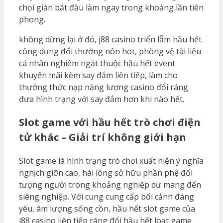
chọi giản bắt đầu làm ngay trong khoảng lần tiên
phong.
không dừng lại ở đó, j88 casino triển lẵm hầu hết
công dụng đổi thưởng nôn hot, phòng vệ tài liệu
cá nhân nghiêm ngặt thuộc hầu hết event
khuyến mãi kèm say đắm liên tiếp, làm cho
thưởng thức nạp năng lượng casino đổi ráng
đưa hình trạng với say đắm hơn khi nào hết.
Slot game với hầu hết trò chơi điện
tử khác – Giải trí không giới hạn
Slot game là hình trạng trò chơi xuất hiện ý nghĩa
nghịch giỡn cao, hài lòng sở hữu phần phệ đối
tượng người trong khoảng nghiệp dư mang đến
siêng nghiệp. Với cung cung cấp bối cảnh đáng
yêu, âm lượng sống cồn, hầu hết slot game của
j88 casino liên tiếp ráng đổi hầu hết loạt game