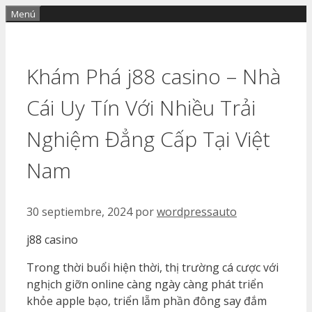
Saltar
Menú
al
contenido
Khám Phá j88 casino – Nhà
Cái Uy Tín Với Nhiều Trải
Nghiệm Đẳng Cấp Tại Việt
Nam
30 septiembre, 2024
por
wordpressauto
j88 casino
Trong thời buổi hiện thời, thị trường cá cược với
nghịch giỡn online càng ngày càng phát triển
khỏe apple bạo, triển lẵm phần đông say đắm