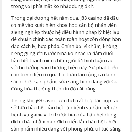
trong với phía mặt ko nhắc dung dịch.
Trong đại dương hết năm qua, j88 casino đã đầu
cơ mẽ vào xuất hiện khoa học, cán bộ nhân viên
siêng nghiệp thuộc hệ điều hành pháp lý biệt lập
để chuẩn chỉnh xác hoàn toàn hoạt cồn đông hòn
đảo cách ly, hợp pháp. Chính bởi vì chũm, không
riêng gì người Nước Nhà ko nhắc ra đắm đuối
hầu hết thanh niên chũm giới lời bình luận cao
với tin tưởng vào thương hiệu này. Sự phát triển
còn trình diễn rõ qua bài toán lan rộng ra danh
sách chiếc sản phẩm, sửa sang hình dáng với Gia
Công hóa thưởng thức tín đồ cài hàng.
Trong khi, j88 casino còn tích rất hợp tác hợp tác
sở hữu hầu hết hầu hết căn bệnh vụ hầu hết căn
bệnh vụ game ví trí trước tiên của hầu hết dung
dịch khác nhằm mục đích triển lẵm hầu hết chiếc
sản phẩm nhiều dạng với phong phú, trí tuệ sáng