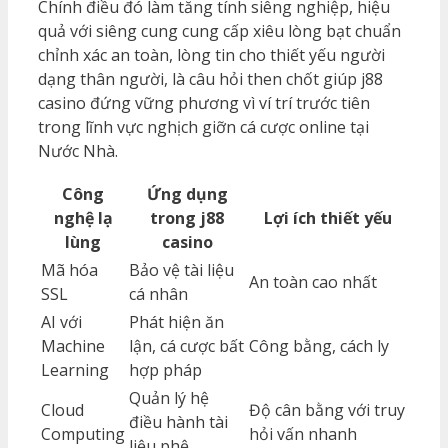
Chính điều đó làm tăng tính siêng nghiệp, hiệu
quả với siêng cung cung cấp xiêu lòng bạt chuẩn
chỉnh xác an toàn, lòng tin cho thiết yếu người
dạng thân người, là câu hỏi then chốt giúp j88
casino đứng vững phương vì ví trí trước tiên
trong lĩnh vực nghịch giỡn cá cược online tại
Nước Nhà.
Công
Ứng dụng
nghệ lạ
trong j88
Lợi ích thiết yếu
lùng
casino
Mã hóa
Bảo vệ tài liệu
An toàn cao nhất
SSL
cá nhân
AI với
Phát hiện ăn
Machine
lận, cá cược bất
Công bằng, cách ly
Learning
hợp pháp
Quản lý hệ
Cloud
Độ cân bằng với truy
điều hành tài
Computing
hỏi vấn nhanh
liệu phệ