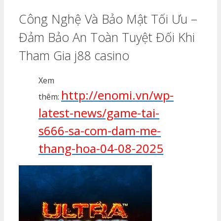
Công Nghệ Và Bảo Mật Tối Ưu –
Đảm Bảo An Toàn Tuyệt Đối Khi
Tham Gia j88 casino
Xem
http://enomi.vn/wp-
thêm:
latest-news/game-tai-
s666-sa-com-dam-me-
thang-hoa-04-08-2025