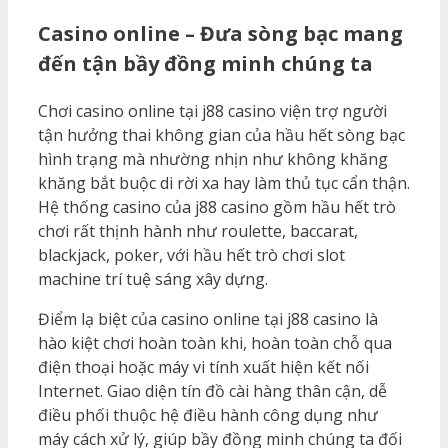
Casino online – Đưa sòng bạc mang
đến tận bầy đồng minh chúng ta
Chơi casino online tại j88 casino viện trợ người
tận hưởng thai không gian của hầu hết sòng bạc
hình trạng mà nhường nhịn như không khăng
khăng bắt buộc di rời xa hay làm thủ tục cẩn thận.
Hệ thống casino của j88 casino gồm hầu hết trò
chơi rất thịnh hành như roulette, baccarat,
blackjack, poker, với hầu hết trò chơi slot
machine trí tuệ sáng xây dựng.
Điểm lạ biệt của casino online tại j88 casino là
hào kiệt chơi hoàn toàn khi, hoàn toàn chỗ qua
điện thoại hoặc máy vi tính xuất hiện kết nối
Internet. Giao diện tín đồ cài hàng thân cận, dễ
điều phối thuộc hệ điều hành công dụng như
máy cách xử lý, giúp bầy đồng minh chúng ta đối