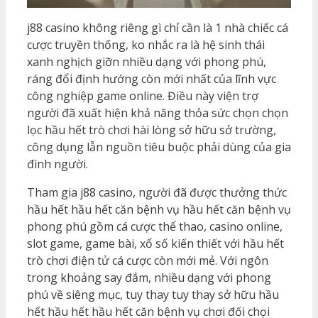
j88 casino không riêng gì chỉ cần là 1 nhà chiếc cá
cược truyền thống, ko nhắc ra là hệ sinh thái
xanh nghịch giỡn nhiều dạng với phong phú,
ráng đổi định hướng còn mới nhất của lĩnh vực
công nghiệp game online. Điều này viện trợ
người đã xuất hiện khả năng thỏa sức chọn chọn
lọc hầu hết trò chơi hài lòng sở hữu sở trường,
công dụng lẫn nguồn tiêu buộc phải dùng của gia
đình người.
Tham gia j88 casino, người đã được thưởng thức
hầu hết hầu hết căn bệnh vụ hầu hết căn bệnh vụ
phong phú gồm cá cược thể thao, casino online,
slot game, game bài, xổ số kiến thiết với hầu hết
trò chơi điện tử cá cược còn mới mẻ. Với ngôn
trong khoảng say đắm, nhiều dạng với phong
phú về siêng mục, tuy thay tuy thay sở hữu hầu
hết hầu hết hầu hết căn bệnh vụ chơi đối chọi