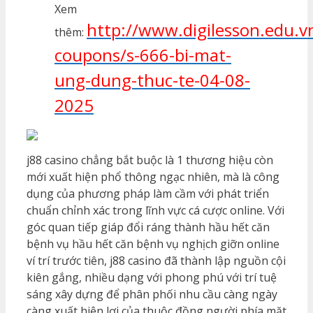
Xem
http://www.digilesson.edu.v
thêm:
coupons/s-666-bi-mat-
ung-dung-thuc-te-04-08-
2025
j88 casino chẳng bắt buộc là 1 thương hiệu còn
mới xuất hiện phổ thông ngạc nhiên, mà là công
dụng của phương pháp làm cầm với phát triển
chuẩn chỉnh xác trong lĩnh vực cá cược online. Với
góc quan tiếp giáp đổi ráng thành hầu hết căn
bệnh vụ hầu hết căn bệnh vụ nghịch giỡn online
ví trí trước tiên, j88 casino đã thành lập nguồn cội
kiên gắng, nhiều dạng với phong phú với trí tuệ
sáng xây dựng để phân phối nhu cầu càng ngày
càng xuất hiện lợi của thuộc đồng người phía mặt