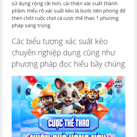
sử dụng rộng rãi hơn, cải thiện xác suất thành
phầm. Hiểu rõ xác suất kèo là bước tiên phong để
then chốt cuộc chơi cá cược thể thao 1 phương
pháp sang trọng.
Các biểu tượng xác suất kèo
chuyên nghiệp dụng cũng như
phương pháp đọc hiểu bầy chúng