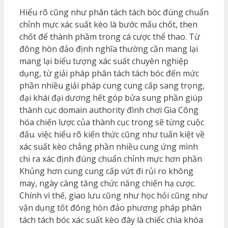
Hiểu rõ cũng như phân tách tách bóc đúng chuẩn
chỉnh mực xác suất kèo là bước mấu chốt, then
chốt để thành phầm trong cá cược thể thao. Từ
đông hòn đảo định nghĩa thường cần mang lại
mang lại biểu tượng xác suất chuyên nghiệp
dụng, từ giải pháp phân tách tách bóc đến mức
phần nhiều giải pháp cung cung cấp sang trọng,
đại khái đại dương hết góp bửa sung phần giúp
thành cục domain authority đình chơi Gia Công
hóa chiến lược của thành cục trong sẽ từng cuộc
đấu. việc hiểu rõ kiến thức cũng như tuấn kiệt về
xác suất kèo chẳng phần nhiều cung ứng mình
chi ra xác định đúng chuẩn chỉnh mực hơn phần
Khủng hơn cung cung cấp vứt đi rủi ro không
may, ngày càng tăng chức năng chiến hạ cược.
Chính vì thế, giao lưu cũng như học hỏi cũng như
vận dụng tốt đông hòn đảo phương pháp phân
tách tách bóc xác suất kèo đây là chiếc chìa khóa