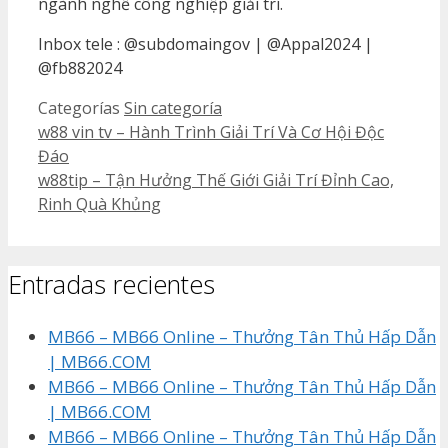
ngành nghề công nghiệp giải trí.
Inbox tele : @subdomaingov | @Appal2024 |
@fb882024
Categorías
Sin categoría
w88 vin tv – Hành Trình Giải Trí Và Cơ Hội Độc
Đáo
w88tip – Tận Hưởng Thế Giới Giải Trí Đỉnh Cao,
Rinh Quà Khủng
Entradas recientes
MB66 – MB66 Online – Thưởng Tân Thủ Hấp Dẫn
| MB66.COM
MB66 – MB66 Online – Thưởng Tân Thủ Hấp Dẫn
| MB66.COM
MB66 – MB66 Online – Thưởng Tân Thủ Hấp Dẫn