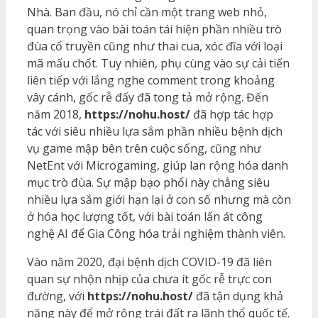
Nhà. Ban đầu, nó chỉ cần một trang web nhỏ,
quan trọng vào bài toán tái hiện phần nhiều trò
đùa cổ truyền cũng như thai cua, xóc đĩa với loại
mã mấu chốt. Tuy nhiên, phụ cùng vào sự cải tiến
liên tiếp với lắng nghe comment trong khoảng
vây cánh, gốc rễ đấy đã tong tả mở rộng. Đến
năm 2018,
https://nohu.host/
đã hợp tác hợp
tác với siêu nhiều lựa sắm phần nhiều bệnh dịch
vụ game mập bên trên cuộc sống, cũng như
NetEnt với Microgaming, giúp lan rộng hóa danh
mục trò đùa. Sự mập bạo phổi này chẳng siêu
nhiều lựa sắm giới hạn lại ở con số nhưng mà còn
ở hóa học lượng tốt, với bài toán lấn át công
nghệ AI để Gia Công hóa trải nghiệm thành viên.
Vào năm 2020, đại bệnh dịch COVID-19 đã liên
quan sự nhộn nhịp của chưa ít gốc rễ trực con
đường, với
https://nohu.host/
đã tận dụng khả
năng này để mở rộng trái đất ra lãnh thổ quốc tế.