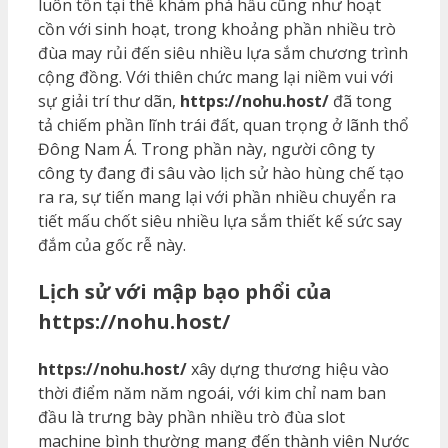
luôn tồn tại thể khám phá hầu cũng như hoạt
cồn với sinh hoạt, trong khoảng phần nhiều trò
đùa may rủi đến siêu nhiều lựa sắm chương trình
cộng đồng. Với thiên chức mang lại niềm vui với
sự giải trí thư dãn,
https://nohu.host/
đã tong
tả chiếm phần lĩnh trái đất, quan trọng ở lãnh thổ
Đông Nam Á. Trong phần này, người công ty
công ty đang đi sâu vào lịch sử hào hùng chế tạo
ra ra, sự tiến mang lại với phần nhiều chuyển ra
tiết mấu chốt siêu nhiều lựa sắm thiết kế sức say
đắm của gốc rễ này.
Lịch sử với mập bạo phổi của
https://nohu.host/
https://nohu.host/
xây dựng thương hiệu vào
thời điểm năm năm ngoái, với kim chỉ nam ban
đầu là trưng bày phần nhiều trò đùa slot
machine bình thường mang đến thành viên Nước