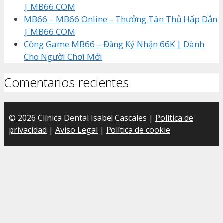
| MB66.COM
MB66 – MB66 Online – Thưởng Tân Thủ Hấp Dẫn
| MB66.COM
Cổng Game MB66 – Đăng Ký Nhận 66K | Dành
Cho Người Chơi Mới
Comentarios recientes
© 2026 Clínica Dental Isabel Cascales |
Política de
privacidad
|
Aviso Legal
|
Política de cookie