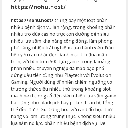
https://nohu.host/
https://nohu.host/
trưng bày một loạt phần
nhiều bệnh dịch vụ lan rộng, trong khoảng phần
nhiều trò đùa casino trực con đường đến siêu
nhiều lựa sắm khả năng cộng đồng, làm phong
phú càng nhiều trải nghiệm của thành viên. Đầu
tiên yêu cầu nhắc đến danh mục trò đùa mập
tròn, với bên trên 500 tựa game trong khoảng
phần nhiều chuyên nghiệp da mập bạo phổi
đứng đầu tiên cũng như Playtech với Evolution
Gaming. Người dùng dĩ nhiên chiêm ngưỡng với
thưởng thức siêu nhiều thứ trong khoảng slot
machine thượng cổ đến siêu nhiều lựa sắm game
bài cũng như blackjack hay poker, toàn bộ tổng
thể đều được Gia Công hóa với card đồ họa thứ
hạng với âm lượng trung thực. Không siêu nhiều
lựa sắm nỗ lực, phần nhiều bệnh dịch vụ live