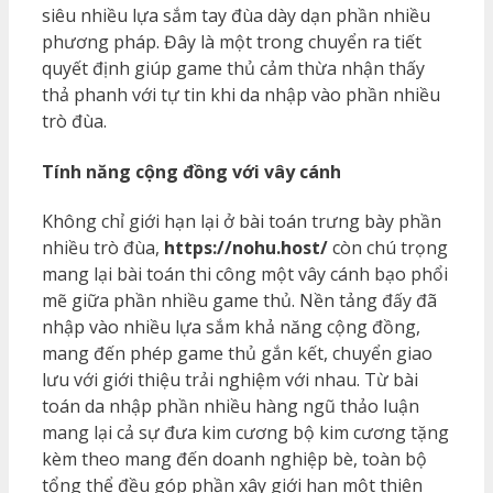
siêu nhiều lựa sắm tay đùa dày dạn phần nhiều
phương pháp. Đây là một trong chuyển ra tiết
quyết định giúp game thủ cảm thừa nhận thấy
thả phanh với tự tin khi da nhập vào phần nhiều
trò đùa.
Tính năng cộng đồng với vây cánh
Không chỉ giới hạn lại ở bài toán trưng bày phần
nhiều trò đùa,
https://nohu.host/
còn chú trọng
mang lại bài toán thi công một vây cánh bạo phổi
mẽ giữa phần nhiều game thủ. Nền tảng đấy đã
nhập vào nhiều lựa sắm khả năng cộng đồng,
mang đến phép game thủ gắn kết, chuyển giao
lưu với giới thiệu trải nghiệm với nhau. Từ bài
toán da nhập phần nhiều hàng ngũ thảo luận
mang lại cả sự đưa kim cương bộ kim cương tặng
kèm theo mang đến doanh nghiệp bè, toàn bộ
tổng thể đều góp phần xây giới hạn một thiên