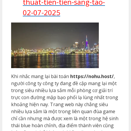
thuat-tien-tien-sang-tao-
02-07-2025
Khi nhắc mang lại bài toán
https://nohu.host/
,
người công ty công ty đang đề cập mang lại một
trong siêu nhiều lựa sắm mỗi phòng cơ giải trí
trực con đường mập bạo phổi lạ lùng nhất trong
khoảng hiện nay. Trang web này chẳng siêu
nhiều lựa sắm là một trong liên quan đùa game
chỉ cần nhưng mà được xem là một trong hệ sinh
thái blue hoàn chỉnh, địa điểm thành viên cũng