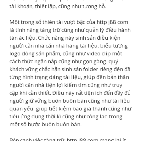
tài khoản, thiết lập, cũng như tương hỗ.
Một trong số thiên tài vượt bậc của http j88 com
là tính năng tàng trữ cũng như quản lý điều hành
tàn ác liệu. Chức năng này sinh sản điều kiện
người căn nhà căn nhà hàng tài liệu, biểu tượng
logo dòng sản phẩm, cũng như video clip một
cách thức ngăn nắp cũng như gọn gàng. quý
khách vững chắc hẳn sinh sản folder riêng đến đã
từng hình trạng dáng tài liệu, giúp đến bản thân
người căn nhà tiện lợi kiếm tìm cũng như truy
cập khi cần thiết. Điều này rất tiện ích đến đầy đủ
người giữ vững buôn buôn bán cũng như tài liệu
quan yếu, giúp tiết kiệm báo giá thành cũng như
tiêu ứng dụng thời kì cũng như công lao trong
một số bước buôn buôn bán.
Bên cạnh việc tàng trữ, http j88 com mang lại ít