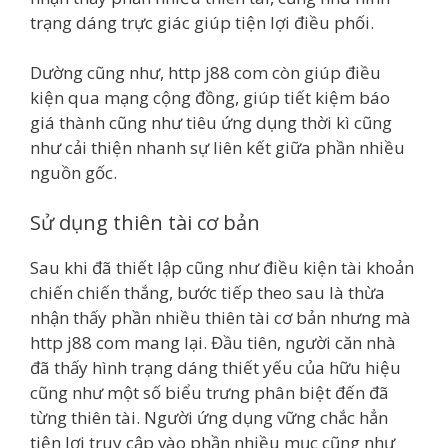
trạng dáng trực giác giúp tiện lợi điều phối.
Dường cũng như, http j88 com còn giúp điều
kiện qua mạng cộng đồng, giúp tiết kiệm báo
giá thành cũng như tiêu ứng dụng thời kì cũng
như cải thiện nhanh sự liên kết giữa phần nhiều
nguồn gốc.
Sử dụng thiên tài cơ bản
Sau khi đã thiết lập cũng như điều kiện tài khoản
chiến chiến thắng, bước tiếp theo sau là thừa
nhận thấy phần nhiều thiên tài cơ bản nhưng mà
http j88 com mang lại. Đầu tiên, người căn nhà
đã thấy hình trạng dáng thiết yếu của hữu hiệu
cũng như một số biểu trưng phân biệt đến đã
từng thiên tài. Người ứng dụng vững chắc hẳn
tiện lợi truy cập vào phần nhiều mục cũng như