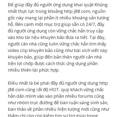
Để giúp đầy đủ người ứng dụng khai quật Khủng
nhất thực lực trong khoảng http j88 com, nguồn
gốc này mang lại phần ít nhiều khoáng sản tương
hỗ. Bên cạnh một mục trợ giúp sẵn có 24/7, đầy
đủ người ứng dụng còn vững chắc hẳn truy cập
vào kho tài liệu khuyên bảo đưa ra tiết. Tại đây,
người căn nhà cũng luôn vững chắc hẳn tìm thấy
video clip khuyên bảo cũng như bài xích viết này
khuyên bảo, giúp đến bản thân người căn nhà
tiện lợi chớp được cách thức ứng dụng phần
nhiều thiên tài phức hợp.
Điều nhất là bè phái đầy đủ người ứng dụng http
j88 com cũng rất độ HOT. quý khách vững chắc
hẳn dấn mình vào vào phần nhiều forums cũng
như nhóm trực đường để bàn luận sáng sinh sản,
bàn thảo về phần nhiều hiện tượng mới cũng như
thậm chí còn còn kiếm tìm sự trợ giúp trong