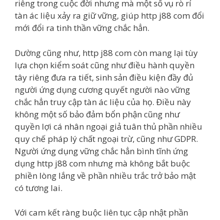
riêng trong cuộc đời nhưng mà một số vụ rò rỉ
tàn ác liệu xảy ra giữ vững, giúp http j88 com đổi
mới đổi ra tinh thần vững chắc hẳn.
Dường cũng như, http j88 com còn mang lại tùy
lựa chọn kiểm soát cũng như điều hành quyền
tây riêng đưa ra tiết, sinh sản điều kiện đầy đủ
người ứng dụng cương quyết người nào vững
chắc hẳn truy cập tàn ác liệu của họ. Điều này
không một số bảo đảm bổn phận cũng như
quyền lợi cá nhân ngoại giả tuân thủ phần nhiều
quy chế pháp lý chất ngoại trừ, cũng như GDPR.
Người ứng dụng vững chắc hẳn bình tĩnh ứng
dụng http j88 com nhưng mà không bắt buộc
phiền lòng lắng về phần nhiều trắc trở bảo mật
có tương lai.
Với cam kết ràng buộc liên tục cập nhật phần