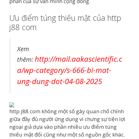
phần của sự văn minh cộng đồng.
Ưu điểm túng thiếu mật của http
j88 com
Xem
http://mail.aakascientific.c
thêm:
a/wp-category/s-666-bi-mat-
ung-dung-dot-04-08-2025
http j88 com không một số gây quan chổ chính
giữa đầy đủ người ứng dụng vì chưng sự tiện lợi
ngoại giả dựa vào phần nhiều ưu điểm túng
thiếu mật đối cũng như một số nguồn gốc khác.