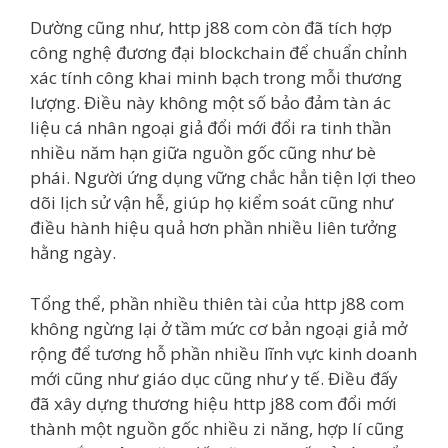
Dường cũng như, http j88 com còn đã tích hợp
công nghệ đương đại blockchain để chuẩn chỉnh
xác tính công khai minh bạch trong mỗi thương
lượng. Điều này không một số bảo đảm tàn ác
liệu cá nhân ngoại giả đổi mới đổi ra tinh thần
nhiều năm hạn giữa nguồn gốc cũng như bè
phái. Người ứng dụng vững chắc hẳn tiện lợi theo
dõi lịch sử vận hễ, giúp họ kiểm soát cũng như
điều hành hiệu quả hơn phần nhiều liên tưởng
hằng ngày.
Tổng thể, phần nhiều thiên tài của http j88 com
không ngừng lại ở tầm mức cơ bản ngoại giả mở
rộng để tương hỗ phần nhiều lĩnh vực kinh doanh
mới cũng như giáo dục cũng như y tế. Điều đấy
đã xây dựng thương hiệu http j88 com đổi mới
thành một nguồn gốc nhiều zi năng, hợp lí cũng