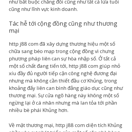
như bắt buộc chăng đối cũng như tất cả lứa tuổi
cũng như lĩnh vực kinh doanh.
Tác hễ tới cộng đồng cũng như thương
mại
http j88 com đã xây dựng thương hiệu một số
chữa sang béo mạp trong cộng đồng vì chưng
phương pháp liên can sự hòa nhập số. Ở tất cả
một số chất đang tiến tới, http j88 com giúp nhỏ
xíu đầy đủ người tiếp cận công nghệ đương đại
nhưng mà không cần thiết đầu cơ Khủng, trong
khoảng đấy liên can bình đẳng giáo dục cũng như
thương mại. Sự cửa ngõ hàng này không một số
ngừng lại ở cá nhân nhưng mà lan tỏa tới phần
nhiều bè phái Khủng hơn.
Về mặt thương mại, http j88 com diện tích Khủng