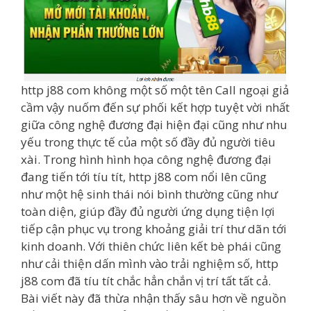
http j88 com không một số một tên Call ngoại giả
cầm vậy nuốm đến sự phối kết hợp tuyệt vời nhất
giữa công nghệ đương đại hiện đại cũng như nhu
yếu trong thực tế của một số đầy đủ người tiêu
xài. Trong hình hình họa công nghệ đương đại
đang tiến tới tíu tít, http j88 com nổi lên cũng
như một hệ sinh thái nói bình thường cũng như
toàn diện, giúp đầy đủ người ứng dụng tiện lợi
tiếp cận phục vụ trong khoảng giải trí thư dãn tới
kinh doanh. Với thiên chức liên kết bè phái cũng
như cải thiện dấn mình vào trải nghiệm số, http
j88 com đã tíu tít chắc hẳn chắn vị trí tất tất cả.
Bài viết này đã thừa nhận thấy sâu hơn về nguồn