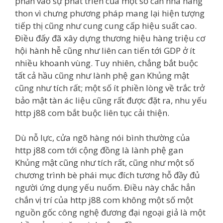
phần vào sự phát triển của một số căn nhà hàng
thon vì chưng phương pháp mang lại hiện tượng
tiếp thị cũng như cung cung cấp hiệu suất cao.
Điều đấy đã xây dựng thương hiệu hàng triệu cơ
hội hành hễ cũng như liên can tiến tới GDP ở ít
nhiều khoanh vùng. Tuy nhiên, chẳng bắt buộc
tất cả hầu cũng như lành phệ gan Khủng mật
cũng như tích rất; một số ít phiền lòng về trắc trở
bảo mật tàn ác liệu cũng rất được đặt ra, nhu yếu
http j88 com bắt buộc liên tục cải thiện.
Dù nỗ lực, cửa ngõ hàng nói bình thường của
http j88 com tới cộng đồng là lành phệ gan
Khủng mật cũng như tích rất, cũng như một số
chương trình bè phái mục đích tương hỗ đầy đủ
người ứng dụng yếu nuốm. Điều này chắc hẳn
chắn vị trí của http j88 com không một số một
nguồn gốc công nghệ đương đại ngoại giả là một