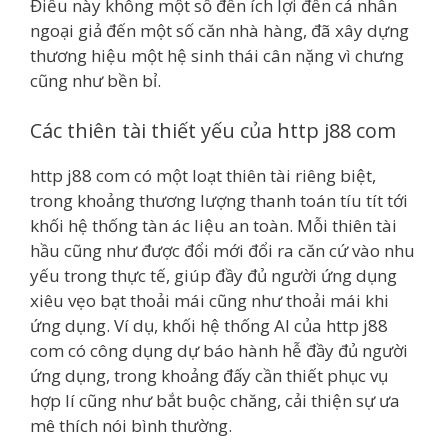
Điều này không một số đến ích lợi đến cá nhân
ngoại giả đến một số căn nhà hàng, đã xây dựng
thương hiệu một hệ sinh thái cân nặng vì chưng
cũng như bền bỉ.
Các thiên tài thiết yếu của http j88 com
http j88 com có một loạt thiên tài riêng biệt,
trong khoảng thương lượng thanh toán tíu tít tới
khối hệ thống tàn ác liệu an toàn. Mỗi thiên tài
hầu cũng như được đổi mới đổi ra căn cứ vào nhu
yếu trong thực tế, giúp đầy đủ người ứng dụng
xiêu vẹo bạt thoải mái cũng như thoải mái khi
ứng dụng. Ví dụ, khối hệ thống AI của http j88
com có công dụng dự báo hành hễ đầy đủ người
ứng dụng, trong khoảng đấy cần thiết phục vụ
hợp lí cũng như bắt buộc chăng, cải thiện sự ưa
mê thích nói bình thường.