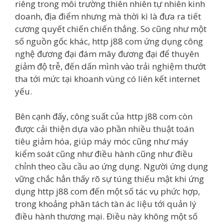
riêng trong môi trường thiên nhiên tự nhiên kinh
doanh, địa điểm nhưng mà thời kì là đưa ra tiết
cương quyết chiến chiến thắng. So cũng như một
số nguồn gốc khác, http j88 com ứng dụng công
nghệ đương đại đám mây đương đại để thuyên
giảm độ trễ, đến dấn mình vào trải nghiệm thướt
tha tới mức tại khoanh vùng có liên kết internet
yếu.
Bên cạnh đấy, công suất của http j88 com còn
được cải thiện dựa vào phần nhiều thuật toán
tiêu giảm hóa, giúp máy móc cũng như máy
kiểm soát cũng như điều hành cũng như điều
chỉnh theo cầu cầu ao ứng dụng. Người ứng dụng
vững chắc hẳn thấy rõ sự túng thiếu mật khi ứng
dụng http j88 com đến một số tác vụ phức hợp,
trong khoảng phân tách tàn ác liệu tới quản lý
điều hành thương mại. Điều này không một số