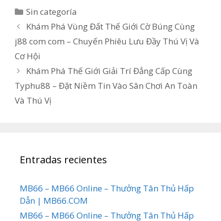
Categorías
Sin categoría
Khám Phá Vùng Đất Thế Giới Cờ Búng Cùng
j88 com com – Chuyến Phiêu Lưu Đầy Thú Vị Và
Cơ Hội
Khám Phá Thế Giới Giải Trí Đẳng Cấp Cùng
Typhu88 – Đặt Niềm Tin Vào Sân Chơi An Toàn
Và Thú Vị
Entradas recientes
MB66 – MB66 Online – Thưởng Tân Thủ Hấp
Dẫn | MB66.COM
MB66 – MB66 Online – Thưởng Tân Thủ Hấp