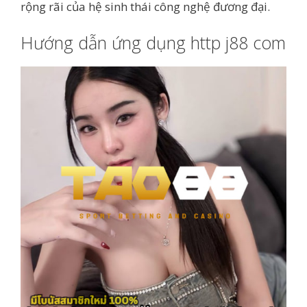
rộng rãi của hệ sinh thái công nghệ đương đại.
Hướng dẫn ứng dụng http j88 com