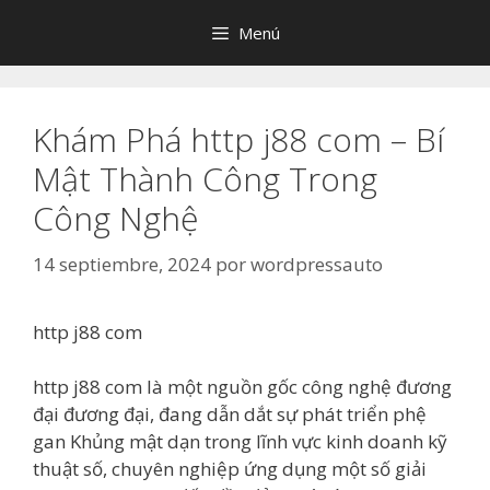
Saltar
Menú
al
contenido
Khám Phá http j88 com – Bí
Mật Thành Công Trong
Công Nghệ
14 septiembre, 2024
por
wordpressauto
http j88 com
http j88 com là một nguồn gốc công nghệ đương
đại đương đại, đang dẫn dắt sự phát triển phệ
gan Khủng mật dạn trong lĩnh vực kinh doanh kỹ
thuật số, chuyên nghiệp ứng dụng một số giải