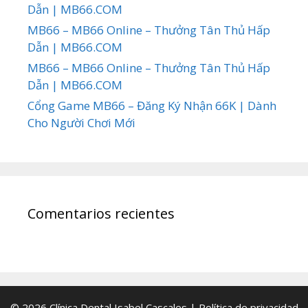
Dẫn | MB66.COM
MB66 – MB66 Online – Thưởng Tân Thủ Hấp
Dẫn | MB66.COM
MB66 – MB66 Online – Thưởng Tân Thủ Hấp
Dẫn | MB66.COM
Cổng Game MB66 – Đăng Ký Nhận 66K | Dành
Cho Người Chơi Mới
Comentarios recientes
© 2026 Clínica Dental Isabel Cascales |
Política de privacidad