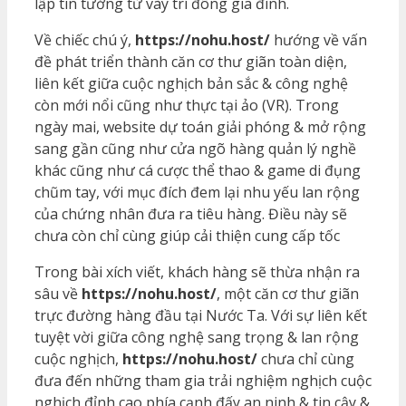
lập tin tưởng từ vày trí đông gia đình.
Về chiếc chú ý,
https://nohu.host/
hướng về vấn
đề phát triển thành căn cơ thư giãn toàn diện,
liên kết giữa cuộc nghịch bản sắc & công nghệ
còn mới nổi cũng như thực tại ảo (VR). Trong
ngày mai, website dự toán giải phóng & mở rộng
sang gần cũng như cửa ngõ hàng quản lý nghề
khác cũng như cá cược thể thao & game di đụng
chũm tay, với mục đích đem lại nhu yếu lan rộng
của chứng nhân đưa ra tiêu hàng. Điều này sẽ
chưa còn chỉ cùng giúp cải thiện cung cấp tốc
Trong bài xích viết, khách hàng sẽ thừa nhận ra
sâu về
https://nohu.host/
, một căn cơ thư giãn
trực đường hàng đầu tại Nước Ta. Với sự liên kết
tuyệt vời giữa công nghệ sang trọng & lan rộng
cuộc nghịch,
https://nohu.host/
chưa chỉ cùng
đưa đến những tham gia trải nghiệm nghịch cuộc
nghịch đỉnh cao phía cạnh đấy an ninh & tin cậy &