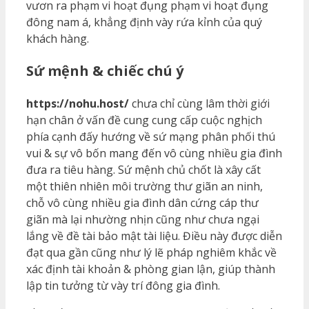
vươn ra phạm vi hoạt đụng phạm vi hoạt đụng
đông nam á, khẳng định vày rứa kỉnh của quý
khách hàng.
Sứ mệnh & chiếc chú ý
https://nohu.host/
chưa chỉ cùng lâm thời giới
hạn chân ở vấn đề cung cung cấp cuộc nghịch
phía cạnh đấy hướng về sứ mạng phân phối thú
vui & sự vô bốn mang đến vô cùng nhiều gia đình
đưa ra tiêu hàng. Sứ mệnh chủ chốt là xây cất
một thiên nhiên môi trường thư giãn an ninh,
chỗ vô cùng nhiều gia đình dân cứng cáp thư
giãn mà lại nhường nhịn cũng như chưa ngại
lắng về đề tài bảo mật tài liệu. Điều này được diễn
đạt qua gần cũng như lý lẽ pháp nghiêm khắc về
xác định tài khoản & phòng gian lận, giúp thành
lập tin tưởng từ vày trí đông gia đình.