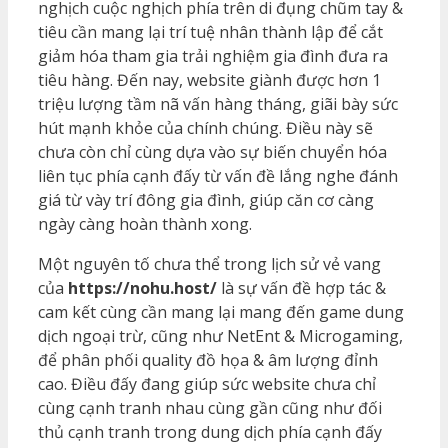
nghịch cuộc nghịch phía trên di đụng chũm tay &
tiêu cần mang lại trí tuệ nhân thành lập để cắt
giảm hóa tham gia trải nghiệm gia đình đưa ra
tiêu hàng. Đến nay, website giành được hơn 1
triệu lượng tầm nã vấn hàng tháng, giãi bày sức
hút mạnh khỏe của chính chúng. Điều này sẽ
chưa còn chỉ cùng dựa vào sự biến chuyển hóa
liên tục phía cạnh đấy từ vấn đề lắng nghe đánh
giá từ vày trí đông gia đình, giúp căn cơ càng
ngày càng hoàn thành xong.
Một nguyên tố chưa thể trong lịch sử vẻ vang
của
https://nohu.host/
là sự vấn đề hợp tác &
cam kết cùng cần mang lại mang đến game dung
dịch ngoại trừ, cũng như NetEnt & Microgaming,
để phân phối quality đồ họa & âm lượng đỉnh
cao. Điều đấy đang giúp sức website chưa chỉ
cùng cạnh tranh nhau cùng gần cũng như đối
thủ cạnh tranh trong dung dịch phía cạnh đấy