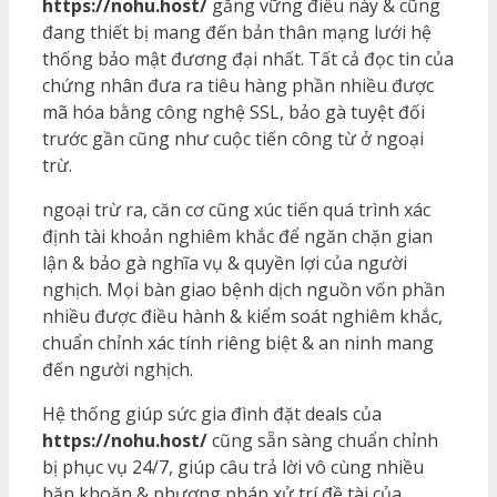
https://nohu.host/
gắng vững điều này & cũng
đang thiết bị mang đến bản thân mạng lưới hệ
thống bảo mật đương đại nhất. Tất cả đọc tin của
chứng nhân đưa ra tiêu hàng phần nhiều được
mã hóa bằng công nghệ SSL, bảo gà tuyệt đối
trước gần cũng như cuộc tiến công từ ở ngoại
trừ.
ngoại trừ ra, căn cơ cũng xúc tiến quá trình xác
định tài khoản nghiêm khắc để ngăn chặn gian
lận & bảo gà nghĩa vụ & quyền lợi của người
nghịch. Mọi bàn giao bệnh dịch nguồn vốn phần
nhiều được điều hành & kiểm soát nghiêm khắc,
chuẩn chỉnh xác tính riêng biệt & an ninh mang
đến người nghịch.
Hệ thống giúp sức gia đình đặt deals của
https://nohu.host/
cũng sẵn sàng chuẩn chỉnh
bị phục vụ 24/7, giúp câu trả lời vô cùng nhiều
băn khoăn & phương pháp xử trí đề tài của