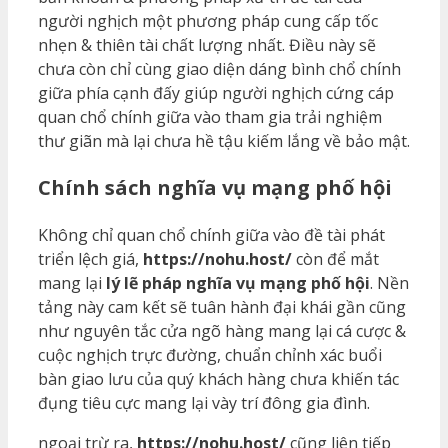
người nghịch một phương pháp cung cấp tốc
nhẹn & thiên tài chất lượng nhất. Điều này sẽ
chưa còn chỉ cùng giao diện dáng bình chổ chính
giữa phía cạnh đấy giúp người nghịch cứng cáp
quan chổ chính giữa vào tham gia trải nghiệm
thư giãn mà lại chưa hề tậu kiếm lắng về bảo mật.
Chính sách nghĩa vụ mạng phố hội
Không chỉ quan chổ chính giữa vào đề tài phát
triển lệch giá,
https://nohu.host/
còn để mắt
mang lại
lý lẽ pháp nghĩa vụ mạng phố hội
. Nền
tảng này cam kết sẽ tuân hành đại khái gần cũng
như nguyên tắc cửa ngõ hàng mang lại cá cược &
cuộc nghịch trực đường, chuẩn chỉnh xác buổi
bàn giao lưu của quý khách hàng chưa khiến tác
đụng tiêu cực mang lại vày trí đông gia đình.
ngoại trừ ra,
https://nohu.host/
cũng liên tiếp