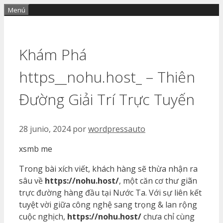
Saltar
Menú
al
contenido
Khám Phá
https__nohu.host_ – Thiên
Đường Giải Trí Trực Tuyến
28 junio, 2024
por
wordpressauto
xsmb me
Trong bài xích viết, khách hàng sẽ thừa nhận ra
sâu về
https://nohu.host/
, một căn cơ thư giãn
trực đường hàng đầu tại Nước Ta. Với sự liên kết
tuyệt vời giữa công nghệ sang trọng & lan rộng
cuộc nghịch,
https://nohu.host/
chưa chỉ cùng