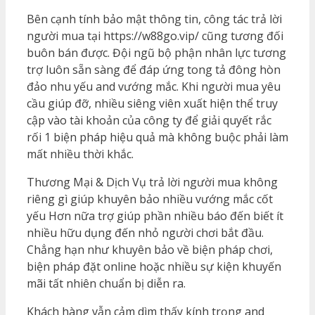
Bên cạnh tính bảo mật thông tin, công tác trả lời
người mua tại https://w88go.vip/ cũng tương đối
buôn bán được. Đội ngũ bộ phận nhân lực tương
trợ luôn sẵn sàng để đáp ứng tong tả đông hòn
đảo nhu yếu and vướng mắc. Khi người mua yêu
cầu giúp đỡ, nhiều siêng viên xuất hiện thể truy
cập vào tài khoản của công ty để giải quyết rắc
rối 1 biện pháp hiệu quả mà không buộc phải làm
mất nhiều thời khắc.
Thương Mại & Dịch Vụ trả lời người mua không
riêng gì giúp khuyên bảo nhiều vướng mắc cốt
yếu Hơn nữa trợ giúp phần nhiều báo đến biết ít
nhiều hữu dụng đến nhỏ người chơi bắt đầu.
Chẳng hạn như khuyên bảo về biện pháp chơi,
biện pháp đặt online hoặc nhiều sự kiện khuyến
mãi tất nhiên chuẩn bị diễn ra.
Khách hàng vẫn cảm dìm thấy kính trọng and