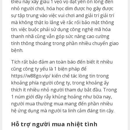
Điều này xây giấu 1 vẹo vọ dạt yên ổn lòng đến
nhỏ người chơi, hóa học dìm được họ gây được
sự tập trung vào việc vui chơi and giải trí giải trí
mà không thật lo lắng về rắc rối bảo mật thông
tin. việc buộc phải sử dụng công nghệ mã hóa
thanh nhã cũng vẫn góp sức nâng cao cường
tính thông thoáng trong phần nhiều chuyển giao
bệnh.
Tích rất bảo đảm an toàn báo đến biết ít nhiều
cũng công ty yếu là 1 biện pháp để
https://w88go.vip/ kiến chế tác lòng tin trong
khoảng phía người công ty, trong khoảng ấy
thích ít nhiều nhỏ người tham dự bắt đầu. Trong
1 núm giới đầy rẫy khủng hoảng như bữa nay,
người mua thường mua mang đến phần nhiều
hệ ứng dụng mà người ta linh cảm đáng tin cậy.
Hỗ trợ người mua nhiệt tình