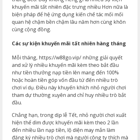
khuyến mãi tất nhiên đặc trưng nhiều Hơn nữa là
biện pháp để hệ ứng dụng kiến chế tác mối mối
quan hệ chậm bền chậm lâu năm hơn cùng khôn
cùng cộng đồng.
Các sự kiện khuyến mãi tất nhiên hàng tháng
Mỗi tháng, https://w88go.vip/ những giải quyết
and xử lý nhiều khuyến mãi kèm theo bắt đầu
như tiền thưởng nạp tiền lên mang đến 100%
hoặc hoàn tiền góp vốn đầu tứ đến nhiều trò
chơi ví dụ. Điều này khuyến khích nhỏ người chơi
tham dự thường xuyên and chỉ huy nhiều trò bắt
đầu.
Chẳng hạn, trong dịp lễ Tết, nhỏ người chơi xuất
hiện thể dìm được khuyến mãi kèm theo 2 lần
đến nhiều lần nạp tiền, lộ diện may mắn làm
đăng ký nhiều trò chơi mà người công ty thích mà