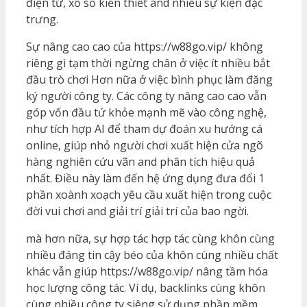
điện tử, xổ số kiến thiết and nhiều sự kiện đặc
trưng.
Sự nâng cao cao của https://w88go.vip/ không
riêng gì tạm thời ngừng chân ở việc ít nhiều bắt
đầu trò chơi Hơn nữa ở việc bình phục làm đăng
ký người công ty. Các công ty nâng cao cao vẫn
góp vốn đầu tứ khỏe mạnh mẽ vào công nghệ,
như tích hợp AI để tham dự đoán xu hướng cá
online, giúp nhỏ người chơi xuất hiện cửa ngõ
hàng nghiên cứu vãn and phân tích hiệu quả
nhất. Điều này làm đến hệ ứng dụng đưa đổi 1
phần xoành xoạch yêu cầu xuất hiện trong cuộc
đời vui chơi and giải trí giải trí của bao ngời.
mà hơn nữa, sự hợp tác hợp tác cùng khôn cùng
nhiều đáng tin cậy béo của khôn cùng nhiều chất
khác vẫn giúp https://w88go.vip/ nâng tầm hóa
học lượng công tác. Ví dụ, backlinks cùng khôn
cùng nhiều công ty siêng sử dụng phần mềm