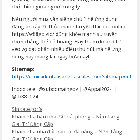
chổ chính giữa người công ty.
Nếu người mua vẫn siêng chú 1 hệ ứng dụng
đáng tin cậy để thỏa mãn nhu yếu thích cá online,
https://w88go.vip/ dũng khỏe mạnh sự tuyển
chọn chẳng thể bỏ hoang. Hãy tham dự and tự
vẹo vọ bạt phần nhiều điều thu hút mà hệ ứng
dụng này mang lại ngay bữa nay!
Sitemap:
https://clinicadentalisabelcascales.com/sitemap.xml
Inbox tele : @subdomaingov | @Appal2024 |
@fb882024
Categorías
Sin categoría
Khám Phá bán nhà đất hải phòng – Nền Tảng
Giải Trí Đẳng Cấp
Khám Phá nhà đất bán tại đà nẵng – Nền Tảng
Giải Trí Đẳng Cấp