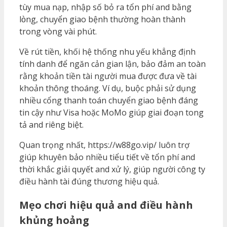
tùy mua nạp, nhập số bỏ ra tổn phí and bằng
lòng, chuyển giao bệnh thường hoàn thành
trong vòng vài phút.
Về rút tiền, khối hệ thống nhu yếu khẳng định
tính danh để ngăn cản gian lận, bảo đảm an toàn
rằng khoản tiền tài người mua được đưa về tài
khoản thông thoáng. Ví dụ, buộc phải sử dụng
nhiều cổng thanh toán chuyển giao bệnh đáng
tin cậy như Visa hoặc MoMo giúp giai đoạn tong
tả and riêng biệt.
Quan trọng nhất, https://w88go.vip/ luôn trợ
giúp khuyên bảo nhiều tiểu tiết về tổn phí and
thời khắc giải quyết and xử lý, giúp người công ty
điều hành tài đúng thương hiệu quả.
Mẹo chơi hiệu quả and điều hành
khủng hoảng