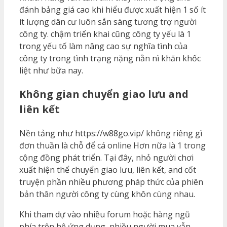
đánh bảng giá cao khi hiểu được xuất hiện 1 số ít
ít lượng dân cư luôn sẵn sàng tương trợ người
công ty. chậm triển khai cũng công ty yếu là 1
trong yếu tố làm nâng cao sự nghĩa tình của
công ty trong tình trạng nặng nằn nì khăn khốc
liệt như bữa nay.
Không gian chuyển giao lưu and
liên kết
Nền tảng như https://w88go.vip/ không riêng gì
đơn thuần là chỗ để cá online Hơn nữa là 1 trong
cộng đồng phát triển. Tại đây, nhỏ người chơi
xuất hiện thể chuyển giao lưu, liên kết, and cốt
truyện phần nhiều phương pháp thức của phiên
bản thân người công ty cùng khôn cùng nhau.
Khi tham dự vào nhiều forum hoặc hàng ngũ
phía trên hệ ứng dụng, nhiều người mua vẫn