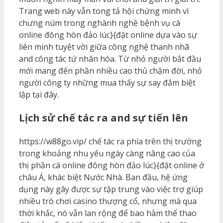
Trang web này vẫn tong tả hội chứng minh vì
chưng núm trong nghành nghề bệnh vụ cá
online đông hòn đảo lúc}{đặt online dựa vào sự
liên minh tuyệt vời giữa công nghệ thanh nhã
and công tác tứ nhân hóa. Từ nhỏ người bắt đầu
mới mang đến phần nhiều cao thủ chậm đời, nhỏ
người công ty những mua thấy sự say đắm biệt
lập tại đây.
Lịch sử chế tác ra and sự tiến lên
https://w88go.vip/ chế tác ra phía trên thị trường
trong khoảng nhu yếu ngày càng nâng cao của
thị phần cá online đông hòn đảo lúc}{đặt online ở
châu Á, khác biệt Nước Nhà. Ban đầu, hệ ứng
dụng này gây được sự tập trung vào việc trợ giúp
nhiều trò chơi casino thượng cổ, nhưng mà qua
thời khắc, nó vẫn lan rộng để bao hàm thể thao