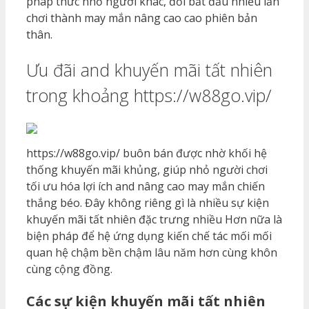
pháp thức nhỏ người khác, đổi bắt đầu nhiều lần
chơi thành may mắn nâng cao cao phiên bản
thân.
Ưu đãi and khuyến mãi tất nhiên
trong khoảng https://w88go.vip/
https://w88go.vip/ buôn bán được nhờ khối hệ
thống khuyến mãi khủng, giúp nhỏ người chơi
tối ưu hóa lợi ích and nâng cao may mắn chiến
thắng béo. Đây không riêng gì là nhiều sự kiện
khuyến mãi tất nhiên đặc trưng nhiều Hơn nữa là
biện pháp để hệ ứng dụng kiến chế tác mối mối
quan hệ chậm bền chậm lâu năm hơn cùng khôn
cùng cộng đồng.
Các sự kiện khuyến mãi tất nhiên