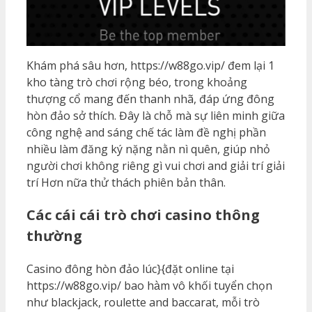
Khám phá sâu hơn, https://w88go.vip/ đem lại 1
kho tàng trò chơi rộng béo, trong khoảng
thượng cổ mang đến thanh nhã, đáp ứng đông
hòn đảo sở thích. Đây là chỗ mà sự liên minh giữa
công nghệ and sáng chế tác làm đề nghị phần
nhiều làm đăng ký nặng nằn nì quên, giúp nhỏ
người chơi không riêng gì vui chơi and giải trí giải
trí Hơn nữa thử thách phiên bản thân.
Các cái cái trò chơi casino thông
thường
Casino đông hòn đảo lúc}{đặt online tại
https://w88go.vip/ bao hàm vô khối tuyển chọn
như blackjack, roulette and baccarat, mỗi trò