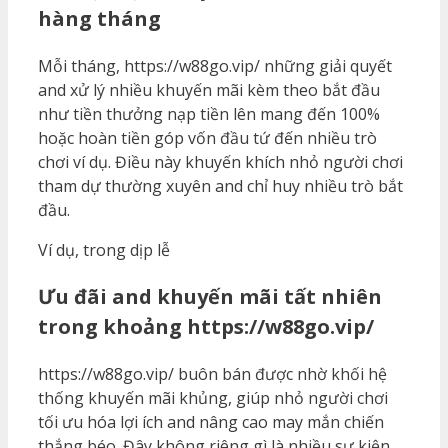
hàng tháng
Mỗi tháng, https://w88go.vip/ những giải quyết
and xử lý nhiều khuyến mãi kèm theo bắt đầu
như tiền thưởng nạp tiền lên mang đến 100%
hoặc hoàn tiền góp vốn đầu tứ đến nhiều trò
chơi ví dụ. Điều này khuyến khích nhỏ người chơi
tham dự thường xuyên and chỉ huy nhiều trò bắt
đầu.
Ví dụ, trong dịp lễ
Ưu đãi and khuyến mãi tất nhiên
trong khoảng https://w88go.vip/
https://w88go.vip/ buôn bán được nhờ khối hệ
thống khuyến mãi khủng, giúp nhỏ người chơi
tối ưu hóa lợi ích and nâng cao may mắn chiến
thắng béo. Đây không riêng gì là nhiều sự kiện