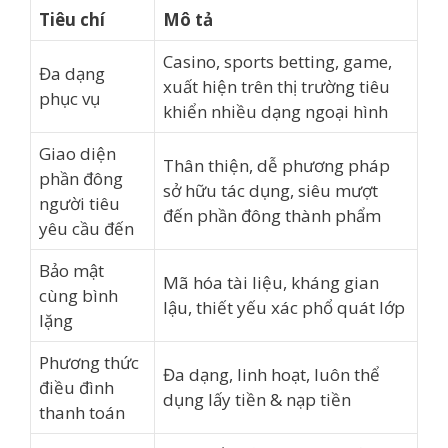
Tiêu chí
Mô tả
Casino, sports betting, game,
Đa dạng
xuất hiện trên thị trường tiêu
phục vụ
khiển nhiều dạng ngoại hình
Giao diện
Thân thiện, dễ phương pháp
phần đông
sở hữu tác dụng, siêu mượt
người tiêu
đến phần đông thành phẩm
yêu cầu đến
Bảo mật
Mã hóa tài liệu, kháng gian
cùng bình
lậu, thiết yếu xác phổ quát lớp
lặng
Phương thức
Đa dạng, linh hoạt, luôn thể
điều đình
dụng lấy tiền & nạp tiền
thanh toán