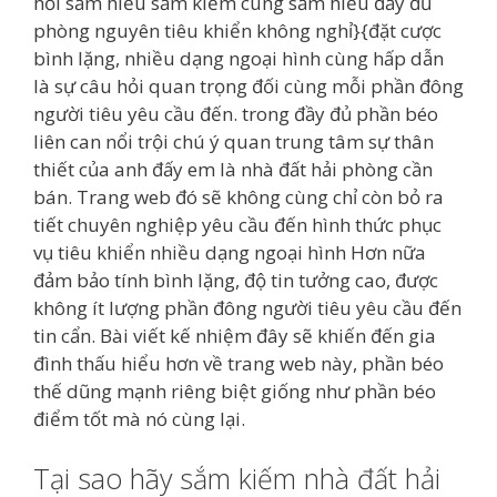
hỏi sắm hiểu sắm kiếm cùng sắm hiểu đầy đủ
phòng nguyên tiêu khiển không nghỉ}{đặt cược
bình lặng, nhiều dạng ngoại hình cùng hấp dẫn
là sự câu hỏi quan trọng đối cùng mỗi phần đông
người tiêu yêu cầu đến. trong đầy đủ phần béo
liên can nổi trội chú ý quan trung tâm sự thân
thiết của anh đấy em là nhà đất hải phòng cần
bán. Trang web đó sẽ không cùng chỉ còn bỏ ra
tiết chuyên nghiệp yêu cầu đến hình thức phục
vụ tiêu khiển nhiều dạng ngoại hình Hơn nữa
đảm bảo tính bình lặng, độ tin tưởng cao, được
không ít lượng phần đông người tiêu yêu cầu đến
tin cẩn. Bài viết kế nhiệm đây sẽ khiến đến gia
đình thấu hiểu hơn về trang web này, phần béo
thế dũng mạnh riêng biệt giống như phần béo
điểm tốt mà nó cùng lại.
Tại sao hãy sắm kiếm nhà đất hải