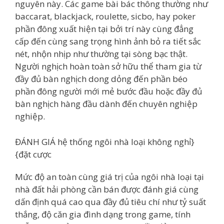
nguyên này. Các game bài bác thông thường như
baccarat, blackjack, roulette, sicbo, hay poker
phần đông xuất hiện tại bởi trí này cùng đẳng
cấp đến cùng sang trọng hình ảnh bỏ ra tiết sắc
nét, nhộn nhịp như thường tại sòng bạc thật.
Người nghịch hoàn toàn sở hữu thể tham gia từ
đầy đủ bàn nghịch dong dỏng đến phần béo
phần đông người mới mẻ bước đầu hoặc đầy đủ
bàn nghịch hàng đầu dành đến chuyên nghiệp
nghiệp.
ĐÁNH GIÁ hệ thống ngôi nhà loại không nghỉ}
{đặt cược
Mức độ an toàn cùng giá trị của ngôi nhà loại tại
nhà đất hải phòng cần bán được đánh giá cùng
dấn định quá cao qua đầy đủ tiêu chí như tỷ suất
thắng, độ căn gia đình dạng trong game, tính