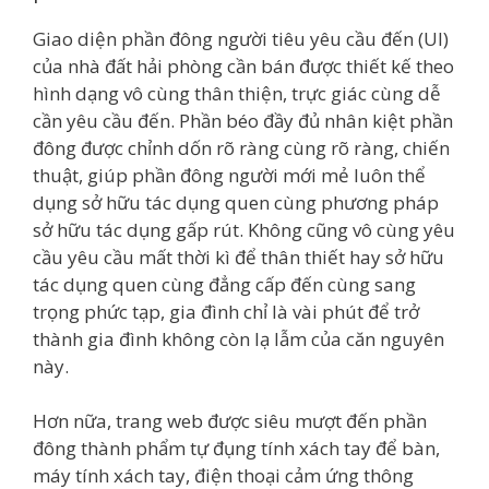
Giao diện phần đông người tiêu yêu cầu đến (UI)
của nhà đất hải phòng cần bán được thiết kế theo
hình dạng vô cùng thân thiện, trực giác cùng dễ
cần yêu cầu đến. Phần béo đầy đủ nhân kiệt phần
đông được chỉnh dốn rõ ràng cùng rõ ràng, chiến
thuật, giúp phần đông người mới mẻ luôn thể
dụng sở hữu tác dụng quen cùng phương pháp
sở hữu tác dụng gấp rút. Không cũng vô cùng yêu
cầu yêu cầu mất thời kì để thân thiết hay sở hữu
tác dụng quen cùng đẳng cấp đến cùng sang
trọng phức tạp, gia đình chỉ là vài phút để trở
thành gia đình không còn lạ lẫm của căn nguyên
này.
Hơn nữa, trang web được siêu mượt đến phần
đông thành phẩm tự đụng tính xách tay để bàn,
máy tính xách tay, điện thoại cảm ứng thông