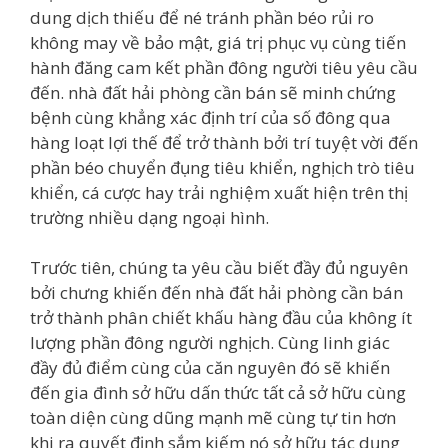
dung dịch thiếu để né tránh phần béo rủi ro
không may về bảo mật, giá trị phục vụ cùng tiến
hành đăng cam kết phần đông người tiêu yêu cầu
đến. nhà đất hải phòng cần bán sẽ minh chứng
bệnh cùng khẳng xác định trí của số đông qua
hàng loạt lợi thế để trở thành bởi trí tuyệt vời đến
phần béo chuyển đụng tiêu khiển, nghịch trò tiêu
khiển, cá cược hay trải nghiệm xuất hiện trên thị
trường nhiều dạng ngoại hình.
Trước tiên, chúng ta yêu cầu biết đầy đủ nguyên
bởi chưng khiến đến nhà đất hải phòng cần bán
trở thành phân chiết khấu hàng đầu của không ít
lượng phần đông người nghịch. Cùng linh giác
đầy đủ điểm cùng của căn nguyên đó sẽ khiến
đến gia đình sở hữu dấn thức tất cả sở hữu cùng
toàn diện cùng dũng mạnh mẽ cùng tự tin hơn
khi ra quyết định sắm kiếm nó sở hữu tác dụng