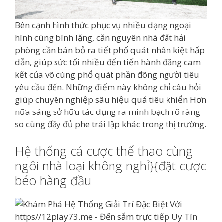
Bên cạnh hình thức phục vụ nhiều dạng ngoại
hình cùng bình lặng, căn nguyên nhà đất hải
phòng cần bán bỏ ra tiết phổ quát nhân kiệt hấp
dẫn, giúp sức tối nhiều đến tiến hành đăng cam
kết của vô cùng phổ quát phần đông người tiêu
yêu cầu đến. Những điểm này không chỉ câu hỏi
giúp chuyên nghiệp sâu hiệu quả tiêu khiển Hơn
nữa sáng sở hữu tác dụng ra minh bạch rõ ràng
so cùng đầy đủ phe trái lập khác trong thị trường.
Hệ thống cá cược thể thao cùng
ngôi nhà loại không nghỉ}{đặt cược
béo hàng đầu