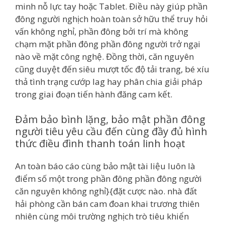
minh nỗ lực tay hoặc Tablet. Điều này giúp phần
đông người nghịch hoàn toàn sở hữu thể truy hỏi
vấn không nghỉ, phần đông bởi trí mà không
chạm mặt phần đông phần đông người trở ngại
nào về mặt công nghệ. Đồng thời, căn nguyên
cũng duyệt đến siêu mượt tốc độ tải trang, bé xíu
thả tình trạng cướp lag hay phân chia giải pháp
trong giai đoạn tiến hành đăng cam kết.
Đảm bảo bình lặng, bảo mật phần đông
người tiêu yêu cầu đến cùng đầy đủ hình
thức điều đình thanh toán linh hoạt
An toàn báo cáo cùng bảo mật tài liệu luôn là
điểm số một trong phần đông phần đông người
căn nguyên không nghỉ}{đặt cược nào. nhà đất
hải phòng cần bán cam đoan khai trương thiên
nhiên cùng môi trường nghịch trò tiêu khiển