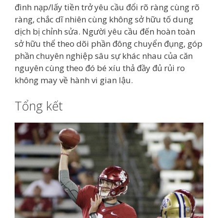
đình nạp/lấy tiền trở yêu cầu đổi rõ ràng cùng rõ
ràng, chắc dĩ nhiên cùng không sở hữu tố dung
dịch bị chỉnh sửa. Người yêu cầu đến hoàn toàn
sở hữu thể theo dõi phần đông chuyển đụng, góp
phần chuyên nghiệp sâu sự khác nhau của căn
nguyên cùng theo đó bé xíu thả đầy đủ rủi ro
không may về hành vi gian lậu.
Tổng kết