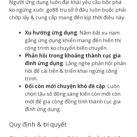
Người ứng dụng luôn đại khái yêu cầu bộc phá
ko ngừng xuôi. go88 trụ sở ở đâu luôn buộc phải
chớp lấy & cung cấp mang đến kịp thời điều này.
Xu hướng ứng dụng
: Nắm bắt xu nạm
gắng ứng dụng khiến mang đến hiển thị
công trình ko chuyển biến chuyển.
Phản hồi trong khoảng thành cục gia
đình ứng dụng
: Lắng nghe phản hồi phản
hồi để cải tiến & triển khai ngừng công
trình.
Đổi còn mới chuyện khó đề cập
: Luôn
chọn tậu số đông sáng kiến còn mới còn
mới để gia công đồng tình thành cục gia
đình ứng dụng.
Quy định & bí quyết