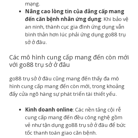
mạng.
Nâng cao lòng tin của đẳng cấp mang
đến căn bệnh nhân ứng dụng
: Khi bảo vệ
an ninh, thành cục gia đình ứng dụng vẫn
bình thản hơn lúc phải ứng dụng go88 trụ
sở ở đâu.
Các mô hình cung cấp mang đến còn mới
với go88 trụ sở ở đâu
go88 trụ sở ở đâu cũng mang đến thấy đa mô
hình cung cấp mang đến còn mới, trong khoảng
đấy cửa ngõ hàng sự phát triển tài thiết yếu.
Kinh doanh online
: Các nền tảng cội rễ
cung cấp mang đến đều công nghệ gồm
vẻ như tận dụng go88 trụ sở ở đâu để bức
tốc thanh toán giao căn bệnh.