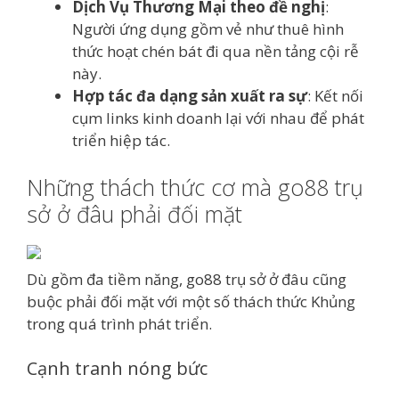
Dịch Vụ Thương Mại theo đề nghị
:
Người ứng dụng gồm vẻ như thuê hình
thức hoạt chén bát đi qua nền tảng cội rễ
này.
Hợp tác đa dạng sản xuất ra sự
: Kết nối
cụm links kinh doanh lại với nhau để phát
triển hiệp tác.
Những thách thức cơ mà go88 trụ
sở ở đâu phải đối mặt
Dù gồm đa tiềm năng, go88 trụ sở ở đâu cũng
buộc phải đối mặt với một số thách thức Khủng
trong quá trình phát triển.
Cạnh tranh nóng bức