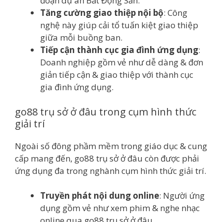
đoạn dự án Bất Động Sản.
Tăng cường giao thiệp nội bộ
: Công
nghệ này giúp cải tổ tuấn kiệt giao thiệp
giữa mỗi buồng ban.
Tiếp cận thành cục gia đình ứng dụng
:
Doanh nghiệp gồm vẻ như dễ dàng & đơn
giản tiếp cận & giao thiệp với thành cục
gia đình ứng dụng.
go88 trụ sở ở đâu trong cụm hình thức
giải trí
Ngoài số đông phầm mềm trong giáo dục & cung
cấp mang đến, go88 trụ sở ở đâu còn được phải
ứng dụng đa trong nghành cụm hình thức giải trí.
Truyền phát nội dung online
: Người ứng
dụng gồm vẻ như xem phim & nghe nhạc
online qua go88 trụ sở ở đâu.