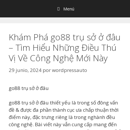
Saltar
Menú
al
contenido
Khám Phá go88 trụ sở ở đâu
– Tìm Hiểu Những Điều Thú
Vị Về Công Nghệ Mới Này
29 junio, 2024
por
wordpressauto
go88 trụ sở ở đâu
go88 trụ sở ở đâu thiết yếu là trong số đông vấn
đề & được đa phần thành cục ưa chấp thuận thời
điểm này, đặc trưng riêng là trong nghành đều
công nghệ. Bài viết này vẫn cung cấp mang đến