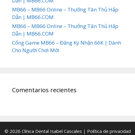
Dẫn | MB66.COM
MB66 – MB66 Online – Thưởng Tân Thủ Hấp
Dẫn | MB66.COM
MB66 – MB66 Online – Thưởng Tân Thủ Hấp
Dẫn | MB66.COM
Cổng Game MB66 – Đăng Ký Nhận 66K | Dành
Cho Người Chơi Mới
Comentarios recientes
© 2026 Clínica Dental Isabel Cascales |
Política de privacidad