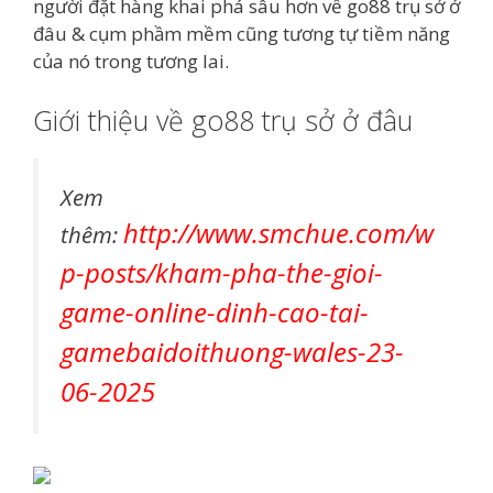
người đặt hàng khai phá sâu hơn về go88 trụ sở ở
đâu & cụm phầm mềm cũng tương tự tiềm năng
của nó trong tương lai.
Giới thiệu về go88 trụ sở ở đâu
Xem
http://www.smchue.com/w
thêm:
p-posts/kham-pha-the-gioi-
game-online-dinh-cao-tai-
gamebaidoithuong-wales-23-
06-2025