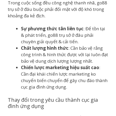
Trong cuộc sống đều công nghệ thanh nhã, go88
trụ sở ở đâu buộc phải đối mặt với độ khó trong
khoảng đa kẻ địch.
Sự phương thức tân liên tục
: Để tồn tại
& phát triển, go88 trụ sở ở đâu phải
chuyên giải quyết & cải tiến.
Chất lượng hình thức
: Cần bảo vệ rằng
công trình & hình thức được với lại luôn đạt
bảo vệ dung dịch lượng lượng nhất.
Chiến lược marketing hiệu suất cao
:
Cần đại khái chiến lược marketing ko
chuyển biến chuyển để gây chu đáo thành
cục gia đình ứng dụng.
Thay đổi trong yêu cầu thành cục gia
đình ứng dụng