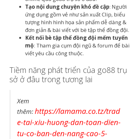
Tạo nội dung chuyện khó đề cập
: Người
ứng dụng gồm vẻ như sản xuất Clip, biểu
tượng hình hình họa sản phẩm dễ dàng &
đơn giản & bài viết với bè tập thể đồng đội.
Kết nối bè tập thể đồng đội mếm tuyển
mộ
: Tham gia cụm đội ngũ & forum để bài
viết yêu cầu công thuộc.
Tiềm năng phát triển của go88 trụ
sở ở đâu trong tương lai
Xem
https://lamama.co.tz/trad
thêm:
e-tai-xiu-huong-dan-toan-dien-
tu-co-ban-den-nang-cao-5-