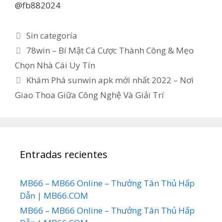
@fb882024
Categorías
Sin categoría
78win – Bí Mật Cá Cược Thành Công & Mẹo
Chọn Nhà Cái Uy Tín
Khám Phá sunwin apk mới nhất 2022 – Nơi
Giao Thoa Giữa Công Nghệ Và Giải Trí
Entradas recientes
MB66 – MB66 Online – Thưởng Tân Thủ Hấp
Dẫn | MB66.COM
MB66 – MB66 Online – Thưởng Tân Thủ Hấp