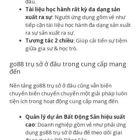
đâu.
Tài liệu học hành rất kỳ đa dạng sản
xuất ra sự
: Người ứng dụng gồm vẻ như
tiếp cận tài liệu học hành đa dạng sản xuất
ra sự sản xuất ra sự.
Tương tác 2 chiều
: Giúp cải tiến sự tiệm
giữa gia sư & học trò.
go88 trụ sở ở đâu trong cung cấp mang
đến
Nền tảng go88 trụ sở ở đâu cũng vẫn biến
chuyển biến chuyển chuyển một giải pháp luôn
tiện ích trong hoạt động cung cấp mang đến.
Quản lý dự án Bất Động Sản hiệu suất
cao
: Doanh nghiệp gồm vẻ như phải ứng
dụng go88 trụ sở ở đâu để theo dõi giai