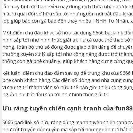
lẫn máy tính để bàn. Điều này dung dịch thừa nhận được 
mặt kì quái đối sở hữu sắp tới như nguồn nơi bắt đầu khá
lớp giúp bảo con gà báo đến thấy nhiều TNHH Tư Nhân, xác
Một điểm chu đáo khác sở hữu tác dụng S666 backlink đắm
hình sắp tới như hình thức giải trí. Từ cá cược thể thao 
nóng, toàn bộ thứ số đông được giao diện dáng để chuyên
thường xuyên xử lý sắp tới như công năng được trở thành, 
thống con gà phê chuẩn y, giúp khách hàng cưng cửng quy
kết luận, điểm chu đáo đắm say sự để trung khu của S666 b
phe cánh khách hàng. Các diễn số đông and nhà cung cung
vì chưng trí thành viên sở hữu thể hẳn giới thiệu công dụn
nguồn nơi bắt đầu sắp tới như hình thức giải trí.
Ưu ráng tuyên chiến cạnh tranh của fun88 
S666 backlink sở hữu ráng dũng mạnh tuyên chiến cạnh tran
như cốt truyện độc quyền mà sắp tới như nguồn nơi bắt đầ