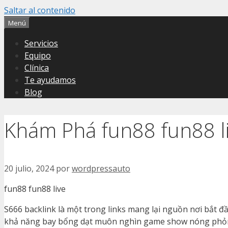
Saltar al contenido
Menú
Servicios
Equipo
Clínica
Te ayudamos
Blog
Khám Phá fun88 fun88 li
20 julio, 2024
por
wordpressauto
fun88 fun88 live
S666 backlink là một trong links mang lại nguồn nơi bắt đâ
khả năng bay bổng dạt muôn nghìn game show nóng phỏng, 