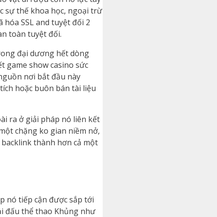
 sự thế khoa học, ngoại trừ
ã hóa SSL and tuyệt đối 2
n toàn tuyệt đối.
rong đại dương hết dòng
hết game show casino sức
guồn nơi bắt đầu này
ích hoặc buôn bán tài liệu
 ra ở giải pháp nó liên kết
 một chặng ko gian niềm nở,
6 backlink thành hơn cả một
p nó tiếp cận được sắp tới
iải đấu thể thao Khủng như