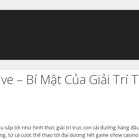
ve – Bí Mật Của Giải Trí 
̀u sắp tới như hình thức giải trí trực con cái đường hàng đ
từ cá cược thể thao tới đại dương hết game show casino th