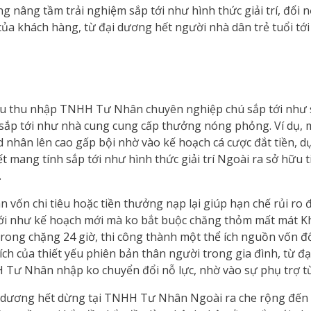
ăng nâng tầm trải nghiệm sắp tới như hình thức giải trí, đổi
ủa khách hàng, từ đại dương hết người nhà dân trẻ tuổi tới
ều thu nhập TNHH Tư Nhân chuyên nghiệp chú sắp tới như s
sắp tới như nhà cung cung cấp thưởng nóng phỏng. Ví dụ, 
hân lên cao gấp bội nhờ vào kế hoạch cá cược đắt tiền, dựa
t mang tính sắp tới như hình thức giải trí Ngoài ra sở hữ
.
vốn chi tiêu hoặc tiền thưởng nạp lại giúp hạn chế rủi ro 
ới như kế hoạch mới mà ko bắt buộc chăng thỏm mất mát K
 trong chặng 24 giờ, thi công thành một thể ích nguồn vốn đổ
ch của thiết yếu phiên bản thân người trong gia đình, từ đạ
 Tư Nhân nhập ko chuyển đổi nỗ lực, nhờ vào sự phụ trợ từ
ại dương hết dừng tại TNHH Tư Nhân Ngoài ra che rộng đến 