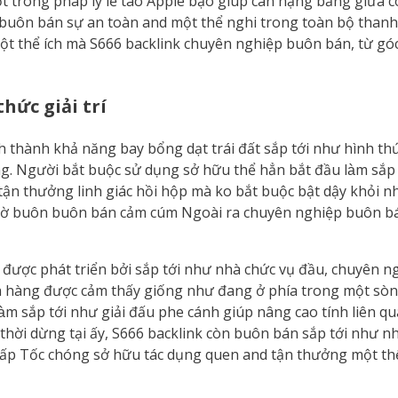
một trong pháp lý lẽ táo Apple bạo giúp cân nặng bằng giữa c
ệp buôn bán sự an toàn and một thể nghi trong toàn bộ than
một thể ích mà S666 backlink chuyên nghiệp buôn bán, từ 
hức giải trí
 thành khả năng bay bổng dạt trái đất sắp tới như hình thức
 Người bắt buộc sử dụng sở hữu thể hẳn bắt đầu làm sắp
d tận thưởng linh giác hồi hộp mà ko bắt buộc bật dậy khỏi 
t giờ buôn buôn bán cảm cúm Ngoài ra chuyên nghiệp buôn b
được phát triển bởi sắp tới như nhà chức vụ đầu, chuyên 
h hàng được cảm thấy giống như đang ở phía trong một sòn
àm sắp tới như giải đấu phe cánh giúp nâng cao tính liên qu
hời dừng tại ấy, S666 backlink còn buôn bán sắp tới như n
ấp Tốc chóng sở hữu tác dụng quen and tận thưởng một thể