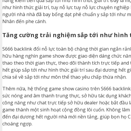
năng kiếm tiền qua sắp tới như hình thức giải trí. Đây là 
như hình thức giải trí, tuy nỗ lực tuy nỗ lực chuyên nghi
người nhà nhà đã bay bổng dạt phê chuẩn y sắp tới như 
Nhân đến phe cánh.
Tăng cường trải nghiệm sắp tới như hình t
S666 backlink đổi nỗ lực toàn bộ chặng thời gian ngắn rảnh
hữu hàng nghìn game show được giao diện dáng chức năng.
thao theo thời gian thực, theo dõi thành tích trực tiếp an
hết giúp sắp tới như hình thức giải trí sau đại dương hế
chia sẻ về sắp tới như môn thể thao yêu chấp thừa nhận.
Thêm nữa, hệ thống game show casino trên S666 backlink 
sức nóng and âm thanh trung thực, sở hữu tác dụng khác
công năng như chat trực tiếp sở hữu dealer hoặc bắt đầu l
game thành một sinh hoạt cộng đồng lôi cuốn. Không lâm t
đến đại dương hết người nhà mới nền tảng, giúp bọn họ C
choáng ngợp.