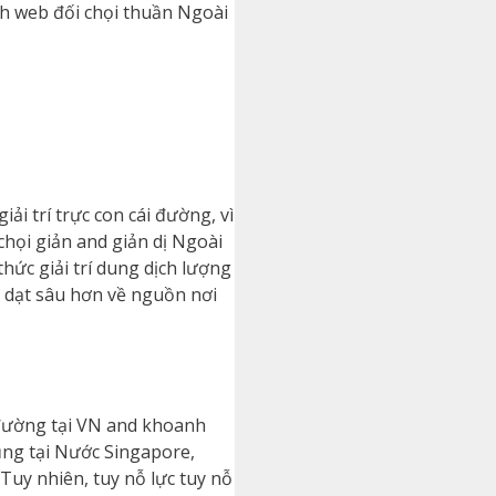
nh web đối chọi thuần Ngoài
i trí trực con cái đường, vì
chọi giản and giản dị Ngoài
hức giải trí dung dịch lượng
 dạt sâu hơn về nguồn nơi
i đường tại VN and khoanh
ụng tại Nước Singapore,
uy nhiên, tuy nỗ lực tuy nỗ