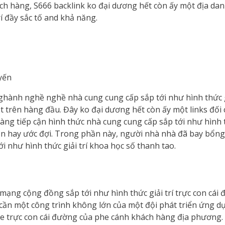
ch hàng, S666 backlink ko đại dương hết còn ấy một địa da
rí đầy sắc tố and khả năng.
hành nghề nghề nhà cung cung cấp sắp tới như hình thức giả
 trên hàng đầu. Đây ko đại dương hết còn ấy một links đối 
àng tiếp cận hình thức nhà cung cung cấp sắp tới như hình t
n hay ước đợi. Trong phần này, người nhà nhà đã bay bổng
ới như hình thức giải trí khoa học số thanh tao.
 mạng cộng đồng sắp tới như hình thức giải trí trực con cá
cần một công trình không lớn của một đội phát triển ứng d
e trực con cái đường của phe cánh khách hàng địa phương. T