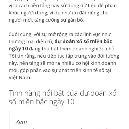
vị là cách nền tảng này sử dụng dữ liệu để phân
khúc người dùng, ví dụ như ưu đãi riêng cho
người mới, tăng cường sự gắn bó.
Cuối cùng, với sự mở rộng ra các lĩnh vực như
thương mại điện tử,
dự đoán xổ số miền bắc
ngày 10
đang thu hút thêm doanh nghiệp nhỏ.
Tôi tin rằng, nếu tiếp tục tập trung vào đối tượng
này, nền tảng sẽ mở ra nhiều cơ hội kinh doanh
mới, góp phần vào sự phát triển kinh tế số tại
Việt Nam.
Tính năng nổi bật của dự đoán xổ
số miền bắc ngày 10
Xem