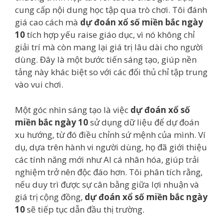
cung cấp nội dung học tập qua trò chơi. Tôi đánh
giá cao cách mà
dự đoán xổ số miền bắc ngày
10
tích hợp yếu raise giáo dục, vì nó không chỉ
giải trí mà còn mang lại giá trị lâu dài cho người
dùng. Đây là một bước tiến sáng tạo, giúp nền
tảng này khác biệt so với các đối thủ chỉ tập trung
vào vui chơi.
Một góc nhìn sáng tạo là việc
dự đoán xổ số
miền bắc ngày 10
sử dụng dữ liệu để dự đoán
xu hướng, từ đó điều chỉnh sứ mệnh của mình. Ví
dụ, dựa trên hành vi người dùng, họ đã giới thiệu
các tính năng mới như AI cá nhân hóa, giúp trải
nghiệm trở nên độc đáo hơn. Tôi phân tích rằng,
nếu duy trì được sự cân bằng giữa lợi nhuận và
giá trị cộng đồng,
dự đoán xổ số miền bắc ngày
10
sẽ tiếp tục dẫn đầu thị trường.