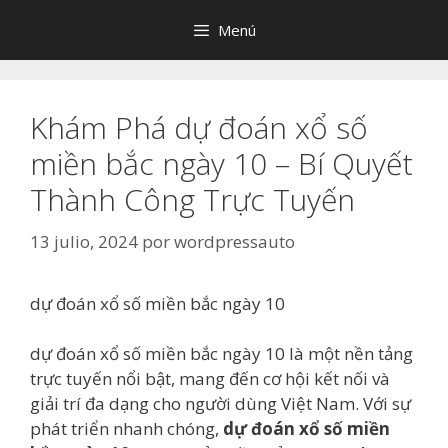
Saltar
Menú
al
contenido
Khám Phá dự đoán xổ số
miền bắc ngày 10 – Bí Quyết
Thành Công Trực Tuyến
13 julio, 2024
por
wordpressauto
dự đoán xổ số miền bắc ngày 10
dự đoán xổ số miền bắc ngày 10 là một nền tảng
trực tuyến nổi bật, mang đến cơ hội kết nối và
giải trí đa dạng cho người dùng Việt Nam. Với sự
phát triển nhanh chóng,
dự đoán xổ số miền