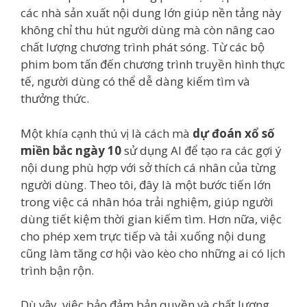
các nhà sản xuất nội dung lớn giúp nền tảng này
không chỉ thu hút người dùng mà còn nâng cao
chất lượng chương trình phát sóng. Từ các bộ
phim bom tấn đến chương trình truyền hình thực
tế, người dùng có thể dễ dàng kiếm tìm và
thưởng thức.
Một khía cạnh thú vị là cách mà
dự đoán xổ số
miền bắc ngày 10
sử dụng AI để tạo ra các gợi ý
nội dung phù hợp với sở thích cá nhân của từng
người dùng. Theo tôi, đây là một bước tiến lớn
trong việc cá nhân hóa trải nghiệm, giúp người
dùng tiết kiệm thời gian kiếm tìm. Hơn nữa, việc
cho phép xem trực tiếp và tải xuống nội dung
cũng làm tăng cơ hội vào kèo cho những ai có lịch
trình bận rộn.
Dù vậy, việc bảo đảm bản quyền và chất lượng