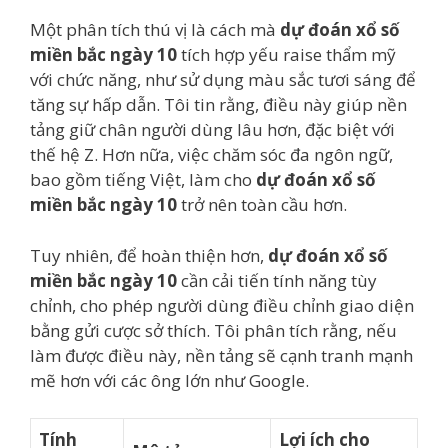
Một phân tích thú vị là cách mà
dự đoán xổ số
miền bắc ngày 10
tích hợp yếu raise thẩm mỹ
với chức năng, như sử dụng màu sắc tươi sáng để
tăng sự hấp dẫn. Tôi tin rằng, điều này giúp nền
tảng giữ chân người dùng lâu hơn, đặc biệt với
thế hệ Z. Hơn nữa, việc chăm sóc đa ngôn ngữ,
bao gồm tiếng Việt, làm cho
dự đoán xổ số
miền bắc ngày 10
trở nên toàn cầu hơn.
Tuy nhiên, để hoàn thiện hơn,
dự đoán xổ số
miền bắc ngày 10
cần cải tiến tính năng tùy
chỉnh, cho phép người dùng điều chỉnh giao diện
bằng gửi cược sở thích. Tôi phân tích rằng, nếu
làm được điều này, nền tảng sẽ cạnh tranh mạnh
mẽ hơn với các ông lớn như Google.
Tính
Lợi ích cho