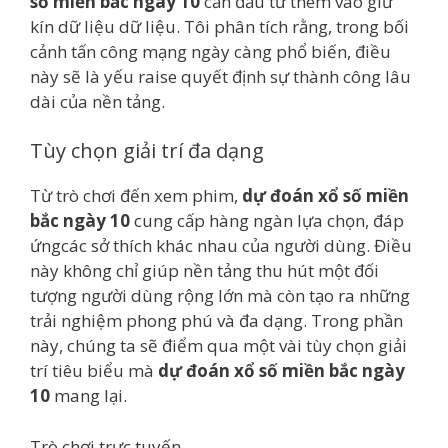
số miền bắc ngày 10
cần đầu tư thêm vào giữ
kín dữ liệu dữ liệu. Tôi phân tích rằng, trong bối
cảnh tấn công mạng ngày càng phổ biến, điều
này sẽ là yếu raise quyết định sự thành công lâu
dài của nền tảng.
Tùy chọn giải trí đa dạng
Từ trò chơi đến xem phim,
dự đoán xổ số miền
bắc ngày 10
cung cấp hàng ngàn lựa chọn, đáp
ứngcác sở thích khác nhau của người dùng. Điều
này không chỉ giúp nền tảng thu hút một đối
tượng người dùng rộng lớn mà còn tạo ra những
trải nghiệm phong phú và đa dạng. Trong phần
này, chúng ta sẽ điểm qua một vài tùy chọn giải
trí tiêu biểu mà
dự đoán xổ số miền bắc ngày
10
mang lại.
Trò chơi trực tuyến