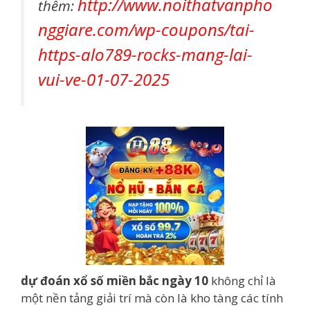
http://www.noithatvanpho
thêm:
nggiare.com/wp-coupons/tai-
https-alo789-rocks-mang-lai-
vui-ve-01-07-2025
dự đoán xổ số miền bắc ngày 10
không chỉ là
một nền tảng giải trí mà còn là kho tàng các tính