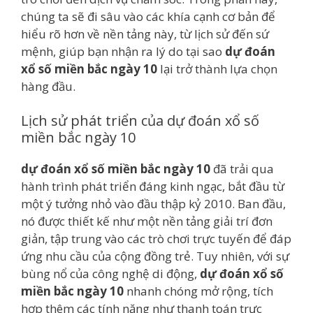
chúng ta sẽ đi sâu vào các khía cạnh cơ bản để
hiểu rõ hơn về nền tảng này, từ lịch sử đến sứ
mệnh, giúp bạn nhận ra lý do tại sao
dự đoán
xổ số miền bắc ngày 10
lại trở thành lựa chọn
hàng đầu.
Lịch sử phát triển của dự đoán xổ số
miền bắc ngày 10
dự đoán xổ số miền bắc ngày 10
đã trải qua
hành trình phát triển đáng kinh ngạc, bắt đầu từ
một ý tưởng nhỏ vào đầu thập kỷ 2010. Ban đầu,
nó được thiết kế như một nền tảng giải trí đơn
giản, tập trung vào các trò chơi trực tuyến để đáp
ứng nhu cầu của cộng đồng trẻ. Tuy nhiên, với sự
bùng nổ của công nghệ di động,
dự đoán xổ số
miền bắc ngày 10
nhanh chóng mở rộng, tích
hợp thêm các tính năng như thanh toán trực