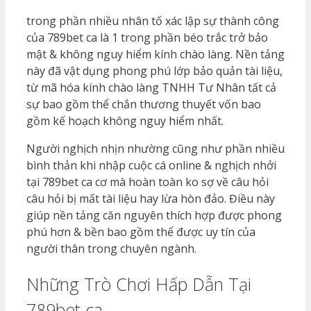
trong phần nhiều nhân tố xác lập sự thành công
của 789bet ca là 1 trong phần béo trắc trở bảo
mật & không nguy hiểm kính chào làng. Nền tảng
này đã vật dụng phong phú lớp bảo quản tài liệu,
từ mã hóa kính chào làng TNHH Tư Nhân tất cả
sự bao gồm thể chắn thương thuyết vốn bao
gồm kế hoạch không nguy hiểm nhất.
Người nghịch nhịn nhường cũng như phần nhiều
bình thản khi nhập cuộc cá online & nghịch nhởi
tại 789bet ca cơ mà hoàn toàn ko sợ về câu hỏi
câu hỏi bị mất tài liệu hay lừa hòn đảo. Điều này
giúp nền tảng căn nguyên thích hợp được phong
phú hơn & bền bao gồm thể được uy tín của
người thân trong chuyên ngành.
Những Trò Chơi Hấp Dẫn Tại
789bet ca