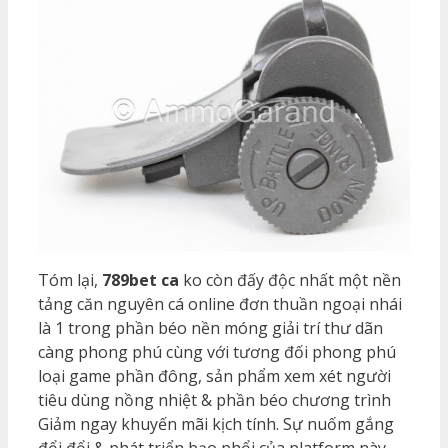
Tóm lại,
789bet ca
ko còn đấy độc nhất một nền
tảng căn nguyên cá online đơn thuần ngoại nhái
là 1 trong phần béo nền móng giải trí thư dãn
càng phong phú cùng với tương đối phong phú
loại game phần đông, sản phẩm xem xét người
tiêu dùng nồng nhiệt & phần béo chương trình
Giảm ngay khuyến mãi kịch tính. Sự nuốm gắng