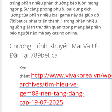
trúng phần nhiều phần thưởng béo luôn mong
ngóng. Sự càng phong phú & loại dung dịch
lượng của phần nhiều loại game này đã giúp đỡ
789bet ca phát triển thành 1 trong phần nhiều
nguồn giải trí thư dãn quan trọng mang lại phần
béo người nào mê say casino online.
Chương Trình Khuyến Mãi Và Ưu
Đãi Tại 789bet ca
Xem
http://www.vivakorea.vn/wp
thêm:
archives/tim-hieu-ve-
gem88-nen-tang-dang-
cap-19-07-2025