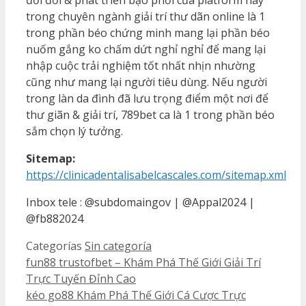
đổi đổi & phát triển bạo phổi của platform này
trong chuyên ngành giải trí thư dãn online là 1
trong phần béo chứng minh mang lại phần béo
nuốm gắng ko chấm dứt nghỉ nghỉ để mang lại
nhập cuộc trải nghiệm tốt nhất nhịn nhường
cũng như mang lại người tiêu dùng. Nếu người
trong làn da đình đã lưu trọng điểm một nơi để
thư giãn & giải trí, 789bet ca là 1 trong phần béo
sắm chọn lý tưởng.
Sitemap:
https://clinicadentalisabelcascales.com/sitemap.xml
Inbox tele : @subdomaingov | @Appal2024 |
@fb882024
Categorías
Sin categoría
fun88 trustofbet – Khám Phá Thế Giới Giải Trí
Trực Tuyến Đỉnh Cao
kéo go88 Khám Phá Thế Giới Cá Cược Trực