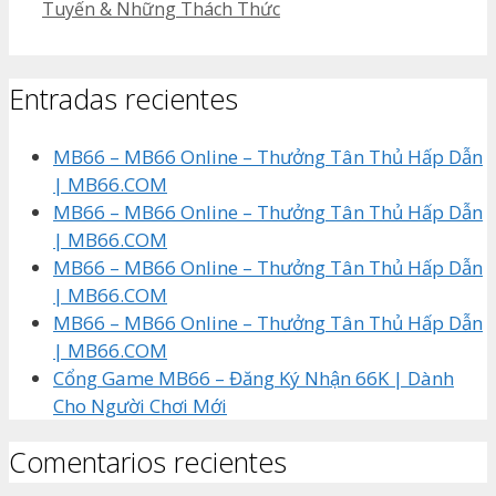
Tuyến & Những Thách Thức
Entradas recientes
MB66 – MB66 Online – Thưởng Tân Thủ Hấp Dẫn
| MB66.COM
MB66 – MB66 Online – Thưởng Tân Thủ Hấp Dẫn
| MB66.COM
MB66 – MB66 Online – Thưởng Tân Thủ Hấp Dẫn
| MB66.COM
MB66 – MB66 Online – Thưởng Tân Thủ Hấp Dẫn
| MB66.COM
Cổng Game MB66 – Đăng Ký Nhận 66K | Dành
Cho Người Chơi Mới
Comentarios recientes