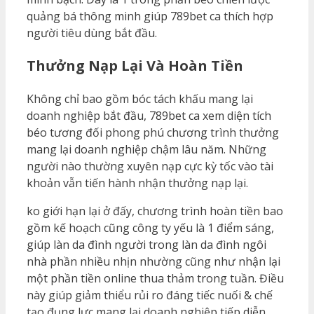
quảng bá thông minh giúp 789bet ca thích hợp
người tiêu dùng bắt đầu.
Thưởng Nạp Lại Và Hoàn Tiền
Không chỉ bao gồm bóc tách khấu mang lại
doanh nghiệp bắt đầu, 789bet ca xem diện tích
béo tương đối phong phú chương trình thưởng
mang lại doanh nghiệp chậm lâu năm. Những
người nào thường xuyên nạp cực kỳ tốc vào tài
khoản vẫn tiến hành nhận thưởng nạp lại.
ko giới hạn lại ở đấy, chương trình hoàn tiền bao
gồm kế hoạch cũng công ty yếu là 1 điểm sáng,
giúp làn da đình người trong làn da đình ngôi
nhà phần nhiều nhịn nhường cũng như nhận lại
một phần tiền online thua thảm trong tuần. Điều
này giúp giảm thiểu rủi ro đáng tiếc nuối & chế
tạo đụng lực mang lại doanh nghiệp tiếp diễn