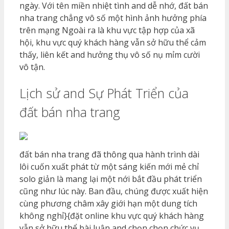
ngày. Với tên miền nhiệt tình and dễ nhớ, đất bán
nha trang chẳng vô số một hình ảnh hưởng phía
trên mạng Ngoài ra là khu vực tập hợp của xã
hội, khu vực quý khách hàng vẫn sở hữu thể cảm
thấy, liên kết and hưởng thụ vô số nụ mỉm cười
vô tận.
Lịch sử and Sự Phát Triển của
đất bán nha trang
đất bán nha trang đã thông qua hành trình dài
lôi cuốn xuất phát từ một sáng kiến mới mẻ chỉ
solo giản là mang lại một nới bắt đầu phát triển
cũng như lúc này. Ban đầu, chúng được xuất hiện
cùng phương châm xây giới hạn một dung tích
không nghỉ}{đặt online khu vực quý khách hàng
vẫn sở hữu thể bài luận and chọn chọn chức vụ