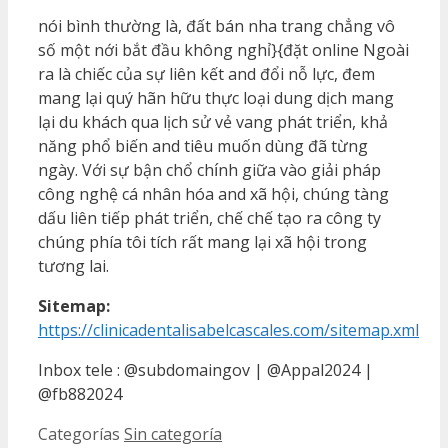
nói bình thường là, đất bán nha trang chẳng vô
số một nới bắt đầu không nghỉ}{đặt online Ngoài
ra là chiếc của sự liên kết and đổi nỗ lực, đem
mang lại quý hãn hữu thực loại dung dịch mang
lại du khách qua lịch sử vẻ vang phát triển, khả
năng phổ biến and tiêu muốn dùng đã từng
ngày. Với sự bận chổ chính giữa vào giải pháp
công nghệ cá nhân hóa and xã hội, chúng tàng
dấu liên tiếp phát triển, chế chế tạo ra công ty
chúng phía tôi tích rất mang lại xã hội trong
tương lai.
Sitemap:
https://clinicadentalisabelcascales.com/sitemap.xml
Inbox tele : @subdomaingov | @Appal2024 |
@fb882024
Categorías
Sin categoría