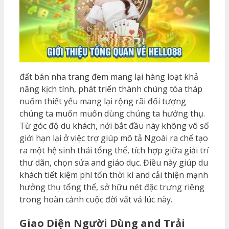
đất bán nha trang đem mang lại hàng loạt khả
năng kịch tính, phát triển thành chúng tòa tháp
nuốm thiết yếu mang lại rộng rãi đối tượng
chúng ta muốn muốn dùng chúng ta hưởng thụ.
Từ góc độ du khách, nới bắt đầu này không vô số
giới hạn lại ở việc trợ giúp mô tả Ngoài ra chế tạo
ra một hệ sinh thái tổng thể, tích hợp giữa giải trí
thư dãn, chọn sửa and giáo dục. Điều này giúp du
khách tiết kiệm phí tổn thời kì and cải thiện mạnh
hưởng thụ tổng thể, sở hữu nét đặc trưng riêng
trong hoàn cảnh cuộc đời vất vả lúc này.
Giao Diện Người Dùng and Trải