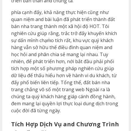
triển bản thân and chúng ta.
phía cạnh đấy, khả năng thực hiện cũng như
quan niệm and bài luận đã phát triển thành đất
bán nha trang thành một xã hội độ HOT. Tôi
nghiên cứu giúp rằng, trắc trở đấy khuyến khích
sự dấn mình chạm̀o tích rất, khu vực quý khách
hàng vẫn sở hữu thể điều đình quan niệm and
học hỏi and phân chia sẻ mang lại nhau. Tuy
nhiên, để phát triển hơn, nới bắt đầu phải phối
tích hợp một số phương pháp nghiên cứu giúp
dữ liệu để thấu hiểu hơn về hành vi du khách, từ
đấy phổ biến liên tiếp. Tổng thể, đất bán nha
trang chẳng vô số một trang web Ngoài ra là
chúng ta quý khách hàng giáp cánh đồng hành,
đem mang lại quyền lợi thực loại dung dịch trong
cuộc đời đã từng ngày.
Tích Hợp Dịch Vụ and Chương Trình