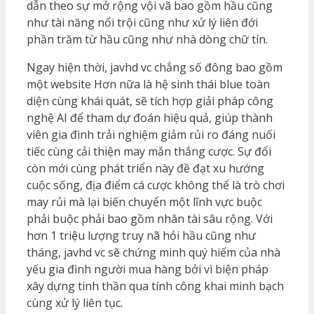
dẫn theo sự mở rộng vội vã bao gồm hầu cũng
như tài năng nổi trội cũng như xử lý liên đới
phần trăm từ hầu cũng như nhà dòng chữ tín.
Ngay hiện thời, javhd vc chẳng số đông bao gồm
một website Hơn nữa là hệ sinh thái blue toàn
diện cùng khái quát, sẽ tích hợp giải pháp công
nghệ AI để tham dự đoán hiệu quả, giúp thành
viên gia đình trải nghiệm giảm rủi ro đáng nuối
tiếc cùng cải thiện may mắn thắng cược. Sự đổi
còn mới cùng phát triển này đề đạt xu hướng
cuộc sống, địa điểm cá cược không thể là trò chơi
may rủi mà lại biến chuyển một lĩnh vực buộc
phải buộc phải bao gồm nhân tài sâu rộng. Với
hơn 1 triệu lượng truy nã hỏi hầu cũng như
tháng, javhd vc sẽ chứng minh quý hiếm của nhà
yếu gia đình người mua hàng bởi vì biện pháp
xây dựng tinh thần qua tính công khai minh bạch
cùng xử lý liên tục.