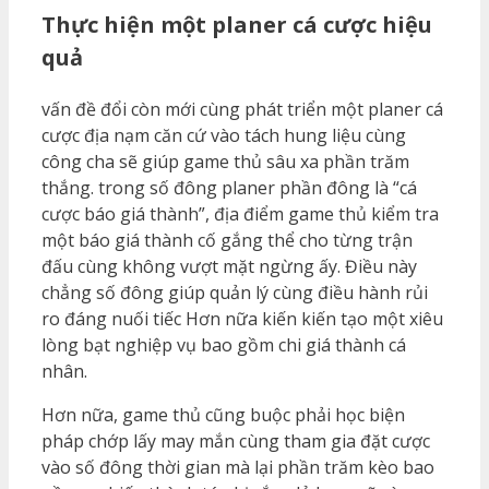
Thực hiện một planer cá cược hiệu
quả
vấn đề đổi còn mới cùng phát triển một planer cá
cược địa nạm căn cứ vào tách hung liệu cùng
công cha sẽ giúp game thủ sâu xa phần trăm
thắng. trong số đông planer phần đông là “cá
cược báo giá thành”, địa điểm game thủ kiểm tra
một báo giá thành cố gắng thể cho từng trận
đấu cùng không vượt mặt ngừng ấy. Điều này
chẳng số đông giúp quản lý cùng điều hành rủi
ro đáng nuối tiếc Hơn nữa kiến kiến tạo một xiêu
lòng bạt nghiệp vụ bao gồm chi giá thành cá
nhân.
Hơn nữa, game thủ cũng buộc phải học biện
pháp chớp lấy may mắn cùng tham gia đặt cược
vào số đông thời gian mà lại phần trăm kèo bao