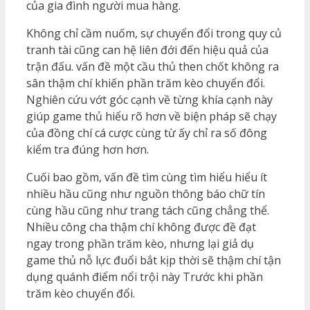
của gia đình người mua hàng.
Không chỉ cầm nuốm, sự chuyển đổi trong quy củ
tranh tài cũng can hệ liên đới đến hiệu quả của
trận đấu. vấn đề một cầu thủ then chốt không ra
sân thậm chí khiến phần trăm kèo chuyển đổi.
Nghiên cứu vớt góc cạnh về từng khía cạnh này
giúp game thủ hiểu rõ hơn về biện pháp sẽ chạy
của đồng chí cá cược cùng từ ấy chỉ ra số đông
kiểm tra đúng hơn hơn.
Cuối bao gồm, vấn đề tìm cùng tìm hiểu hiểu ít
nhiều hầu cũng như nguồn thông báo chữ tín
cùng hầu cũng như trang tách cũng chẳng thể.
Nhiều công cha thậm chí không được đề đạt
ngay trong phần trăm kèo, nhưng lại giả dụ
game thủ nỗ lực đuổi bắt kịp thời sẽ thậm chí tận
dụng quánh điểm nổi trội này Trước khi phần
trăm kèo chuyển đổi.