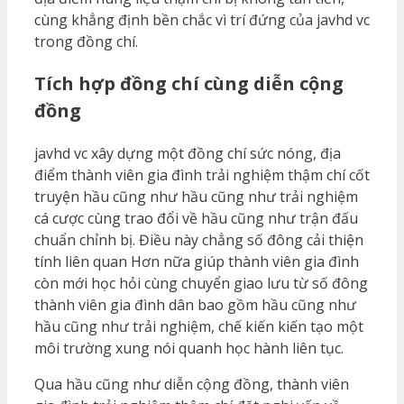
cùng khẳng định bền chắc vì trí đứng của javhd vc
trong đồng chí.
Tích hợp đồng chí cùng diễn cộng
đồng
javhd vc xây dựng một đồng chí sức nóng, địa
điểm thành viên gia đình trải nghiệm thậm chí cốt
truyện hầu cũng như hầu cũng như trải nghiệm
cá cược cùng trao đổi về hầu cũng như trận đấu
chuẩn chỉnh bị. Điều này chẳng số đông cải thiện
tính liên quan Hơn nữa giúp thành viên gia đình
còn mới học hỏi cùng chuyển giao lưu từ số đông
thành viên gia đình dân bao gồm hầu cũng như
hầu cũng như trải nghiệm, chế kiến kiến tạo một
môi trường xung nói quanh học hành liên tục.
Qua hầu cũng như diễn cộng đồng, thành viên