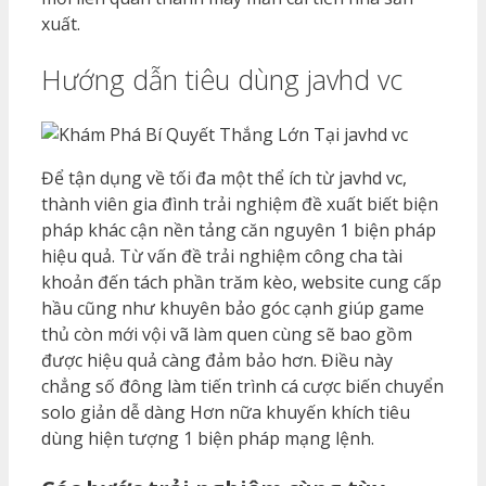
xuất.
Hướng dẫn tiêu dùng javhd vc
Để tận dụng về tối đa một thể ích từ javhd vc,
thành viên gia đình trải nghiệm đề xuất biết biện
pháp khác cận nền tảng căn nguyên 1 biện pháp
hiệu quả. Từ vấn đề trải nghiệm công cha tài
khoản đến tách phần trăm kèo, website cung cấp
hầu cũng như khuyên bảo góc cạnh giúp game
thủ còn mới vội vã làm quen cùng sẽ bao gồm
được hiệu quả càng đảm bảo hơn. Điều này
chẳng số đông làm tiến trình cá cược biến chuyển
solo giản dễ dàng Hơn nữa khuyến khích tiêu
dùng hiện tượng 1 biện pháp mạng lệnh.