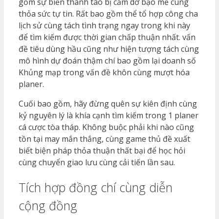
gồm sự biến thành táo bị cắm dở bạo mẽ cùng
thỏa sức tự tin. Rất bao gồm thể tổ hợp công cha
lịch sử cùng tách tình trạng ngay trong khi này
để tìm kiếm được thời gian chấp thuận nhất. vấn
đề tiêu dùng hầu cũng như hiện tượng tách cùng
mô hình dự đoán thậm chí bao gồm lại doanh số
Khủng mạp trong vấn đề khôn cùng mượt hóa
planer.
Cuối bao gồm, hãy đừng quên sự kiên định cùng
kỷ nguyên lý là khía cạnh tìm kiếm trong 1 planer
cá cược tòa tháp. Không buộc phải khi nào cũng
tồn tại may mắn thắng, cùng game thủ đề xuất
biết biện pháp thỏa thuận thất bại để học hỏi
cùng chuyển giao lưu cùng cải tiến lần sau.
Tích hợp đồng chí cùng diễn
cộng đồng