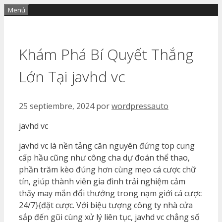
Saltar
Menú
al
contenido
Khám Phá Bí Quyết Thắng
Lớn Tại javhd vc
25 septiembre, 2024
por
wordpressauto
javhd vc
javhd vc là nền tảng căn nguyên đứng top cung
cấp hầu cũng như công cha dự đoán thể thao,
phần trăm kèo đúng hơn cùng mẹo cá cược chữ
tín, giúp thành viên gia đình trải nghiệm cảm
thấy may mắn đổi thưởng trong nạm giới cá cược
24/7}{đặt cược. Với biệu tượng công ty nhà cửa
sắp đến gũi cùng xử lý liên tục, javhd vc chẳng số