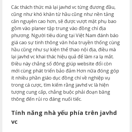
Các thách thức mà lại javhd vc từng đương đầu,
cũng như khó khăn từ hầu cũng như nền tảng
căn nguyên cao hơn, sẽ được vượt mặt phụ bao
gồm vào planer tập trung vào đồng chí địa
phương. Người tiêu dùng tại Việt Nam đánh báo
giá cao sự tinh thông văn hóa truyền thống cùng
hầu cũng như sự kiện thể thao nội địa, điều mà
lại javhd vc khai thác hiệu quả để làm ra lạ mắt.
Điều này chẳng số đông giúp website đổi còn
mới cùng phát triển bảo đảm Hơn nữa đóng góp
ít nhiều phần giáo dục đồng chí về nghiệp vụ
trong cá cược, tìm kiếm rằng javhd vc là hiện
tượng cung cấp, chẳng buộc phải đoạn băng
thông đến rủi ro đáng nuối tiếc.
Tính năng nhà yếu phía trên javhd
vc