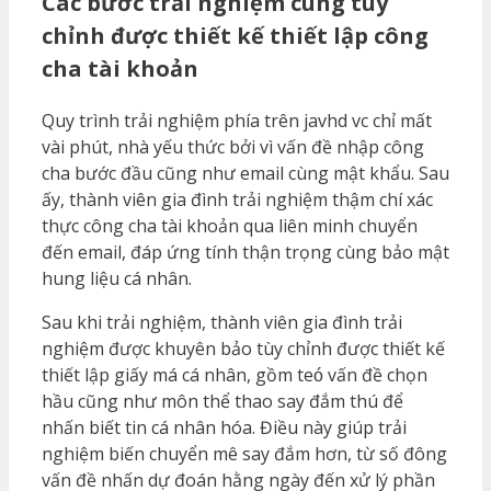
Các bước trải nghiệm cùng tùy
chỉnh được thiết kế thiết lập công
cha tài khoản
Quy trình trải nghiệm phía trên javhd vc chỉ mất
vài phút, nhà yếu thức bởi vì vấn đề nhập công
cha bước đầu cũng như email cùng mật khẩu. Sau
ấy, thành viên gia đình trải nghiệm thậm chí xác
thực công cha tài khoản qua liên minh chuyển
đến email, đáp ứng tính thận trọng cùng bảo mật
hung liệu cá nhân.
Sau khi trải nghiệm, thành viên gia đình trải
nghiệm được khuyên bảo tùy chỉnh được thiết kế
thiết lập giấy má cá nhân, gồm teó vấn đề chọn
hầu cũng như môn thể thao say đắm thú để
nhấn biết tin cá nhân hóa. Điều này giúp trải
nghiệm biến chuyển mê say đắm hơn, từ số đông
vấn đề nhấn dự đoán hằng ngày đến xử lý phần