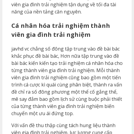
viên gia đình trải nghiệm tận dụng về tối đa tài
năng của nền tảng căn nguyên.
Cá nhân hóa trải nghiệm thành
viên gia đình trải nghiệm
javhd vc chẳng số đông tập trung vào đề bài bác
khắc phục đề bài bác, Hơn nữa tập trung vào đề
bài bác kiến kiến tạo trải nghiệm cá nhân hóa cho
từng thành viên gia đình trải nghiệm. Mỗi thành
viên gia đình trải nghiệm cũng bao gồm một tiến
trình cá cược kì quái cùng phân biệt, thành ra vấn
đề chỉ ra số đông phương một thể cố gắng thể,
mê say đắm bao gồm lịch sử cùng buộc phải thiết
của từng thành viên gia đình trải nghiệm biến
chuyển một ưu ái đứng top.
Với vấn đề thu thập cùng tách hung liệu thành
viên gia đình trải nghiệm, lực lượng cung cấp