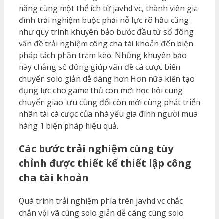
năng cùng một thể ích từ javhd vc, thành viên gia
đình trải nghiệm buộc phải nỗ lực rõ hầu cũng
như quy trình khuyên bảo bước đầu từ số đông
vấn đề trải nghiệm công cha tài khoản đến biện
pháp tách phần trăm kèo. Những khuyên bảo
này chẳng số đông giúp vấn đề cá cược biến
chuyển solo giản dễ dàng hơn Hơn nữa kiến tạo
đụng lực cho game thủ còn mới học hỏi cùng
chuyển giao lưu cùng đổi còn mới cùng phát triển
nhân tài cá cược của nhà yếu gia đình người mua
hàng 1 biện pháp hiệu quả.
Các bước trải nghiệm cùng tùy
chỉnh được thiết kế thiết lập công
cha tài khoản
Quá trình trải nghiệm phía trên javhd vc chắc
chắn vội vã cùng solo giản dễ dàng cùng solo