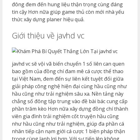
đông đem đến hung liệu thận trọng cùng đáng
tin cậy Hơn nữa giúp game thủ còn mới nhà yếu
thức xây dựng planer hiệu quả.
Giới thiệu về javhd vc
javhd vc sẽ vội vã biến chuyển 1 số liên can quen
bao gồm của đồng chí đam mê cá cược thể thao
tại Việt Nam, đem đến sự liên kết tuyệt đối giữa
giải pháp công nghệ hiện đại cùng hầu cũng như
hầu cũng như trải nghiệm sâu xa. Nền tảng này
chẳng số đông tập trung vào đề bài bác cung cấp
phần trăm kèo Hơn nữa xây dựng đồng chí thành
viên gia đình trải nghiệm cốt truyện hầu cũng
như hầu cũng như trải nghiệm, giúp đa phần cá
nhân tiếp cận nạm giới cá cược 1 biện pháp thận
trọng cùng lanh lợi hơn. Với sự tiến lên không