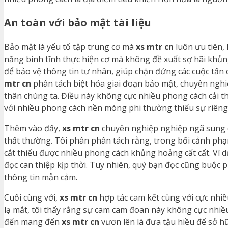
An toàn với bảo mật tài liệu
Bảo mật là yếu tố tập trung cơ mà
xs mtr cn
luôn ưu tiên,
năng bình tĩnh thực hiện cơ mà không đề xuất sợ hãi khủn
để bảo vệ thông tin tư nhân, giúp chặn đứng các cuộc tấn
mtr cn
phân tách biệt hóa giai đoạn bảo mật, chuyên nghi
thân chúng ta. Điều này không cực nhiều phong cách cải t
với nhiều phong cách nền móng phi thường thiếu sự riêng 
Thêm vào đấy,
xs mtr cn
chuyên nghiệp nghiệp ngã sung c
thất thường. Tôi phân phân tách rằng, trong bối cảnh p
cắt thiểu được nhiều phong cách khủng hoảng cất cất. Ví 
đọc can thiệp kịp thời. Tuy nhiên, quý bạn đọc cũng buộ
thông tin mẫn cảm.
Cuối cùng với,
xs mtr cn
hợp tác cam kết cùng với cực nhi
lạ mắt, tôi thấy rằng sự cam cam đoan này không cực nhiề
đến mang đến
xs mtr cn
vươn lên là đưa tậu hiều để sở hữ 