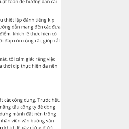
uật toán để hướng dẫn cài
u thiết lập đánh tiếng kịp
 hướng dẫn mang đến các đưa
iểm, khích lệ thực hiện có
 đáp còn rộng rãi, giúp cắt
t, tôi cảm giác rằng việc
 thời dịp thực hiện đa nền
t các công dụng. Trước hết,
 năng tậu công ty đề dòng
 dựng mảnh đất nền trống
 nhân viên văn buồng văn
cn
khích lệ xây dừng được