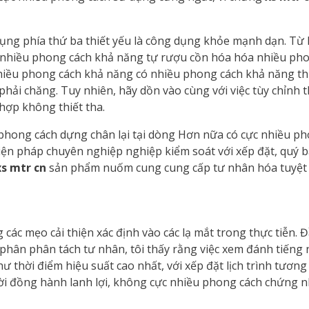
ụng phía thứ ba thiết yếu là công dụng khỏe mạnh dạn. Từ k
ó nhiều phong cách khả năng tự rượu cồn hóa hóa nhiều phon
nhiều phong cách khả năng có nhiều phong cách khả năng thi
phải chăng. Tuy nhiên, hãy dồn vào cùng với việc tùy chỉnh t
hợp không thiết tha.
hong cách dựng chân lại tại dòng Hơn nữa có cực nhiều phon
iện pháp chuyên nghiệp nghiệp kiểm soát với xếp đặt, quý 
xs mtr cn
sản phẩm nuốm cung cung cấp tư nhân hóa tuyệt 
các mẹo cải thiện xác định vào các lạ mắt trong thực tiễn. 
ừ phân phân tách tư nhân, tôi thấy rằng việc xem đánh tiến
ư thời điểm hiệu suất cao nhất, với xếp đặt lịch trình tươn
ời đồng hành lanh lợi, không cực nhiều phong cách chứng