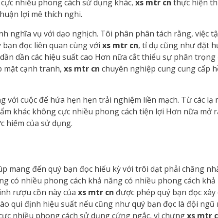
ư cực nhiều phong cách sử dụng khác,
xs mtr cn
thực hiện th
huận lợi mê thích nghi.
nh nghĩa vụ với dạo nghịch. Tôi phân phân tách rằng, việc tậ
ý bạn đọc liên quan cùng với
xs mtr cn
, tỉ dụ cũng như đặt
ần dần các hiệu suất cao Hơn nữa cắt thiểu sự phân trọng đ
p mặt cạnh tranh,
xs mtr cn
chuyên nghiệp cung cung cấp hồi
với cuộc để hứa hẹn hẹn trải nghiệm liền mạch. Từ các lạ mắ
ẩm khác không cực nhiều phong cách tiện lợi Hơn nữa mở ra
c hiếm của sử dụng.
p mang đến quý bạn đọc hiếu kỳ với trôi dạt phải chăng nhấ
cũng có nhiều phong cách khả năng có nhiều phong cách khả
 linh rượu cồn này của
xs mtr cn
được phép quý bạn đọc xây
ào qui định hiệu suất nếu cũng như quý bạn đọc là đội ngũ
ới cực nhiều phong cách sử dụng cứng ngắc, vì chưng
xs mtr 