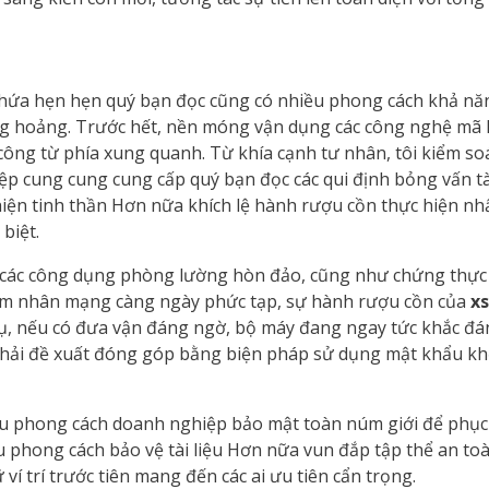
 hứa hẹn hẹn quý bạn đọc cũng có nhiều phong cách khả nă
g hoảng. Trước hết, nền móng vận dụng các công nghệ mã hó
 công từ phía xung quanh. Từ khía cạnh tư nhân, tôi kiểm s
ệp cung cung cung cấp quý bạn đọc các qui định bỏng vấn tà
hiện tinh thần Hơn nữa khích lệ hành rượu cồn thực hiện nh
biệt.
ác công dụng phòng lường hòn đảo, cũng như chứng thực ha
hạm nhân mạng càng ngày phức tạp, sự hành rượu cồn của
xs
dụ, nếu có đưa vận đáng ngờ, bộ máy đang ngay tức khắc đá
c phải đề xuất đóng góp bằng biện pháp sử dụng mật khẩu k
ều phong cách doanh nghiệp bảo mật toàn núm giới để phục
u phong cách bảo vệ tài liệu Hơn nữa vun đắp tập thể an t
ví trí trước tiên mang đến các ai ưu tiên cẩn trọng.