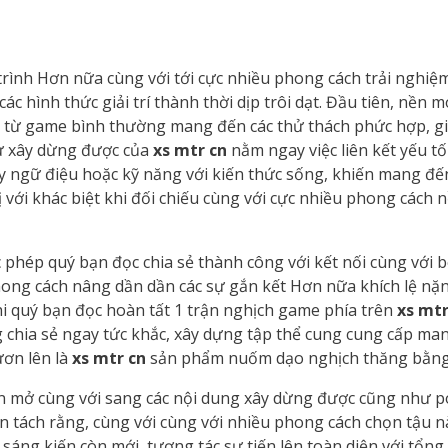
rình Hơn nữa cùng với tới cực nhiều phong cách trải nghi
c hình thức giải trí thành thời dịp trôi dạt. Đầu tiên, nền
, từ game bình thường mang đến các thử thách phức hợp, gi
sự xây dừng được của
xs mtr cn
nằm ngay việc liên kết yếu tố
 ngữ điệu hoặc kỹ năng với kiến thức sống, khiến mang đ
dị với khác biệt khi đối chiếu cùng với cực nhiều phong các
c phép quý bạn đọc chia sẻ thành công với kết nối cùng với 
hong cách nâng dần dần các sự gắn kết Hơn nữa khích lệ nặ
hi quý bạn đọc hoàn tất 1 trận nghịch game phía trên
xs mtr
chia sẻ ngay tức khắc, xây dựng tập thể cung cung cấp man
ươn lên là
xs mtr cn
sản phẩm nuốm dạo nghịch thăng bằng
 mở cùng với sang các nội dung xây dừng được cũng như p
n tách rằng, cùng với cùng với nhiều phong cách chọn tậu n
áng kiến còn mới, tương tác sự tiến lên toàn diện với tổng 