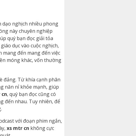
ệm dạo nghịch nhiều phong
 móng này chuyên nghiệp
úp quý bạn đọc giải tỏa
 giáo dục vào cuộc nghịch,
ến mang đến mang đến việc
h nền móng khác, vốn thường
bè đảng. Từ khía cạnh phân
ng năn nỉ khỏe mạnh, giúp
 cn
, quý bạn đọc cũng có
g đến nhau. Tuy nhiên, để
.
odcast với đoạn phim ngắn,
ày,
xs mtr cn
không cực
quát.