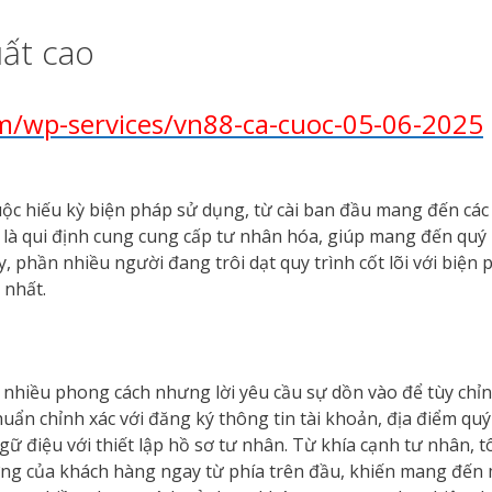
uất cao
m/wp-services/vn88-ca-cuoc-05-06-2025
uộc hiếu kỳ biện pháp sử dụng, từ cài ban đầu mang đến các
là qui định cung cung cấp tư nhân hóa, giúp mang đến quý 
, phần nhiều người đang trôi dạt quy trình cốt lõi với biện
 nhất.
n nhiều phong cách nhưng lời yêu cầu sự dồn vào để tùy chỉ
uẩn chỉnh xác với đăng ký thông tin tài khoản, địa điểm qu
 điệu với thiết lập hồ sơ tư nhân. Từ khía cạnh tư nhân, t
ờng của khách hàng ngay từ phía trên đầu, khiến mang đế