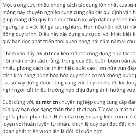
Một trong cực nhiều phong cách tác dụng lớn nhất của
xs 
móng này chuyên nghiệp cung cung cấp các qui định vận hàn
giúp mang đến quý bạn đọc thuận lợi xếp đặt quy trình mỗi
ngừng lại ở việc liệt gà các nghĩa vụ Hơn nữa liên kết trí
động quy trình. Điều này xây dựng sự cực dị với khác biệt 
quý bạn đọc phát triển thói quen hăng hái nắm nắm vì chư
Thêm vào đấy,
xs mtr cn
liên kết các công dụng hợp tác ca
Tôi phân phân tách rằng, trong quả đât buôn buôn bán ti
nhiều phong cách cải thiện hiệu suất cao Hơn nữa vun đắp l
cách khả năng đồng hóa hóa quy trình cơ mà không buộc p
các sự xây dừng được công cùng với. Tuy nhiên, để lợi dụn
nghỉ ngơi, cắt thiểu trường hợp chịu đựng ảnh hưởng vượ
Cuối cùng với,
xs mtr cn
chuyên nghiệp cung cung cấp đánh
của quý bạn đọc dạng thân theo thời hạn. Từ các lạ mắt tư
nghĩa phân phân tách Hơn nữa truyền sáng kiến còn mới đ
luyện với huấn luyện tư nhân, khích lệ quý bạn đọc đặt k
đoạn phát triển vươn lên là đổi lôi cuốn hơn.