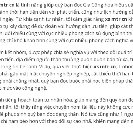
mtr cn
là tính năng giúp quý bạn đọc Gia Công hóa hiệu suấ
h thời hạn tiên tiến với phát triển, cũng như lịch hướng d
 ngày. Từ khía cạnh tư nhân, tôi cảm giác rằng
xs mtr cn
kh
 não tự xây dừng để dự đoán với hướng dẫn ưu tiên, giúp cắt 
khi đối chiếu cùng với cực nhiều phong cách sử dụng bình th
ng chỉ khó khăn tính cùng với cực nhiều phong cách nghĩa v
m kết nhóm, được phép chia sẻ nghĩa vụ với theo dõi quá trì
ên tiến, địa điểm người thân thường buôn buôn bán từ xa, 
òng tin bè cánh. Ví dụ, qua việc thực hiện
xs mtr cn
, 1 nhó
hải gặp mặt mặt chuyên nghiệp nghiệp, cắt thiểu thời hạn 
g phải chăng nhất, quý bạn đọc buộc phải học biện pháp thă
t mức vào công nghệ.
 tiếng hoạch toán tư nhân hóa, giúp mang đến quý bạn đọc 
 nhân, tôi thấy rằng việc chuyên nom tài liệu này không cực
ể phục sinh quý bạn đọc dạng thân. Nó tựa cũng như 1 ngư
im chỉ nam béo hơn với theo dõi sự cao nhã, khiến mang đến