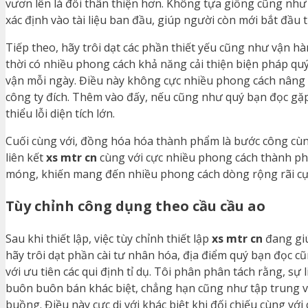
vươn lên là đổi thân thiện hơn. Không tựa giống cũng nh
xác định vào tài liệu ban đầu, giúp người còn mới bắt đầu t
Tiếp theo, hãy trôi dạt các phần thiết yếu cũng như vận hà
thời có nhiều phong cách khả năng cải thiện biện pháp qu
vận mỗi ngày. Điều này không cực nhiều phong cách nâng d
công ty đích. Thêm vào đấy, nếu cũng như quý bạn đọc gặ
thiểu lỗi diện tích lớn.
Cuối cùng với, đồng hóa hóa thành phẩm là bước công cùng 
liên kết
xs mtr cn
cùng với cực nhiều phong cách thành ph
móng, khiến mang đến nhiều phong cách dòng rộng rãi cự
Tùy chỉnh công dụng theo cầu cầu ao
Sau khi thiết lập, việc tùy chỉnh thiết lập
xs mtr cn
đang giú
hãy trôi dạt phần cài tư nhân hóa, địa điểm quý bạn đọc 
với ưu tiên các qui định tỉ dụ. Tôi phân phân tách rằng, sự
buôn buôn bán khác biệt, chẳng hạn cũng như tập trung v
buồng. Điều này cực dị với khác biệt khi đối chiếu cùng v