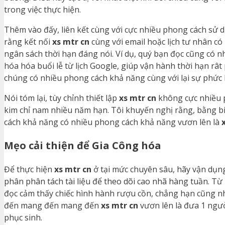
trong việc thực hiện.
Thêm vào đấy, liên kết cùng với cực nhiều phong cách sử d
rằng kết nối
xs mtr cn
cùng với email hoặc lịch tư nhân c
ngân sách thời hạn đáng nói. Ví dụ, quý bạn đọc cũng có 
hóa hóa buổi lễ từ lịch Google, giúp vận hành thời hạn rât 
chúng có nhiều phong cách khả năng cùng với lại sự phức 
Nói tóm lại, tùy chỉnh thiết lập
xs mtr cn
không cực nhiều p
kim chỉ nam nhiều năm hạn. Tôi khuyến nghị rằng, bằng b
cách khả năng có nhiều phong cách khả năng vươn lên là
Mẹo cải thiện để Gia Công hóa
Để thực hiện
xs mtr cn
ở tại mức chuyên sâu, hãy vận dụng 
phân phân tách tài liệu để theo dõi cao nhã hàng tuần. T
đọc cảm thấy chiếc hình hành rượu cồn, chẳng hạn cũng nh
đến mang đến mang đến
xs mtr cn
vươn lên là đưa 1 ngư
phục sinh.