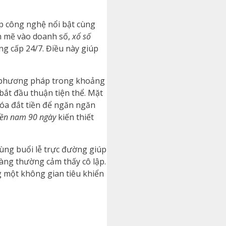
áp công nghệ nổi bật cùng
h mẽ vào doanh số,
xổ số
g cấp 24/7. Điều này giúp
n phương pháp trong khoảng
 bắt đầu thuận tiện thể. Mặt
hóa đắt tiền để ngăn ngăn
iền nam 90 ngày
kiến thiết
cùng buổi lễ trực đường giúp
àng thường cảm thấy cô lập.
 một không gian tiêu khiển