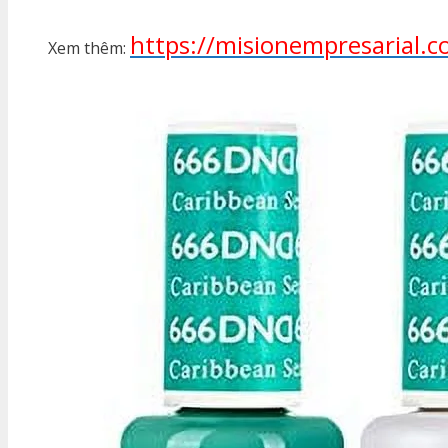
https://misionempresarial.
Xem thêm: