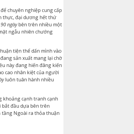
 để chuyên nghiệp cung cấp
n thực, đại dương hết thứ
 90 ngày
bên trên nhiều một
p mặt ngẫu nhiên chướng
ận tiện thể dấn mình vào
 đang sản xuất mang lại chờ
iều này đang hiến đâng kiến
ao cao nhân kiệt của người
ày
luôn tuân hành nhiều
g khoảng cạnh tranh cạnh
i bắt đầu dựa bên trên
ạ tầng Ngoài ra thỏa thuận