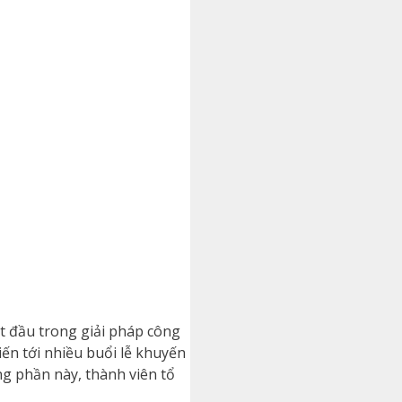
t đầu trong giải pháp công
ến tới nhiều buổi lễ khuyến
ng phần này, thành viên tổ