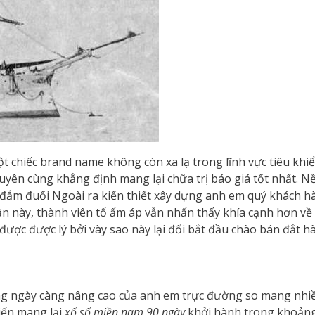
 chiếc brand name không còn xa lạ trong lĩnh vực tiêu khi
uyên cùng khẳng định mang lại chữa trị báo giá tốt nhất. 
đắm đuối Ngoài ra kiến thiết xây dựng anh em quý khách hà
ần này, thành viên tổ ấm áp vẫn nhấn thấy khía cạnh hơn v
được được lý bởi vày sao này lại đổi bắt đầu chào bán đắt hà
ng ngày càng nâng cao của anh em trực đường so mang nhiề
iến mang lại
xổ số miền nam 90 ngày
khởi hành trong khoảng 