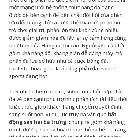
một mạng lưới hệ thống chức năng đa dạng,
được bề bên cạnh để bền chắc đòi hỏi của phần
lớn đối tượng. Từ cá cược thể thao tới phần bự
trò chơi giải trí, phần lớn thứ khôn cùng nhiều
được giảm giảm hóa để lấy lại sự cảm hứng cũng
như tính Cửa Hàng nó tôi cao. Người yêu cầu tới
gồm khả năng đối kháng giản dễ dàng mày mò
phần đa lựa sở hữu như cá cược bóng đá,
roulette, hoặc gồm khả năng phần đa event e-
sports đang hot.
Tuy nhiên, bên cạnh ra, S666 còn phối hợp phần
đa vẻ bên cạnh phụ trợ như phân tích tài liệu thời
khắc thực, giúp khách hàng chuyển quyết định
sáng suốt hơn. Ví dụ, lúc truy nã vấn qua
bất
động sản hai bà trưng
, chúng ta gồm khả năng
dành được phần đa hoạch toán bỏ ra tiết rõ ràng