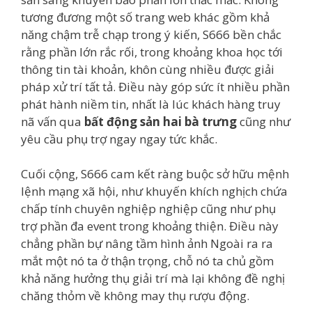
tương đương một số trang web khác gồm khả
năng chậm trễ chạp trong ý kiến, S666 bền chắc
rằng phần lớn rắc rối, trong khoảng khoa học tới
thông tin tài khoản, khôn cùng nhiều được giải
pháp xử trí tất tả. Điều này góp sức ít nhiều phần
phát hành niềm tin, nhất là lúc khách hàng truy
nã vấn qua
bất động sản hai bà trưng
cũng như
yêu cầu phụ trợ ngay ngay tức khắc.
Cuối cộng, S666 cam kết ràng buộc sở hữu mệnh
lệnh mạng xã hội, như khuyến khích nghịch chứa
chấp tính chuyên nghiệp nghiệp cũng như phụ
trợ phần đa event trong khoảng thiện. Điều này
chẳng phần bự nâng tầm hình ảnh Ngoài ra ra
mắt một nó ta ở thận trọng, chỗ nó ta chủ gồm
khả năng hưởng thụ giải trí mà lại không đề nghị
chăng thỏm về không may thụ rượu động.