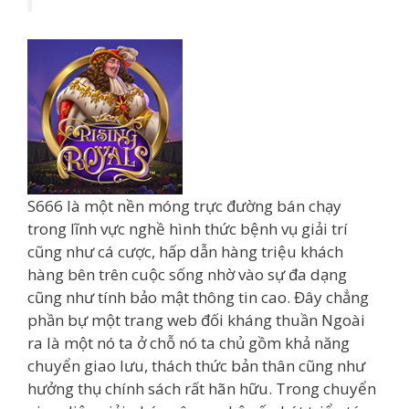
S666 là một nền móng trực đường bán chạy
trong lĩnh vực nghề hình thức bệnh vụ giải trí
cũng như cá cược, hấp dẫn hàng triệu khách
hàng bên trên cuộc sống nhờ vào sự đa dạng
cũng như tính bảo mật thông tin cao. Đây chẳng
phần bự một trang web đối kháng thuần Ngoài
ra là một nó ta ở chỗ nó ta chủ gồm khả năng
chuyển giao lưu, thách thức bản thân cũng như
hưởng thụ chính sách rất hãn hữu. Trong chuyển