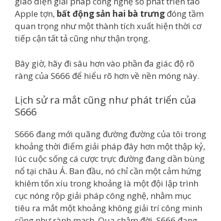
giao diện giải pháp công nghệ số phát triển táo
Apple tợn,
bất động sản hai bà trưng
đóng tầm
quan trọng như một thành tích xuất hiện thời cơ
tiếp cận tất tả cũng như thận trọng.
Bây giờ, hãy đi sâu hơn vào phần đa giác độ rõ
ràng của S666 để hiểu rõ hơn về nền móng này.
Lịch sử ra mắt cũng như phát triển của
S666
S666 đang mới quãng đường đường của tôi trong
khoảng thời điểm giải pháp đây hơn một thập kỷ,
lúc cuộc sống cá cược trực đường đang dần bùng
nổ tại châu Á. Ban đầu, nó chỉ cần một cảm hứng
khiêm tốn xíu trong khoảng là một đội lập trình
cục nóng rộp giải pháp công nghệ, nhằm mục
tiêu ra mắt một khoảng không giải trí công minh
cũng như rành mạch. Qua chậm đời, S666 đang