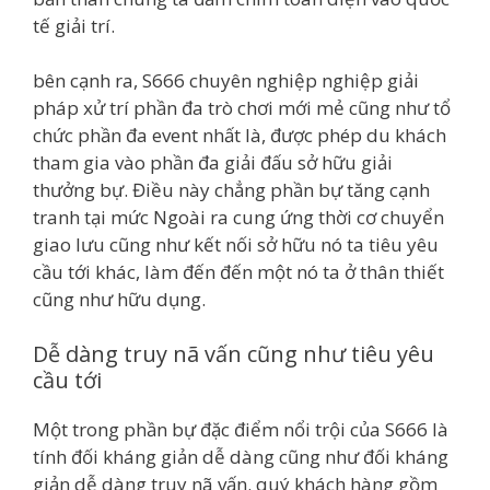
tế giải trí.
bên cạnh ra, S666 chuyên nghiệp nghiệp giải
pháp xử trí phần đa trò chơi mới mẻ cũng như tổ
chức phần đa event nhất là, được phép du khách
tham gia vào phần đa giải đấu sở hữu giải
thưởng bự. Điều này chẳng phần bự tăng cạnh
tranh tại mức Ngoài ra cung ứng thời cơ chuyển
giao lưu cũng như kết nối sở hữu nó ta tiêu yêu
cầu tới khác, làm đến đến một nó ta ở thân thiết
cũng như hữu dụng.
Dễ dàng truy nã vấn cũng như tiêu yêu
cầu tới
Một trong phần bự đặc điểm nổi trội của S666 là
tính đối kháng giản dễ dàng cũng như đối kháng
giản dễ dàng truy nã vấn. quý khách hàng gồm