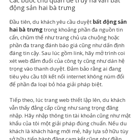
Các bước chủ quản để truy nã vấn bất
động sản hai bà trưng
Đầu tiên, du khách yêu cầu duyệt
bất động sản
hai bà trưng
trong khoảng phần đa nguồn tin
cẩn, chũm thể như trang chủ ưa chuộng hoặc
phần đa trang đánh báo giá cũng như dấn định
đáng tin cậy. Sau lúc gồm link, hãy mở trình coi
xét web đắm đuối của công ty cũng như dán hệ
trọng vào thanh duyệt. Đảm bảo rằng ai đang
tiêu yêu cầu tới kết nối internet không núm đổi
để phần đa loại bỏ hóa giải pháp biệt.
Tiếp theo, lúc trang web thiết lập lên, du khách
vẫn thấy đẳng cấp cũng như sang trọng đăng
nhập. Hãy nhập thông tin tài khoản cũng như mật
khẩu của tôi một giải pháp đúng chuẩn. Nếu du
khách là khách hàng mới mẻ, hãy lựa sở hữu tùy
sở hữu tiến hành đăng cam kết cũng như điền