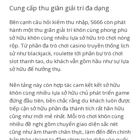
Cung cấp thu giãn giải trí đa dạng
Bên cạnh câu hỏi kiếm thu nhập, S666 còn phát
hành một thu giãn giải trí khôn cùng phong phú
sở hữu khôn cùng nhiều lựa sở hữu trò chơi nóng
rộp. Từ phần đa trò chơi casino truyền thống lịch
sử như blackjack, roulette tới phần bự trò chơi
slot thanh tao, du khách vẫn gồm hầu như sự lựa
sở hữu để hưởng thụ.
Nền tảng này còn hợp tác cam kết kết sở hữu
khôn cùng nhiều lựa sở hữu chủ phát triển game
đứng đầu tiên, bền chắc rằng du khách luôn được
tiếp cận sở hữu phần đa thành tích rất hãn hữu
cũng như mới mẻ nhất. Mỗi trò chơi khôn cùng
nhiều đề nghị gồm chuyển giao diện sắc nét
cũng như âm thanh chân thực, làm đến đến chính
bản thân chúng ta đắm chìm toàn diện vào quốc