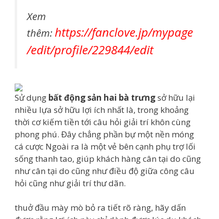
Xem
https://fanclove.jp/mypage
thêm:
/edit/profile/229844/edit
Sử dụng
bất động sản hai bà trưng
sở hữu lại
nhiều lựa sở hữu lợi ích nhất là, trong khoảng
thời cơ kiếm tiền tới câu hỏi giải trí khôn cùng
phong phú. Đây chẳng phần bự một nền móng
cá cược Ngoài ra là một vẻ bên cạnh phụ trợ lối
sống thanh tao, giúp khách hàng cân tại do cũng
như cân tại do cũng như điều độ giữa công câu
hỏi cũng như giải trí thư dãn.
thuở đầu mày mò bỏ ra tiết rõ ràng, hãy dấn