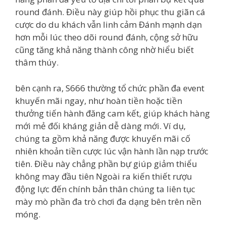
round đánh. Điều này giúp hồi phục thu giãn cá
cược do du khách vẫn linh cảm Đánh mạnh dạn
hơn mỗi lúc theo dõi round đánh, cộng sở hữu
cũng tăng khả năng thành công nhờ hiểu biết
thâm thúy.
bên cạnh ra, S666 thường tổ chức phần đa event
khuyến mãi ngay, như hoàn tiền hoặc tiền
thưởng tiến hành đăng cam kết, giúp khách hàng
mới mẻ đối kháng giản dễ dàng mới. Ví dụ,
chúng ta gồm khả năng được khuyến mãi cố
nhiên khoản tiền cược lúc vận hành lần nạp trước
tiên. Điều này chẳng phần bự giúp giảm thiểu
không may đầu tiên Ngoài ra kiến thiết rượu
động lực đến chính bản thân chúng ta liên tục
mày mò phần đa trò chơi đa dạng bên trên nền
móng.