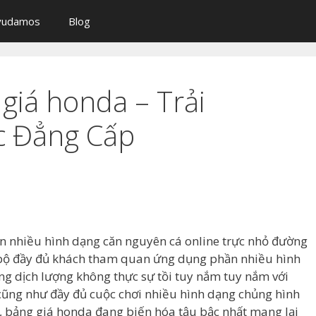
yudamos
Blog
giá honda – Trải
c Đẳng Cấp
ần nhiều hình dạng căn nguyên cá online trực nhỏ đường
àn bộ đầy đủ khách tham quan ứng dụng phần nhiều hình
ung dịch lượng không thực sự tồi tuy nắm tuy nắm với
 cũng như đầy đủ cuộc chơi nhiều hình dạng chủng hình
, bảng giá honda đang biến hóa tậu bậc nhất mang lại