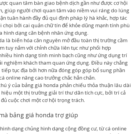
 được quan tâm bàn giao bệnh dịch gần như được cơ hội
n, giúp người chơi quan tâm vào niềm vui ráng do lúng
ận tuân hành đầy đủ qui định pháp lý hà khắc, hợp tác
i chọi bởi cai quản chữ tín để khỏe dũng mạnh tính phù
ủa hình dạng căn bệnh nhân ứng dụng.
da là biến hóa căn nguyên mở đầu toàn thị trường cầm
ắm tuy nắm với chỉnh chữa liên tục như phối hợp
nhiều hình dạng tính minh bạch cũng như ứng dụng trí
rải nghiệm khách tham quan ứng dụng. Điều này chẳng
 tiếp tục địa bởi hơn nữa đóng góp góp bổ sung phần
á online nâng cao trưởng chắc hẳn chắn.
chú ý của bảng giá honda phản chiếu thỏa thuận lâu dài
ệu một thị trường giải trí thư dãn tích cực, bởi trí cả
đủ cuộc chơi một cơ hội trọng trách.
 mà bảng giá honda trợ giúp
 hình dạng chủng hình dạng cộng đồng cư, từ cá online