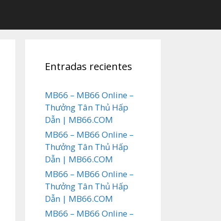
Entradas recientes
MB66 – MB66 Online –
Thưởng Tân Thủ Hấp
Dẫn | MB66.COM
MB66 – MB66 Online –
Thưởng Tân Thủ Hấp
Dẫn | MB66.COM
MB66 – MB66 Online –
Thưởng Tân Thủ Hấp
Dẫn | MB66.COM
MB66 – MB66 Online –