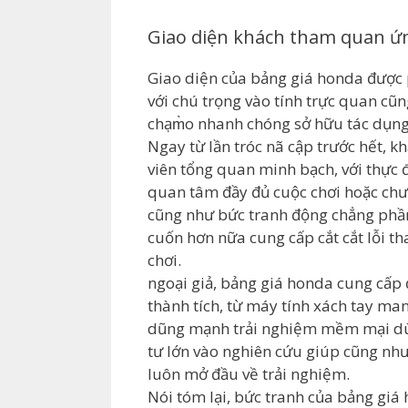
Giao diện khách tham quan ứ
Giao diện của bảng giá honda được 
với chú trọng vào tính trực quan c
chạm̀o nhanh chóng sở hữu tác dụn
Ngay từ lần tróc nã cập trước hết, 
viên tổng quan minh bạch, với thực 
quan tâm đầy đủ cuộc chơi hoặc chươ
cũng như bức tranh động chẳng phần
cuốn hơn nữa cung cấp cắt cắt lỗi t
chơi.
ngoại giả, bảng giá honda cung cấp 
thành tích, từ máy tính xách tay ma
dũng mạnh trải nghiệm mềm mại dù ở
tư lớn vào nghiên cứu giúp cũng nh
luôn mở đầu về trải nghiệm.
Nói tóm lại, bức tranh của bảng gi