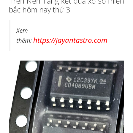
Trên Nền Tảng kết quả xổ số miền
bắc hôm nay thứ 3
Xem
https://jayantastro.com
thêm: