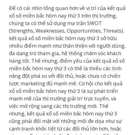
Để có cái nhìn tổng quan hơn về vị trí của kết quả
xổ số miền bắc hôm nay thứ 3 trên thị trường,
chúng ta có thể sử dụng ma trận SWOT
(Strengths, Weaknesses, Opportunities, Threats).
kết quả xổ số miền bắc hôm nay thứ 3 sở hữu
nhiều điểm mạnh như thân thiện với người dùng,
đa dạng trò tham gia, hệ thống chăm sóc khách
hàng tốt. Thế nhưng, điểm yếu của kết quả xổ số
miền bắc hôm nay thứ 3 có thể là thiếu các tính
năng đột phá so với đối thủ, hoặc chưa có chiến
lược marketing đủ mạnh mẽ. Cơ hội cho kết quả
xổ số miền bắc hôm nay thứ 3 là sự phát triển
mạnh mẽ của thị trường giải trí trực tuyến, và
việc mở rộng sang các thị trường mới. Thế
nhưng, kết quả xổ số miền bắc hôm nay thứ 3
cũng phải đối mặt với những mối đe dọa như sự
cạnh tranh khốc liệt từ các đối thủ lớn hơn, hoặc