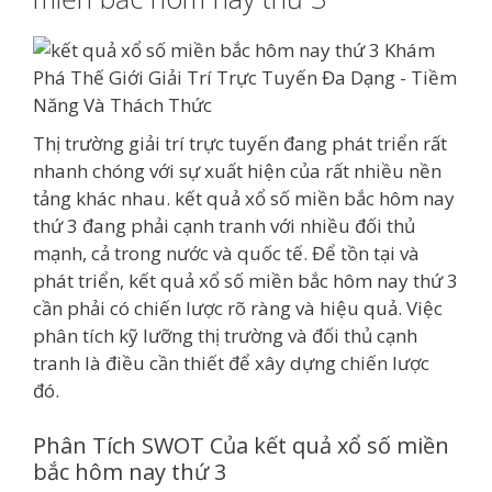
Thị trường giải trí trực tuyến đang phát triển rất
nhanh chóng với sự xuất hiện của rất nhiều nền
tảng khác nhau. kết quả xổ số miền bắc hôm nay
thứ 3 đang phải cạnh tranh với nhiều đối thủ
mạnh, cả trong nước và quốc tế. Để tồn tại và
phát triển, kết quả xổ số miền bắc hôm nay thứ 3
cần phải có chiến lược rõ ràng và hiệu quả. Việc
phân tích kỹ lưỡng thị trường và đối thủ cạnh
tranh là điều cần thiết để xây dựng chiến lược
đó.
Phân Tích SWOT Của kết quả xổ số miền
bắc hôm nay thứ 3