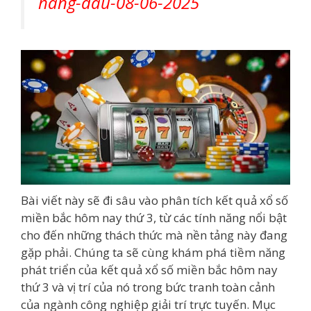
hang-dau-08-06-2025
Bài viết này sẽ đi sâu vào phân tích kết quả xổ số
miền bắc hôm nay thứ 3, từ các tính năng nổi bật
cho đến những thách thức mà nền tảng này đang
gặp phải. Chúng ta sẽ cùng khám phá tiềm năng
phát triển của kết quả xổ số miền bắc hôm nay
thứ 3 và vị trí của nó trong bức tranh toàn cảnh
của ngành công nghiệp giải trí trực tuyến. Mục