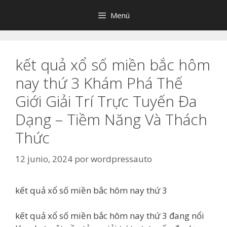
Saltar
Menú
al
contenido
kết quả xổ số miền bắc hôm
nay thứ 3 Khám Phá Thế
Giới Giải Trí Trực Tuyến Đa
Dạng – Tiềm Năng Và Thách
Thức
12 junio, 2024
por
wordpressauto
kết quả xổ số miền bắc hôm nay thứ 3
kết quả xổ số miền bắc hôm nay thứ 3 đang nổi