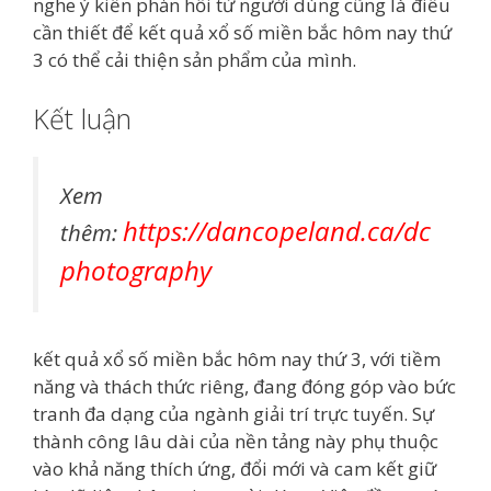
nghe ý kiến phản hồi từ người dùng cũng là điều
cần thiết để kết quả xổ số miền bắc hôm nay thứ
3 có thể cải thiện sản phẩm của mình.
Kết luận
Xem
https://dancopeland.ca/dc
thêm:
photography
kết quả xổ số miền bắc hôm nay thứ 3, với tiềm
năng và thách thức riêng, đang đóng góp vào bức
tranh đa dạng của ngành giải trí trực tuyến. Sự
thành công lâu dài của nền tảng này phụ thuộc
vào khả năng thích ứng, đổi mới và cam kết giữ