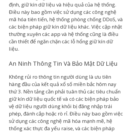
định, giữ kín dữ liệu và hiệu quả của hệ thống.
Điều này bao gồm việc sử dụng các công nghệ
mã hóa tiên tiến, hệ thống phòng chống DDoS, và
các biện pháp giữ kín dữ liệu khác. Việc cập nhật
thường xuyên các app và hệ thống cũng là điều
cần thiết để ngăn chặn các lỗ hổng giữ kín dữ
liệu.
An Ninh Thông Tin Và Bảo Mật Dữ Liệu
Không rủi ro thông tin người dùng là ưu tiên
hàng đầu của kết quả xổ số miền bắc hôm nay
thứ 3. Nền tảng cần phải tuân thủ các tiêu chuẩn
giữ kín dữ liệu quốc tế và có các biện pháp bảo
vệ dữ liệu người dùng khỏi bị đăng nhập trái
phép, đánh cắp hoặc rò rỉ. Điều này bao gồm việc
sử dụng các công nghệ mã hóa mạnh mẽ, hệ
thống xác thực đa yếu raise, và các biện pháp