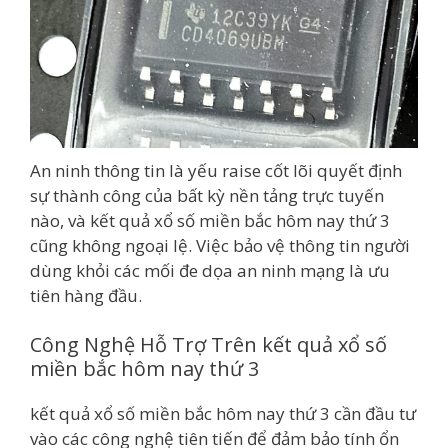
An ninh thông tin là yếu raise cốt lõi quyết định
sự thành công của bất kỳ nền tảng trực tuyến
nào, và kết quả xổ số miền bắc hôm nay thứ 3
cũng không ngoại lệ. Việc bảo vệ thông tin người
dùng khỏi các mối đe dọa an ninh mạng là ưu
tiên hàng đầu.
Công Nghệ Hỗ Trợ Trên kết quả xổ số
miền bắc hôm nay thứ 3
kết quả xổ số miền bắc hôm nay thứ 3 cần đầu tư
vào các công nghệ tiên tiến để đảm bảo tính ổn