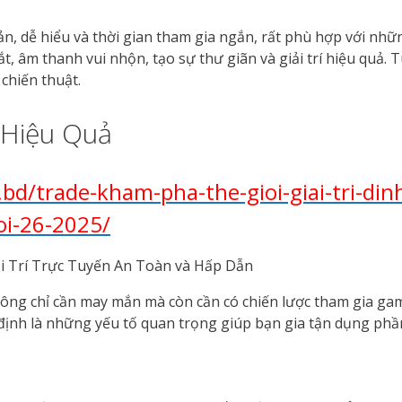
n, dễ hiểu và thời gian tham gia ngắn, rất phù hợp với n
, âm thanh vui nhộn, tạo sự thư giãn và giải trí hiệu quả. T
chiến thuật.
 Hiệu Quả
bd/trade-kham-pha-the-gioi-giai-tri-dinh
oi-26-2025/
hông chỉ cần may mắn mà còn cần có chiến lược tham gia game
 định là những yếu tố quan trọng giúp bạn gia tận dụng phầ