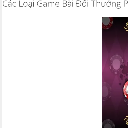
Các Loại Game Bài Đổi Thưởng 