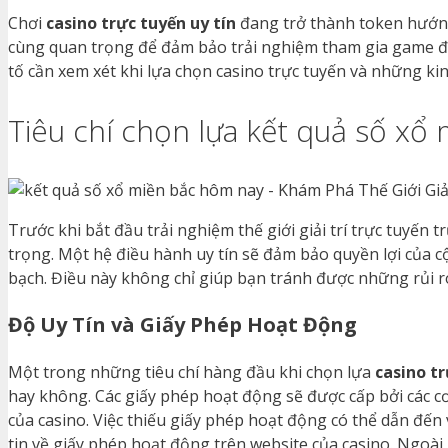
Chơi
casino trực tuyến uy tín
đang trở thành token hướng 
cùng quan trọng để đảm bảo trải nghiệm tham gia game đảm
tố cần xem xét khi lựa chọn casino trực tuyến và những k
Tiêu chí chọn lựa kết quả số xổ
Trước khi bắt đầu trải nghiệm thế giới giải trí trực tuyến 
trọng. Một hệ điều hành uy tín sẽ đảm bảo quyền lợi của
bạch. Điều này không chỉ giúp bạn tránh được những rủi 
Độ Uy Tín và Giấy Phép Hoạt Động
Một trong những tiêu chí hàng đầu khi chọn lựa
casino tr
hay không. Các giấy phép hoạt động sẽ được cấp bởi các c
của casino. Việc thiếu giấy phép hoạt động có thể dẫn đế
tin về giấy phép hoạt động trên website của casino. Ngoà