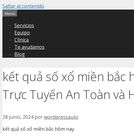
Saltar al contenido
Menú
Servicios
Equipo
Clínica
Te ayudamos
Blog
kết quả số xổ miền bắc 
Trực Tuyến An Toàn và 
28 junio, 2024
por
wordpressauto
kết quả số xổ miền bắc hôm nay