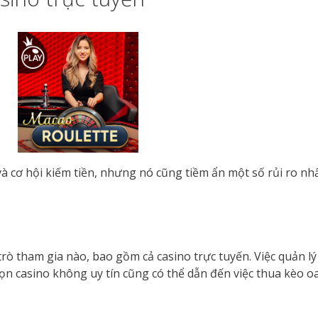
và cơ hội kiếm tiền, nhưng nó cũng tiềm ẩn một số rủi ro n
trò tham gia nào, bao gồm cả casino trực tuyến. Việc quản l
họn casino không uy tín cũng có thể dẫn đến việc thua kèo o