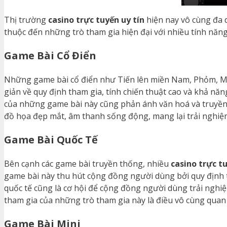
Thị trường
casino trực tuyến uy tín
hiện nay vô cùng đa 
thuộc đến những trò tham gia hiện đại với nhiều tính năng
Game Bài Cổ Điển
Những game bài cổ điển như Tiến lên miền Nam, Phỏm, Mậu
giản về quy định tham gia, tính chiến thuật cao và khả nă
của những game bài này cũng phản ánh văn hoá và truyền 
đồ họa đẹp mắt, âm thanh sống động, mang lại trải nghiệ
Game Bài Quốc Tế
Bên cạnh các game bài truyền thống, nhiều
casino trực tu
game bài này thu hút cộng đồng người dùng bởi quy định th
quốc tế cũng là cơ hội để cộng đồng người dùng trải nghiệ
tham gia của những trò tham gia này là điều vô cùng quan 
Game Bài Mini