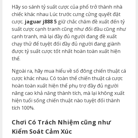
Hãy so sánh tỷ suất cược của phổ trở thành nhà
chiếc khác nhau Lúc trước cưng cửng quyết đặt
cược.
jaguar j888 5
giữ chắc chăm đề xuất đến tỷ
suất cược cạnh tranh cũng như đối đầu cũng như
cạnh tranh, mà lại đầy đủ người đang đề xuất
chạy thử để tuyệt đối đầy đủ người đang giành
được tỷ suất cược tốt nhất hoàn toàn xuất hiện
thể.
Ngoài ra, hãy mua hiểu về số đông chiến thuật cá
cược khác nhau. Có toàn thể chiến thuật cá cược
hoàn toàn xuất hiện thể phụ trợ đầy đủ người
nâng cao khả năng thành tích, mà lại không xuất
hiện tuổi sống chiến thuật nào tuyệt đối thành
tích 100%.
Chơi Có Trách Nhiệm cũng như
Kiểm Soát Cảm Xúc