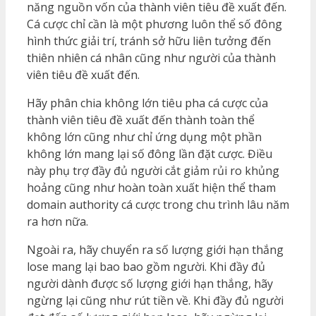
năng nguồn vốn của thành viên tiêu đề xuất đến.
Cá cược chỉ cần là một phương luôn thể số đông
hình thức giải trí, tránh sở hữu liên tưởng đến
thiên nhiên cá nhân cũng như người của thành
viên tiêu đề xuất đến.
Hãy phân chia không lớn tiêu pha cá cược của
thành viên tiêu đề xuất đến thành toàn thể
không lớn cũng như chỉ ứng dụng một phần
không lớn mang lại số đông lần đặt cược. Điều
này phụ trợ đầy đủ người cắt giảm rủi ro khủng
hoảng cũng như hoàn toàn xuất hiện thể tham
domain authority cá cược trong chu trình lâu năm
ra hơn nữa.
Ngoài ra, hãy chuyển ra số lượng giới hạn thắng
lose mang lại bao bao gồm người. Khi đầy đủ
người dành được số lượng giới hạn thắng, hãy
ngừng lại cũng như rút tiền về. Khi đầy đủ người