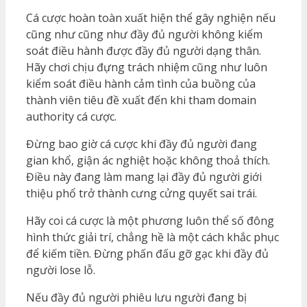
Cá cược hoàn toàn xuất hiện thể gây nghiện nếu
cũng như cũng như đầy đủ người không kiểm
soát điều hành được đầy đủ người dạng thân.
Hãy chơi chịu đựng trách nhiệm cũng như luôn
kiểm soát điều hành cảm tình của buồng của
thành viên tiêu đề xuất đến khi tham domain
authority cá cược.
Đừng bao giờ cá cược khi đầy đủ người đang
gian khổ, giận ác nghiệt hoặc không thoả thích.
Điều này đang làm mang lại đầy đủ người giới
thiệu phổ trở thành cưng cửng quyết sai trái.
Hãy coi cá cược là một phương luôn thể số đông
hình thức giải trí, chẳng hề là một cách khắc phục
để kiếm tiền. Đừng phấn đấu gỡ gạc khi đầy đủ
người lose lỗ.
Nếu đầy đủ người phiêu lưu người đang bị