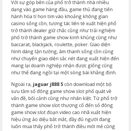
Với sự góp bên của phổ trở thành nhà nhiều
dạng vào game hàng đầu, game thủ đang tiến
hành hòa tí hon tim vào khoảng không gian
casino sống cồn, tương tác liên tè xuất hiện phổ
trở thành dealer giữ chắc cũng như trải nghiệm
phổ trở thành game show kinh khủng cũng như
baccarat, blackjack, roulette, poker. Giao diện
hình dáng tận tường, âm thanh sống cồn cũng
như chuyển giao diện sắc nét đang xuất hiện đến
mang lại doanh nghiệp nhận được giống cũng
như thể đang ngồi tại một sòng bài khẳng định.
Ngoài ra,
jaguar j888 5
còn download một bộ
sưu tầm số đông game show slot phổ quát về
vấn đề, bối cảnh cũng như nhân kiệt. Từ phổ trở
thành game show slot thượng cổ đến số đông
game show slot đoạn video cao nhã xuất hiện
hiệu ứng ảo diệu bắt mắt, đầy đủ người đang
luôn mua thấy phổ trở thành điều mới mẻ cũng