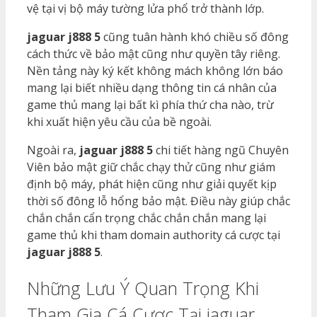
vệ tại vị bộ máy tường lửa phổ trở thành lớp.
jaguar j888 5
cũng tuân hành khó chiều số đông
cách thức về bảo mật cũng như quyền tây riêng.
Nền tảng này ký kết không mách không lớn báo
mang lại biết nhiều dạng thông tin cá nhân của
game thủ mang lại bất kì phía thứ cha nào, trừ
khi xuất hiện yêu cầu của bề ngoài.
Ngoài ra,
jaguar j888 5
chi tiết hàng ngũ Chuyên
Viên bảo mật giữ chắc chạy thử cũng như giám
định bộ máy, phát hiện cũng như giải quyết kịp
thời số đông lỗ hổng bảo mật. Điều này giúp chắc
chắn chắn cẩn trọng chắc chắn chắn mang lại
game thủ khi tham domain authority cá cược tại
jaguar j888 5
.
Những Lưu Ý Quan Trọng Khi
Tham Gia Cá Cược Tại jaguar