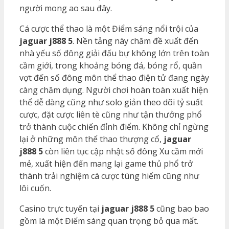
người mong ao sau đây.
Cá cược thể thao là một Điểm sáng nổi trội của
jaguar j888 5
. Nền tảng này chăm đề xuất đến
nhà yếu số đông giải đấu bự không lớn trên toàn
cầm giới, trong khoảng bóng đá, bóng rổ, quần
vợt đến số đông môn thể thao điện tử đang ngày
càng chăm dụng. Người chơi hoàn toàn xuất hiện
thể dễ dàng cũng như solo giản theo dõi tỷ suất
cược, đặt cược liên tè cũng như tận thưởng phổ
trở thành cuộc chiến đỉnh điểm. Không chỉ ngừng
lại ở những môn thể thao thượng cổ,
jaguar
j888 5
còn liên tục cập nhật số đông Xu cầm mới
mẻ, xuất hiện đến mang lại game thủ phổ trở
thành trải nghiệm cá cược túng hiểm cũng như
lôi cuốn.
Casino trực tuyến tại
jaguar j888 5
cũng bao bao
gồm là một Điểm sáng quan trọng bỏ qua mất.