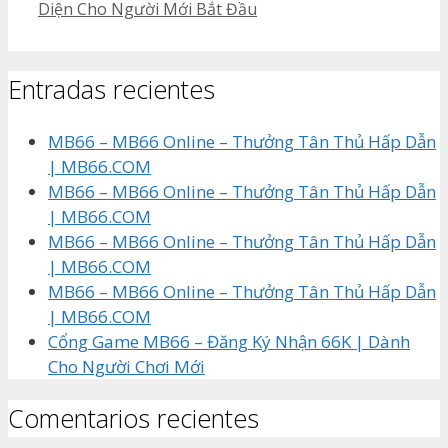
Diện Cho Người Mới Bắt Đầu
Entradas recientes
MB66 – MB66 Online – Thưởng Tân Thủ Hấp Dẫn
| MB66.COM
MB66 – MB66 Online – Thưởng Tân Thủ Hấp Dẫn
| MB66.COM
MB66 – MB66 Online – Thưởng Tân Thủ Hấp Dẫn
| MB66.COM
MB66 – MB66 Online – Thưởng Tân Thủ Hấp Dẫn
| MB66.COM
Cổng Game MB66 – Đăng Ký Nhận 66K | Dành
Cho Người Chơi Mới
Comentarios recientes