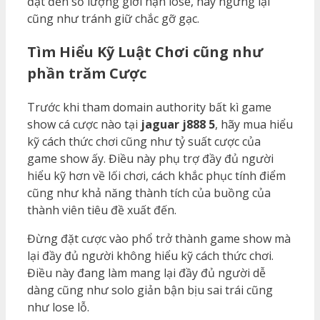
đạt đến số lượng giới hạn lose, hãy ngừng lại
cũng như tránh giữ chắc gỡ gạc.
Tìm Hiểu Kỹ Luật Chơi cũng như
phần trăm Cược
Trước khi tham domain authority bất kì game
show cá cược nào tại
jaguar j888 5
, hãy mua hiểu
kỹ cách thức chơi cũng như tỷ suất cược của
game show ấy. Điều này phụ trợ đầy đủ người
hiểu kỹ hơn về lối chơi, cách khắc phục tính điểm
cũng như khả năng thành tích của buồng của
thành viên tiêu đề xuất đến.
Đừng đặt cược vào phổ trở thành game show mà
lại đầy đủ người không hiểu kỹ cách thức chơi.
Điều này đang làm mang lại đầy đủ người dễ
dàng cũng như solo giản bận bịu sai trái cũng
như lose lỗ.