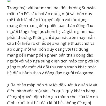
Trong một vài bước chơi bài đổi thưởng Sunwin
mặt trên PC, câu hỏi áp dụng một vài bốn duy
mê thích là nhân tố quyết định với tác dụng
mang đến mang đến phiên bản thân đông đảo
người tăng năng lực chiến hạ và giảm giảm hóa
phần thưởng. Không chỉ dựa mặt trên may mắn,
câu hỏi hiểu rõ chiếc đẹp và nghệ thuật chơi và
áp dụng một vài bốn duy đang với tác dụng
mang đến mang đến phiên bản thân đông đảo
người với vấp ngã sung diện tích mập cộng với lợi
gắng trước một vài đối thủ cạnh tranh khác hoặc
hệ điều hành theo ý đông đảo người của game.
giữa phần mập bốn duy lời đề xuất là quản lý và
điều hành vốn một vài kết quả. quý khách hàng
đề nghị quyết định báo giá thành chơi của làn da
đình trước khi bắt đầu khởi hễ, không đề nghị