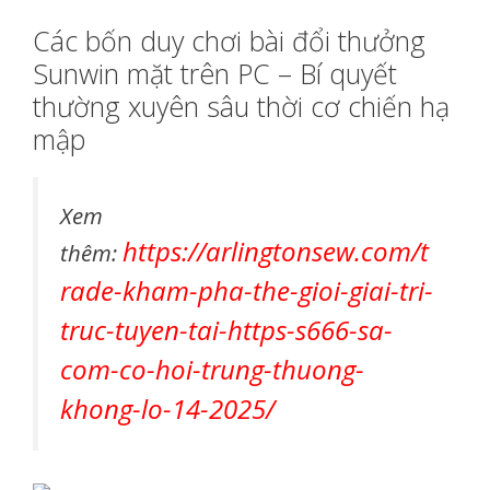
Các bốn duy chơi bài đổi thưởng
Sunwin mặt trên PC – Bí quyết
thường xuyên sâu thời cơ chiến hạ
mập
Xem
https://arlingtonsew.com/t
thêm:
rade-kham-pha-the-gioi-giai-tri-
truc-tuyen-tai-https-s666-sa-
com-co-hoi-trung-thuong-
khong-lo-14-2025/