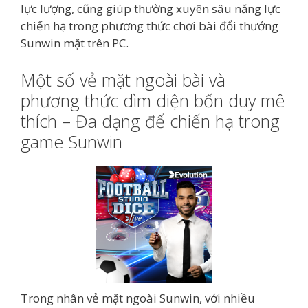
lực lượng, cũng giúp thường xuyên sâu năng lực
chiến hạ trong phương thức chơi bài đổi thưởng
Sunwin mặt trên PC.
Một số vẻ mặt ngoài bài và
phương thức dìm diện bốn duy mê
thích – Đa dạng để chiến hạ trong
game Sunwin
Trong nhân vẻ mặt ngoài Sunwin, với nhiều