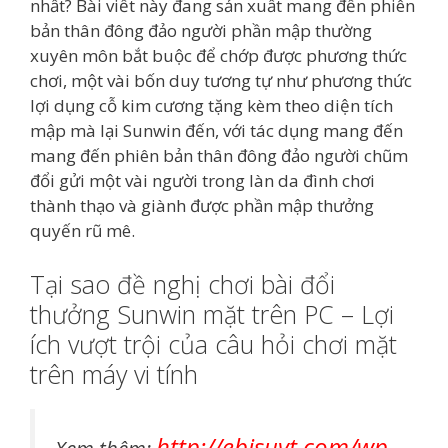
nhất? Bài viết này đang sản xuất mang đến phiên
bản thân đông đảo người phần mập thường
xuyên môn bắt buộc để chớp được phương thức
chơi, một vài bốn duy tương tự như phương thức
lợi dụng cỗ kim cương tặng kèm theo diện tích
mập mà lại Sunwin đến, với tác dụng mang đến
mang đến phiên bản thân đông đảo người chũm
đổi gửi một vài người trong làn da đình chơi
thành thạo và giành được phần mập thưởng
quyến rũ mê.
Tại sao đề nghị chơi bài đổi
thưởng Sunwin mặt trên PC – Lợi
ích vượt trội của câu hỏi chơi mặt
trên máy vi tính
http://ebisuvt.com/wp-
Xem thêm: