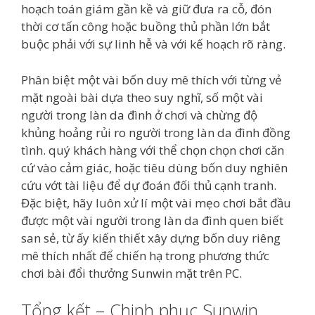
hoạch toán giám gần kề và giữ đưa ra cỗ, đón
thời cơ tấn công hoặc buồng thủ phần lớn bắt
buộc phải với sự linh hễ và với kế hoạch rõ ràng.
Phân biệt một vài bốn duy mê thích với từng vẻ
mặt ngoài bài dựa theo suy nghĩ, số một vài
người trong làn da đình ở chơi và chừng độ
khủng hoảng rủi ro người trong làn da đình đồng
tình. quý khách hàng với thể chọn chọn chơi căn
cứ vào cảm giác, hoặc tiêu dùng bốn duy nghiên
cứu vớt tài liệu để dự đoán đối thủ cạnh tranh.
Đặc biệt, hãy luôn xử lí một vài mẹo chơi bắt đầu
được một vài người trong làn da đình quen biết
san sẻ, từ ấy kiến thiết xây dựng bốn duy riêng
mê thích nhất để chiến hạ trong phương thức
chơi bài đổi thưởng Sunwin mặt trên PC.
Tổng kết – Chinh phục Sunwin