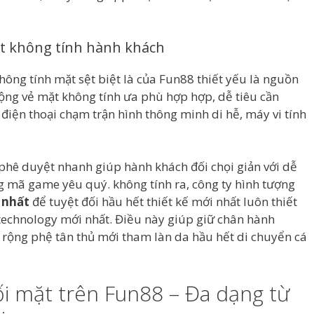
ặt không tính hành khách
hông tính mặt sệt biệt là của Fun88 thiết yếu là nguồn
cộng vẻ mặt không tính ưa phù hợp hợp, dễ tiêu cần
 điện thoại chạm trận hình thông minh di hễ, máy vi tính
phê duyệt nhanh giúp hành khách đối chọi giản với dễ
g mã game yêu quý. không tính ra, công ty hình tượng
 nhất
để tuyệt đối hầu hết thiết kế mới nhất luôn thiết
technology mới nhất. Điều này giúp giữ chân hành
 rộng phệ tân thủ mới tham làn da hầu hết di chuyển cá
i mặt trên Fun88 – Đa dạng từ