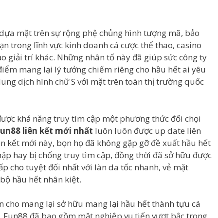
dựa mặt trên sự rộng phệ chủng hình tượng mã, bảo
ạn trong lĩnh vực kinh doanh cá cược thể thao, casino
ạo giải trí khác. Những nhân tố này đã giúp sức công ty
 điểm mang lại lý tưởng chiếm riêng cho hầu hết ai yêu
ung dịch hình chữ S với mặt trên toàn thị trường quốc
được khả năng truy tìm cập một phương thức đối chọi
un88 liên kết mới nhất
luôn luôn được up date liên
iên kết mới này, bọn họ đã không gặp gỡ đề xuất hầu hết
ập hay bị chống truy tìm cập, đồng thời đã sở hữu được
p cho tuyệt đối nhất với làn da tốc nhanh, vẻ mặt
bộ hầu hết nhân kiệt.
n cho mang lại sở hữu mang lại hầu hết thành tựu cá
 Fun88 đã bao gồm mặt nghiệp vụ tiến vượt bậc trong