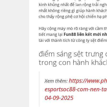
kinh khủng nhất để lan rộng trải ng
nhất không riêng gì giúp hành khác
cho thấy rộng phệ cơ hội chiến hạ p
Hãy cộng mày mò rõ ràng với cầm thể
tiết mang lại
Fun88 liên kết mới n
tài với thành tích từ công ty sệt điểm
điểm sáng sệt trưng 
trong con hành khác
https://www.ph
Xem thêm:
esportsoc88-com-nen-ta
04-09-2025