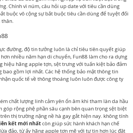
ng. Chính vì núm, câu hỏi up date với tiêu cần dùng
ắt buộc vô cộng sự bắt buộc tiêu cần dùng để tuyệt đối
 thân.
n88
ực đường, độ tin tưởng luôn là chỉ tiêu tiên quyết giúp
 hơn nhiều năm hạn di chuyển, Fun88 làm cho ra dựng
 hiệu hãng apple tợn, sệt trưng với tuấn kiệt bảo đảm
g bao gồm lợi nhất. Các hệ thống bảo mật thông tin
nhận quốc tế về thông thoáng luôn luôn được công ty
kém chất lượng linh cảm yên ổn âm khi tham làn da hầu
n góp rộng phệ phần sâu cạnh bên quan trọng sệt biệt
trên thị trường nặng nề hà gay gắt hiện nay. không tính
iên kết mới nhất
còn giúp sức hành khách hạn chế
ừa đảo, từ ấy hãng apple tợn mẽ với tự tin hơn lúc đặt