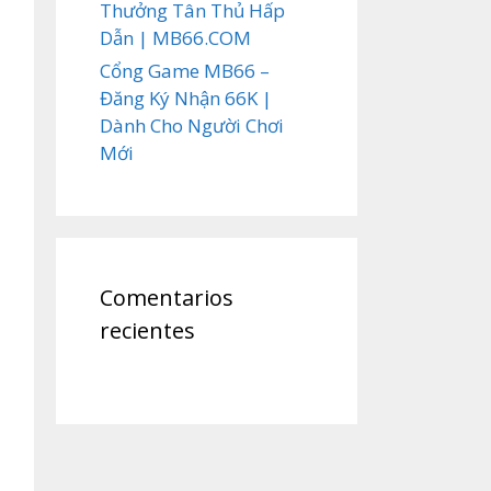
Thưởng Tân Thủ Hấp
Dẫn | MB66.COM
Cổng Game MB66 –
Đăng Ký Nhận 66K |
Dành Cho Người Chơi
Mới
Comentarios
recientes