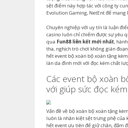
sệt điểm này hợp tác với công ty c
Evolution Gaming, NetEnt để mang l
Chuyên nghiệp với uy tín là luận điể
casino luôn chỉ chiếm được sự yêu q
qua
Fun88 liên kết mới nhất
, hàn
tha, nghịch trò chơi không gián đoạ
hết event bộ xoàn bộ xoàn tặng kèm
làn da đình mới với đọc kém chất lư
Các event bộ xoàn b
với giúp sức đọc kém
Vấn đề về bộ xoàn bộ xoàn tặng kèm
luôn là nhân kiệt sệt trưng phệ của 
hết event ưu tiên để giữ chân, đắm 