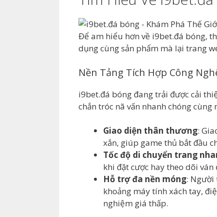
Để am hiểu hơn về i9bet.đá bóng, th
dụng cùng sản phẩm mà lại trang we
Nền Tảng Tích Hợp Công Nghệ
i9bet.đá bóng đang trải được cải th
chắn tróc nã vấn nhanh chóng cùng 
Giao diện thân thương
: Gia
xắn, giúp game thủ bắt đầu c
Tốc độ di chuyển trang nh
khi đặt cược hay theo dõi ván 
Hỗ trợ đa nền móng
: Người
khoảng máy tính xách tay, đi
nghiệm giá thấp.