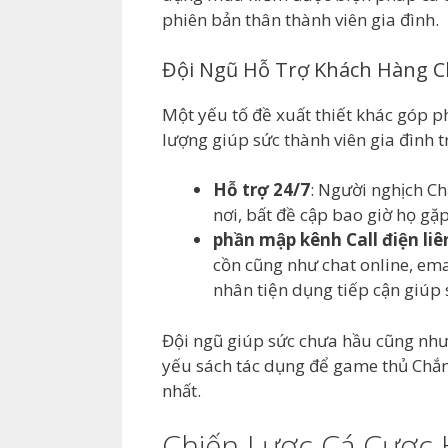
phiên bản thân thành viên gia đình.
Đội Ngũ Hỗ Trợ Khách Hàng 
Một yếu tố đề xuất thiết khác góp ph
lượng giúp sức thành viên gia đình t
Hỗ trợ 24/7
: Người nghịch Ch
nơi, bất đề cập bao giờ họ gặp
phần mập kênh Call điện liê
cồn cũng như chat online, ema
nhân tiện dụng tiếp cận giúp 
Đội ngũ giúp sức chưa hầu cũng như 
yếu sách tác dụng để game thủ Chắn
nhất.
Chiến Lược Cá Cược 