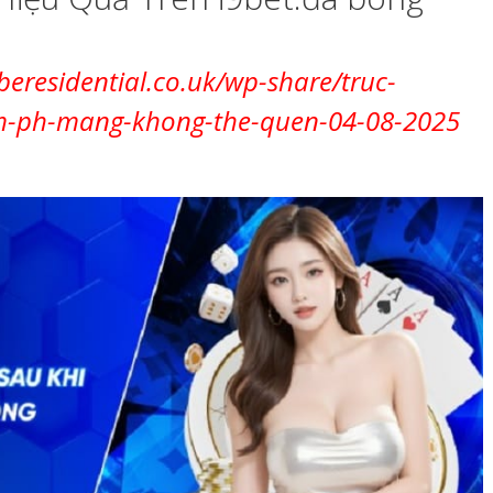
beresidential.co.uk/wp-share/truc-
om-ph-mang-khong-the-quen-04-08-2025