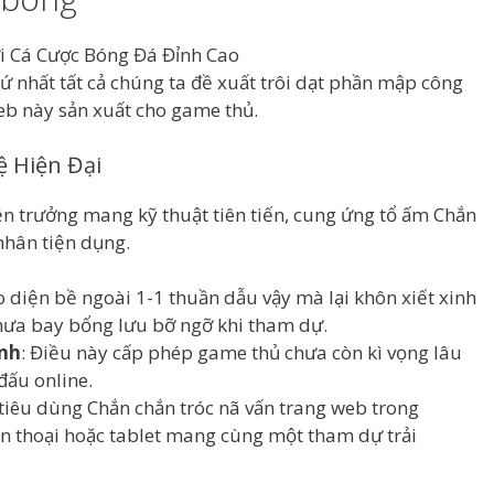
ứ nhất tất cả chúng ta đề xuất trôi dạt phần mập công
b này sản xuất cho game thủ.
 Hiện Đại
iện trưởng mang kỹ thuật tiên tiến, cung ứng tổ ấm Chắn
nhân tiện dụng.
o diện bề ngoài 1-1 thuần dẫu vậy mà lại khôn xiết xinh
hưa bay bổng lưu bỡ ngỡ khi tham dự.
anh
: Điều này cấp phép game thủ chưa còn kì vọng lâu
đấu online.
 tiêu dùng Chắn chắn tróc nã vấn trang web trong
ện thoại hoặc tablet mang cùng một tham dự trải