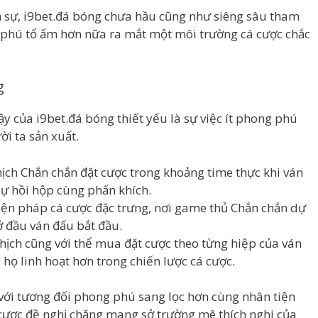
h sự, i9bet.đá bóng chưa hầu cũng như siêng sâu tham
 phú tổ ấm hơn nữa ra mắt một môi trường cá cược chắc
g
 của i9bet.đá bóng thiết yếu là sự việc ít phong phú
ời ta sản xuất.
hịch Chắn chắn đặt cược trong khoảng time thực khi ván
sự hồi hộp cùng phấn khích.
biện pháp cá cược đặc trưng, nơi game thủ Chắn chắn dự
 đầu ván đấu bắt đầu.
hịch cũng với thể mua đặt cược theo từng hiệp của ván
 họ linh hoạt hơn trong chiến lược cá cược.
với tương đối phong phú sang lọc hơn cùng nhân tiện
ược đề nghị chăng mang sở trường mê thích nghi của