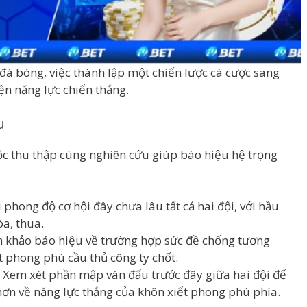
.đá bóng, việc thành lập một chiến lược cá cược sang
iện năng lực chiến thắng.
u
ộc thu thập cùng nghiên cứu giúp báo hiệu hệ trọng
i phong độ cơ hội đây chưa lâu tất cả hai đội, với hầu
a, thua.
 khảo báo hiệu về trường hợp sức đề chống tương
 phong phú cầu thủ công ty chốt.
: Xem xét phần mập ván đấu trước đây giữa hai đội để
hơn về năng lực thắng của khôn xiết phong phú phía.