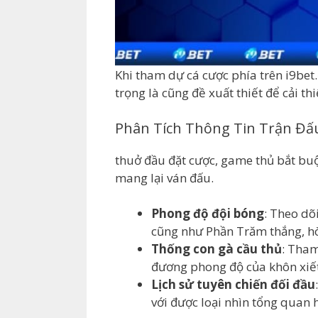
Khi tham dự cá cược phía trên i9bet
trọng là cũng đề xuất thiết để cải th
Phân Tích Thông Tin Trận Đấ
thuở đầu đặt cược, game thủ bắt bu
mang lại ván đấu.
Phong độ đội bóng
: Theo dõ
cũng như Phần Trăm thắng, hò
Thống con gà cầu thủ
: Tham
đương phong độ của khôn xiết
Lịch sử tuyên chiến đối đầu
với được loại nhìn tổng quan 