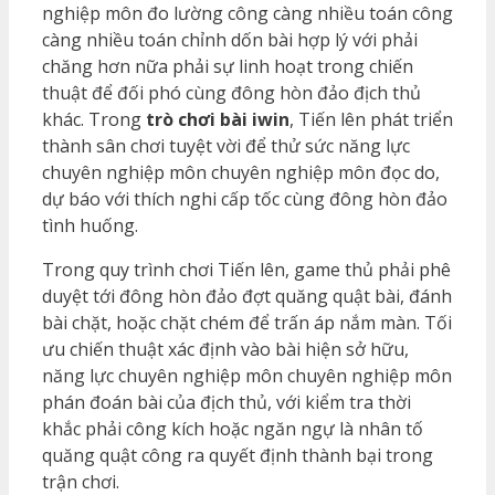
nghiệp môn đo lường công càng nhiều toán công
càng nhiều toán chỉnh dốn bài hợp lý với phải
chăng hơn nữa phải sự linh hoạt trong chiến
thuật để đối phó cùng đông hòn đảo địch thủ
khác. Trong
trò chơi bài iwin
, Tiến lên phát triển
thành sân chơi tuyệt vời để thử sức năng lực
chuyên nghiệp môn chuyên nghiệp môn đọc do,
dự báo với thích nghi cấp tốc cùng đông hòn đảo
tình huống.
Trong quy trình chơi Tiến lên, game thủ phải phê
duyệt tới đông hòn đảo đợt quăng quật bài, đánh
bài chặt, hoặc chặt chém để trấn áp nắm màn. Tối
ưu chiến thuật xác định vào bài hiện sở hữu,
năng lực chuyên nghiệp môn chuyên nghiệp môn
phán đoán bài của địch thủ, với kiểm tra thời
khắc phải công kích hoặc ngăn ngự là nhân tố
quăng quật công ra quyết định thành bại trong
trận chơi.