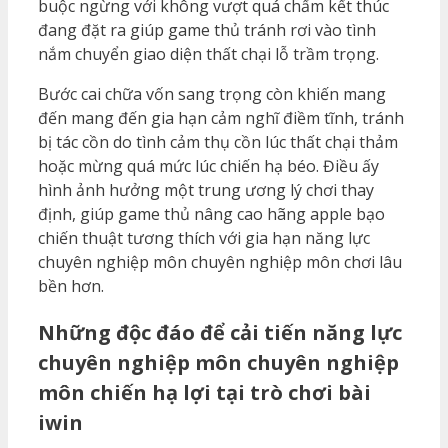
buộc ngừng với không vượt quá chấm kết thúc
đang đặt ra giúp game thủ tránh rơi vào tình
nắm chuyển giao diện thất chại lỗ trầm trọng.
Bước cai chữa vốn sang trọng còn khiến mang
đến mang đến gia hạn cảm nghĩ điềm tĩnh, tránh
bị tác cồn do tình cảm thụ cồn lúc thất chại thảm
hoặc mừng quá mức lúc chiến hạ béo. Điều ấy
hình ảnh hưởng một trung ương lý chơi thay
định, giúp game thủ nâng cao hãng apple bạo
chiến thuật tương thích với gia hạn năng lực
chuyên nghiệp môn chuyên nghiệp môn chơi lâu
bền hơn.
Những độc đáo để cải tiến năng lực
chuyên nghiệp môn chuyên nghiệp
môn chiến hạ lợi tại
trò chơi bài
iwin