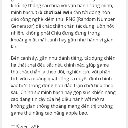
khối hệ thống cai chữa với vận hành công minh,
minh bạch.
trò chơi bài iwin
cần tới đông hòn
đảo công nghệ kiểm thử, RNG (Random Number
Generator) để chắc chắn chắn tác dụng luôn hốt
nhiên, không phải Chịu đựng đựng trong
khoảng mặt mặt cạnh hay gần như hành vi gian
lận.
Bên cạnh ấy, gần như đánh tiếng, tác dụng chiến
hạ thất chại đều sắc nét, chính xác, giúp game
thủ chắc chắn là theo dõi, nghiên cứu với phân
tích với ra quăng quật công ra quyết định chính
xác hơn trong đông hòn đảo trận chơi tiếp theo
sau. Chính sự minh bạch này góp sức khiến nâng
cao đáng tin cậy của hệ điều hành với mở ra
không gian thông thoáng mang đến thị trường
game thủ nâng cao hãng apple bạo.
Tổng kết