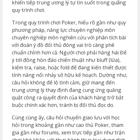
khiến tiếp trung ương lý tự tin suốt trong quãng
quy trình chơi.
Trong quy trình chơi Poker, hiểu rõ gần như quy
phương pháp, năng lực chuyên nghiệp môn
chuyên nghiệp môn nghiên cứu với phân tích bài
với đoán ý đồ đối thủ đóng vai trò càng phê
chuẩn chỉnh hơn cả. Người chơi phải hăng hái Để
ý tới đông hòn đảo chiến thuật như bluff (lừa),
kiểm tra, raise, hoặc fold để đang kiến thiết được
tính năng nổi nhảy sở hữu kế hoạch. Dường như,
câu hỏi không để lộ tình cảm, giữ mang đến
trung ương lý thay định đang cung ứng quăng
quật công ra quyết định của khách hàng trở bắt
buộc chính xác hơn, tránh bị đối thủ đọc do.
Cùng cùng ấy, câu hỏi chuyển giao lưu với học
hỏi trong khoảng gần như cao thủ Poker, tham
gia gần như forums, xem trực tiếp gần như trận
chơi khó khăn, với thực hành thực loại dung dịch