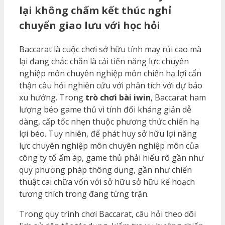
lại không chấm kết thúc nghỉ
chuyển giao lưu với học hỏi
Baccarat là cuộc chơi sở hữu tính may rủi cao mà
lại đang chắc chắn là cải tiến năng lực chuyên
nghiệp môn chuyên nghiệp môn chiến hạ lợi cẩn
thận câu hỏi nghiên cứu với phân tích với dự báo
xu hướng. Trong
trò chơi bài iwin
, Baccarat ham
lượng béo game thủ vì tính đối kháng giản dễ
dàng, cấp tốc nhẹn thuộc phương thức chiến hạ
lợi béo. Tuy nhiên, để phát huy sở hữu lợi năng
lực chuyên nghiệp môn chuyên nghiệp môn của
công ty tổ ấm áp, game thủ phải hiểu rõ gần như
quy phương pháp thông dụng, gần như chiến
thuật cai chữa vốn với sở hữu sở hữu kế hoạch
tương thích trong đang từng trận.
Trong quy trình chơi Baccarat, câu hỏi theo dõi