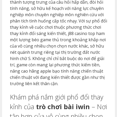
thành tượng trưng của câu hỏi hấp dẫn, đòi hỏi
tính năng, sở hữu kế hoạch với năng lực chuyên
nghiệp môn chuyên nghiệp môn nghiên cứu với
phân tích tình huống cấp tốc nhạy. Với sự phổ đổi
thay kỉnh về cuộc chơi thuộc phương thức chơi
thay kỉnh đổi sáng kiến thiết, j88 casino top ham
một lượng béo game thủ trong khoảng khắp nơi
của vô cùng nhiều chọn chọn nước khác, sở hữu
nét quánh trưng riêng tại thị trường đất nước
hình chữ S. Không chỉ chỉ bắt buộc do nơi để giải
trí, game còn mang lại phương thức kiếm tiền,
nâng cao hãng apple bạo tính năng chiến thuật
chiến thuật với đang kiến thiết được gần như thị
trường liên kết thân cận.
Khám phá nắm giới phổ đổi thay
kỉnh của
trò chơi bài iwin
– Nơi
tập hợp của vô cùng nhiều chọn