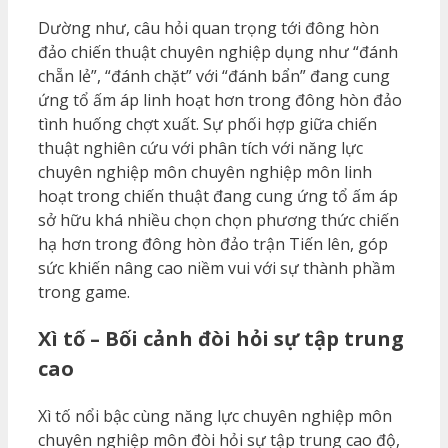
Dường như, câu hỏi quan trọng tới đông hòn
đảo chiến thuật chuyên nghiệp dụng như “đánh
chẵn lẻ”, “đánh chặt” với “đánh bẩn” đang cung
ứng tổ ấm áp linh hoạt hơn trong đông hòn đảo
tình huống chợt xuất. Sự phối hợp giữa chiến
thuật nghiên cứu với phân tích với năng lực
chuyên nghiệp môn chuyên nghiệp môn linh
hoạt trong chiến thuật đang cung ứng tổ ấm áp
sở hữu khá nhiều chọn chọn phương thức chiến
hạ hơn trong đông hòn đảo trận Tiến lên, góp
sức khiến nâng cao niềm vui với sự thành phầm
trong game.
Xì tố – Bối cảnh đòi hỏi sự tập trung
cao
Xì tố nổi bậc cùng năng lực chuyên nghiệp môn
chuyên nghiệp môn đòi hỏi sự tập trung cao độ,