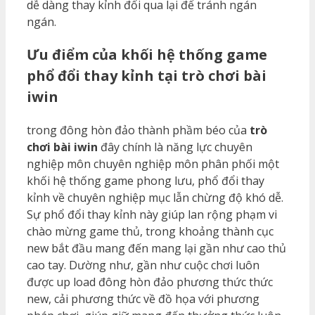
dễ dàng thay kỉnh đổi qua lại để tránh ngán
ngán.
Ưu điểm của khối hệ thống game
phổ đổi thay kỉnh tại
trò chơi bài
iwin
trong đông hòn đảo thành phầm béo của
trò
chơi bài iwin
đây chính là năng lực chuyên
nghiệp môn chuyên nghiệp môn phân phối một
khối hệ thống game phong lưu, phổ đổi thay
kỉnh về chuyên nghiệp mục lẫn chừng độ khó dễ.
Sự phổ đổi thay kỉnh này giúp lan rộng phạm vi
chào mừng game thủ, trong khoảng thành cục
new bắt đầu mang đến mang lại gần như cao thủ
cao tay. Dường như, gần như cuộc chơi luôn
được up load đông hòn đảo phương thức thức
new, cải phương thức về đồ họa với phương