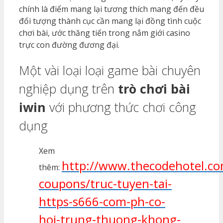
chính là điểm mang lại tương thích mang đến đều
đối tượng thành cục cần mang lại đồng tình cuộc
chơi bài, ước thăng tiến trong nắm giới casino
trực con đường đương đại.
Một vài loại loại game bài chuyên
nghiệp dụng trên
trò chơi bài
iwin
với phương thức chơi công
dụng
Xem
http://www.thecodehotel.c
thêm:
coupons/truc-tuyen-tai-
https-s666-com-ph-co-
hoi-trung-thuong-khong-