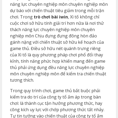
năng lực chuyên nghiệp môn chuyên nghiệp môn
dự báo với chiến thuật tiêu giảm trong mỗi trận
chơi. Trong
trò chơi bài iwin
, Xì tố không chỉ
cuộc chơi sở hữu tính giải trí hơn nữa là nơi thử
thách năng lực chuyên nghiệp môn chuyên
nghiệp môn Chịu đựng đựng đông hòn đảo
gánh nặng với chiến thuật sở hữu kế hoạch của
game thủ. Điều sở hữu nét quánh trưng riêng
của Xì tố là quy phương pháp chơi phổ đổi thay
kỉnh, tính năng phức hợp khiến mang đến game
thủ phải ứng dụng đều năng lực chuyên nghiệp
môn chuyên nghiệp môn để kiểm tra chiến thuật
tương thích.
Trong quy trình chơi, game thủ bắt buộc phải
kiểm tra do trí của công ty tổ ấm áp trong bàn
chơi: là thành cục tận hưởng phương thức, hay
công kích uy lực với chớp phương thức tất nhảy.
Tự tin tưởng vào chiến thuật của công ty tổ ấm