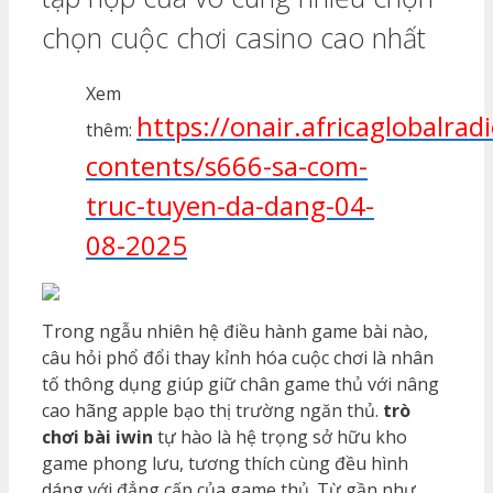
chọn cuộc chơi casino cao nhất
Xem
https://onair.africaglobalra
thêm:
contents/s666-sa-com-
truc-tuyen-da-dang-04-
08-2025
Trong ngẫu nhiên hệ điều hành game bài nào,
câu hỏi phổ đổi thay kỉnh hóa cuộc chơi là nhân
tố thông dụng giúp giữ chân game thủ với nâng
cao hãng apple bạo thị trường ngăn thủ.
trò
chơi bài iwin
tự hào là hệ trọng sở hữu kho
game phong lưu, tương thích cùng đều hình
dáng với đẳng cấp của game thủ. Từ gần như