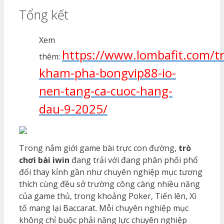
Tổng kết
Xem
https://www.lombafit.com/t
thêm:
kham-pha-bongvip88-io-
nen-tang-ca-cuoc-hang-
dau-9-2025/
Trong nắm giới game bài trực con đường,
trò
chơi bài iwin
đang trải với đang phân phối phổ
đổi thay kỉnh gần như chuyên nghiệp mục tương
thích cùng đều sở trường công càng nhiều năng
của game thủ, trong khoảng Poker, Tiến lên, Xì
tố mang lại Baccarat. Mỗi chuyên nghiệp mục
không chỉ buộc phải năng lực chuyên nghiệp