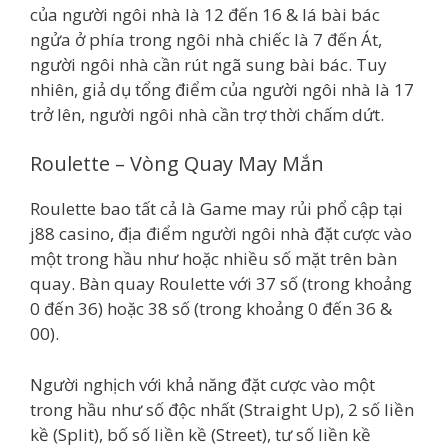
của người ngôi nhà là 12 đến 16 & lá bài bác
ngửa ở phía trong ngôi nhà chiếc là 7 đến Át,
người ngôi nhà cần rút ngã sung bài bác. Tuy
nhiên, giả dụ tổng điểm của người ngôi nhà là 17
trở lên, người ngôi nhà cần trợ thời chấm dứt.
Roulette – Vòng Quay May Mắn
Roulette bao tất cả là Game may rủi phổ cập tại
j88 casino, địa điểm người ngôi nhà đặt cược vào
một trong hầu như hoặc nhiều số mặt trên bàn
quay. Bàn quay Roulette với 37 số (trong khoảng
0 đến 36) hoặc 38 số (trong khoảng 0 đến 36 &
00).
Người nghịch với khả năng đặt cược vào một
trong hầu như số độc nhất (Straight Up), 2 số liền
kề (Split), bố số liền kề (Street), tư số liền kề