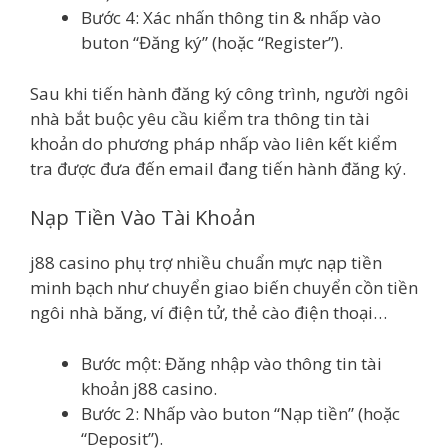
Bước 4: Xác nhấn thông tin & nhấp vào
buton “Đăng ký” (hoặc “Register”).
Sau khi tiến hành đăng ký công trình, người ngôi
nhà bắt buộc yêu cầu kiểm tra thông tin tài
khoản do phương pháp nhấp vào liên kết kiểm
tra được đưa đến email đang tiến hành đăng ký.
Nạp Tiền Vào Tài Khoản
j88 casino phụ trợ nhiều chuẩn mực nạp tiền
minh bạch như chuyển giao biến chuyển cồn tiền
ngôi nhà băng, ví điện tử, thẻ cào điện thoại…
Bước một: Đăng nhập vào thông tin tài
khoản j88 casino.
Bước 2: Nhấp vào buton “Nạp tiền” (hoặc
“Deposit”).