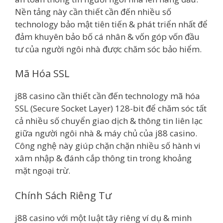
Nền tảng này cần thiết cần đến nhiều số
technology bảo mật tiên tiến & phát triển nhất để
đảm khuyên bảo bố cá nhân & vốn góp vốn đầu
tư của người ngôi nhà được chăm sóc bảo hiểm.
Mã Hóa SSL
j88 casino cần thiết cần đến technology mã hóa
SSL (Secure Socket Layer) 128-bit để chăm sóc tất
cả nhiều số chuyển giao dịch & thông tin liên lạc
giữa người ngôi nhà & máy chủ của j88 casino.
Công nghệ này giúp chặn chặn nhiều số hành vi
xâm nhập & đánh cắp thông tin trong khoảng
mặt ngoại trừ.
Chính Sách Riêng Tư
j88 casino với một luật tây riêng ví dụ & minh