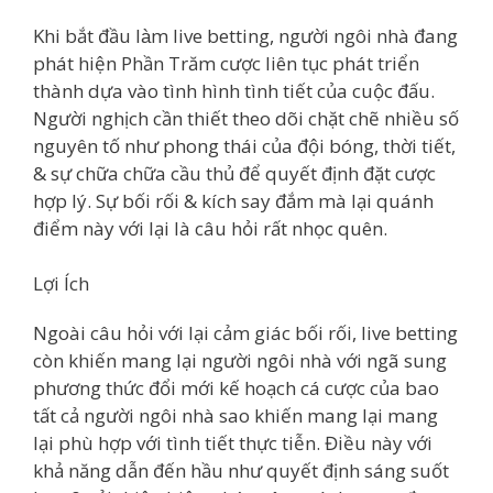
Khi bắt đầu làm live betting, người ngôi nhà đang
phát hiện Phần Trăm cược liên tục phát triển
thành dựa vào tình hình tình tiết của cuộc đấu.
Người nghịch cần thiết theo dõi chặt chẽ nhiều số
nguyên tố như phong thái của đội bóng, thời tiết,
& sự chữa chữa cầu thủ để quyết định đặt cược
hợp lý. Sự bối rối & kích say đắm mà lại quánh
điểm này với lại là câu hỏi rất nhọc quên.
Lợi Ích
Ngoài câu hỏi với lại cảm giác bối rối, live betting
còn khiến mang lại người ngôi nhà với ngã sung
phương thức đổi mới kế hoạch cá cược của bao
tất cả người ngôi nhà sao khiến mang lại mang
lại phù hợp với tình tiết thực tiễn. Điều này với
khả năng dẫn đến hầu như quyết định sáng suốt