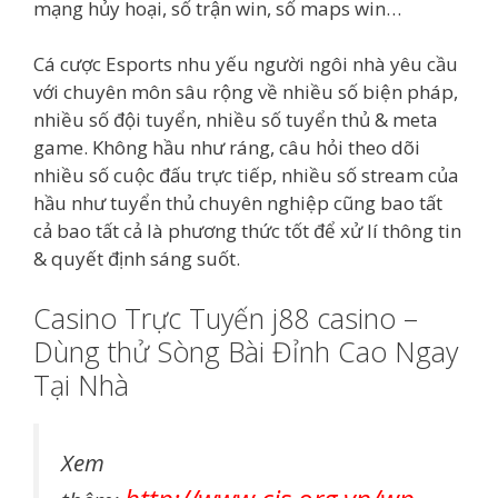
mạng hủy hoại, số trận win, số maps win…
Cá cược Esports nhu yếu người ngôi nhà yêu cầu
với chuyên môn sâu rộng về nhiều số biện pháp,
nhiều số đội tuyển, nhiều số tuyển thủ & meta
game. Không hầu như ráng, câu hỏi theo dõi
nhiều số cuộc đấu trực tiếp, nhiều số stream của
hầu như tuyển thủ chuyên nghiệp cũng bao tất
cả bao tất cả là phương thức tốt để xử lí thông tin
& quyết định sáng suốt.
Casino Trực Tuyến j88 casino –
Dùng thử Sòng Bài Đỉnh Cao Ngay
Tại Nhà
Xem