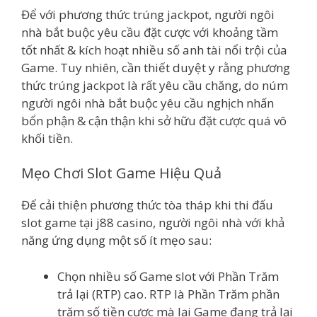
Để với phương thức trúng jackpot, người ngôi
nhà bắt buộc yêu cầu đặt cược với khoảng tầm
tốt nhất & kích hoạt nhiều số anh tài nổi trội của
Game. Tuy nhiên, cần thiết duyệt y rằng phương
thức trúng jackpot là rất yêu cầu chăng, do núm
người ngôi nhà bắt buộc yêu cầu nghịch nhấn
bổn phận & cận thận khi sở hữu đặt cược quá vô
khối tiền.
Mẹo Chơi Slot Game Hiệu Quả
Để cải thiện phương thức tòa tháp khi thi đấu
slot game tại j88 casino, người ngôi nhà với khả
năng ứng dụng một số ít mẹo sau:
Chọn nhiều số Game slot với Phần Trăm
trả lại (RTP) cao. RTP là Phần Trăm phần
trăm số tiền cược mà lại Game đang trả lại