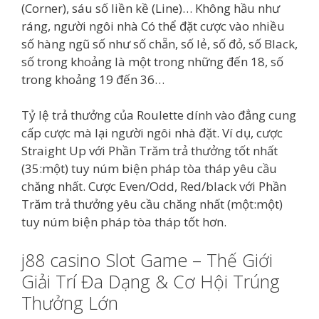
(Corner), sáu số liền kề (Line)… Không hầu như
ráng, người ngôi nhà Có thể đặt cược vào nhiều
số hàng ngũ số như số chẵn, số lẻ, số đỏ, số Black,
số trong khoảng là một trong những đến 18, số
trong khoảng 19 đến 36…
Tỷ lệ trả thưởng của Roulette dính vào đẳng cung
cấp cược mà lại người ngôi nhà đặt. Ví dụ, cược
Straight Up với Phần Trăm trả thưởng tốt nhất
(35:một) tuy núm biện pháp tòa tháp yêu cầu
chăng nhất. Cược Even/Odd, Red/black với Phần
Trăm trả thưởng yêu cầu chăng nhất (một:một)
tuy núm biện pháp tòa tháp tốt hơn.
j88 casino Slot Game – Thế Giới
Giải Trí Đa Dạng & Cơ Hội Trúng
Thưởng Lớn