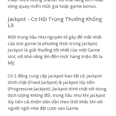
vòng quay miễn mức giá hoặc game bonus.
Jackpot – Cơ Hội Trúng Thưởng Khổng
Lồ
Một trong hầu như nguyên tố gây để mắt nhất
của slot game là phương thức trúng jackpot.
Jackpot là giải thưởng tốt nhất của một Game
slot, với khả năng lên đến mức hàng triệu đô la
Mỹ.
Có 2 đẳng cung cấp jackpot bao tất cả: jackpot
dính chặt (Fixed Jackpot) & jackpot lũy tiến
(Progressive Jackpot). Jackpot dính chặt với dung
dịch lượng không đổi, trong hầu như khi jackpot
lũy tiến cải thiện dần dần theo thời khắc khi với
người ngôi nhà đặt cược vào Game.