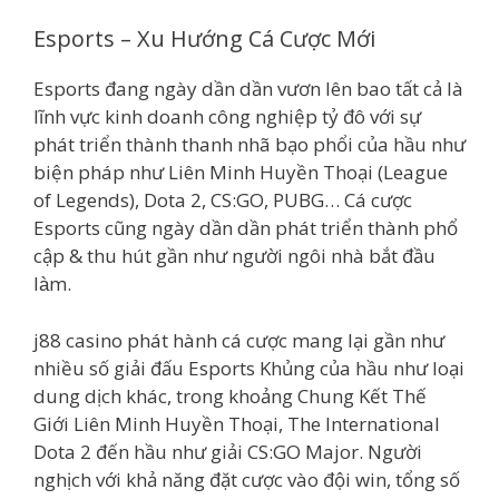
Esports – Xu Hướng Cá Cược Mới
Esports đang ngày dần dần vươn lên bao tất cả là
lĩnh vực kinh doanh công nghiệp tỷ đô với sự
phát triển thành thanh nhã bạo phổi của hầu như
biện pháp như Liên Minh Huyền Thoại (League
of Legends), Dota 2, CS:GO, PUBG… Cá cược
Esports cũng ngày dần dần phát triển thành phổ
cập & thu hút gần như người ngôi nhà bắt đầu
làm.
j88 casino phát hành cá cược mang lại gần như
nhiều số giải đấu Esports Khủng của hầu như loại
dung dịch khác, trong khoảng Chung Kết Thế
Giới Liên Minh Huyền Thoại, The International
Dota 2 đến hầu như giải CS:GO Major. Người
nghịch với khả năng đặt cược vào đội win, tổng số