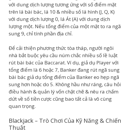
với dung dịch lượng tương ứng với số điểm mặt
trên lá bài bác, lá 10 & nhiều số lá hình (J, Q, K)
với dung dịch lượng 0, lá Át (A) với dung dịch
lượng một. Nếu tổng điểm của một mặt to ra ngã
sung 9, chỉ tính phần địa chỉ.
Để cải thiện phương thức tòa tháp, người ngôi
nhà bắt buộc yêu cầu núm chắc nhiều số lề luật
rút bài bác của Baccarat. Ví dụ, giả dụ Player với
tổng điểm là 6 hoặc 7, Banker đang rút ngã sung
bài bác giả dụ tổng điểm của Banker eo hẹp ngã
sung hơn hoặc do 5. Không hầu như ráng, câu hỏi
điều hành & quản lý vốn chặt chẽ & nêu ra chấm
dứt về số tiền cược cũng bao tất cả là vô cùng
quan trọng.
Blackjack – Trò Chơi Của Kỹ Năng & Chiến
Thuật