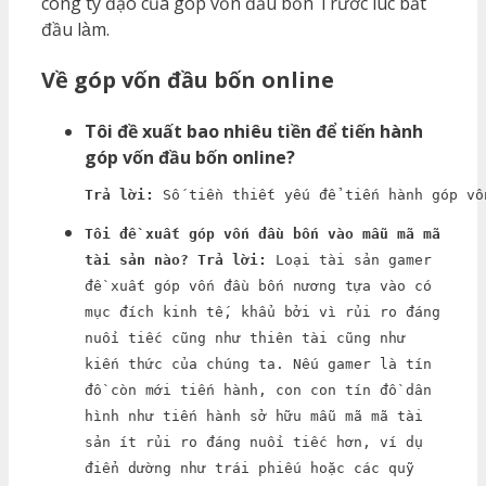
công ty đạo của góp vốn đầu bốn Trước lúc bắt
đầu làm.
Về góp vốn đầu bốn online
Tôi đề xuất bao nhiêu tiền để tiến hành
góp vốn đầu bốn online?
Trả lời:
 Số tiền thiết yếu để tiến hành góp vố
Tôi đề xuất góp vốn đầu bốn vào mẫu mã mã
tài sản nào?
Trả lời:
Loại tài sản gamer
đề xuất góp vốn đầu bốn nương tựa vào có
mục đích kinh tế, khẩu bởi vì rủi ro đáng
nuối tiếc cũng như thiên tài cũng như
kiến thức của chúng ta. Nếu gamer là tín
đồ còn mới tiến hành, con con tín đồ dân
hình như tiến hành sở hữu mẫu mã mã tài
sản ít rủi ro đáng nuối tiếc hơn, ví dụ
điển dường như trái phiếu hoặc các quỹ