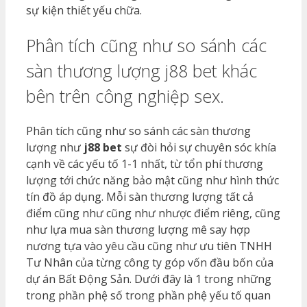
sự kiện thiết yếu chữa.
Phân tích cũng như so sánh các
sàn thương lượng j88 bet khác
bên trên công nghiệp sex.
Phân tích cũng như so sánh các sàn thương
lượng như
j88 bet
sự đòi hỏi sự chuyên sóc khía
cạnh về các yếu tố 1-1 nhất, từ tổn phí thương
lượng tới chức năng bảo mật cũng như hình thức
tín đồ áp dụng. Mỗi sàn thương lượng tất cả
điểm cũng như cũng như nhược điểm riêng, cũng
như lựa mua sàn thương lượng mê say hợp
nương tựa vào yêu cầu cũng như ưu tiên TNHH
Tư Nhân của từng công ty góp vốn đầu bốn của
dự án Bất Động Sản. Dưới đây là 1 trong những
trong phần phệ số trong phần phệ yếu tố quan