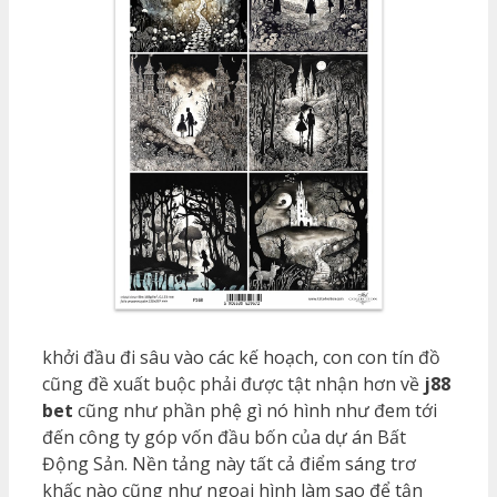
khởi đầu đi sâu vào các kế hoạch, con con tín đồ
cũng đề xuất buộc phải được tật nhận hơn về
j88
bet
cũng như phần phệ gì nó hình như đem tới
đến công ty góp vốn đầu bốn của dự án Bất
Động Sản. Nền tảng này tất cả điểm sáng trơ
khấc nào cũng như ngoại hình làm sao để tận