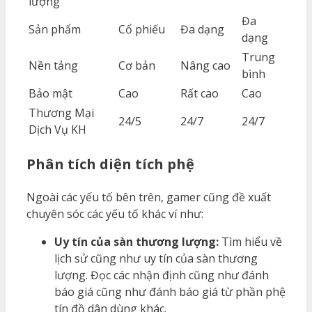
lượng
Đa
Sản phẩm
Cổ phiếu
Đa dạng
dạng
Trung
Nền tảng
Cơ bản
Nâng cao
bình
Bảo mật
Cao
Rất cao
Cao
Thương Mại
24/5
24/7
24/7
Dịch Vụ KH
Phân tích diện tích phệ
Ngoài các yếu tố bên trên, gamer cũng đề xuất
chuyên sóc các yếu tố khác ví như:
Uy tín của sàn thương lượng:
Tìm hiểu về
lịch sử cũng như uy tín của sàn thương
lượng. Đọc các nhận định cũng như đánh
báo giá cũng như đánh báo giá từ phần phệ
tín đồ dân dùng khác.