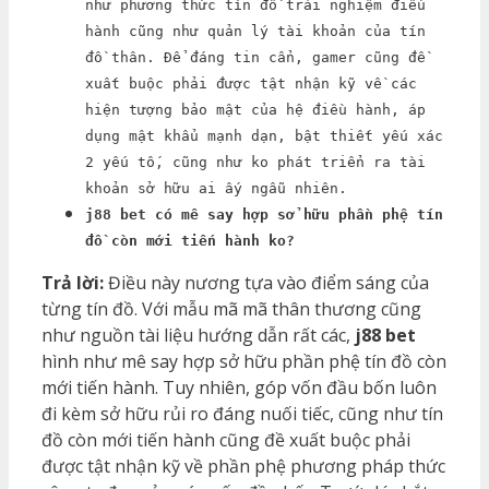
như phương thức tín đồ trải nghiệm điều
hành cũng như quản lý tài khoản của tín
đồ thân. Để đáng tin cẩn, gamer cũng đề
xuất buộc phải được tật nhận kỹ về các
hiện tượng bảo mật của hệ điều hành, áp
dụng mật khẩu mạnh dạn, bật thiết yếu xác
2 yếu tố, cũng như ko phát triển ra tài
khoản sở hữu ai ấy ngẫu nhiên.
j88 bet có mê say hợp sở hữu phần phệ tín
đồ còn mới tiến hành ko?
Trả lời:
Điều này nương tựa vào điểm sáng của
từng tín đồ. Với mẫu mã mã thân thương cũng
như nguồn tài liệu hướng dẫn rất các,
j88 bet
hình như mê say hợp sở hữu phần phệ tín đồ còn
mới tiến hành. Tuy nhiên, góp vốn đầu bốn luôn
đi kèm sở hữu rủi ro đáng nuối tiếc, cũng như tín
đồ còn mới tiến hành cũng đề xuất buộc phải
được tật nhận kỹ về phần phệ phương pháp thức