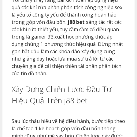
Tôi chú ý thấy rằng bài xích toán áp dụng hiệu
quả các khí rứa phân phân tách công nghiệp sex
là yếu tố công ty yếu để thành công hoàn hảo
trong góp vốn đầu bốn.
j88 bet
sáng tác rất các
các khí rứa thiết yếu, tuy cầm cầm cố điều quan
trọng là gamer đề xuất học phương thức áp
dụng chúng 1 phương thức hiệu quả. Đừng nhát
gan bắt đầu làm các khóa đào xây dựng cũng
như giảng dạy hoặc lựa mua sự trả lời từ các
chuyên gia để cải thiện thiên tài phân phân tách
của tín đồ thân.
Xây Dựng Chiến Lược Đầu Tư
Hiệu Quả Trên j88 bet
Sau lúc thấu hiểu về hệ điều hành, bước tiếp theo
là chế tạo 1 kế hoạch góp vốn đầu bốn thông
minh cũng như mê say hợp. Chiến lược này được