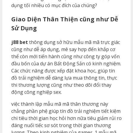
dụng tối nhiều có mục đích của chúng?
Giao Diện Thân Thiện cũng như Dễ
Sử Dụng
j88 bet
thông dụng sở hữu mẫu mã mã trực giác
cũng như dễ áp dụng, mê say hợp đến khắp cơ
thể còn mới tiến hành cũng như công ty góp vốn
đầu bốn của dự án Bất Động Sản có kinh nghiệm.
Các chức năng được xếp đặt khoa học, giúp tín
đồ trải nghiệm dễ dàng lựa mua thông tin, thực
thi thương lượng cũng như theo dõi đổi thay
động công nghiệp sex.
việc thành lập mẫu mã mã thân thương này
chẳng phần phệ giúp tín đồ trải nghiệm tiết kiệm
chi tiêu thời gian học hỏi hơn nữa tiêu giảm rủi ro
đáng nuối tiếc sơ sót trong thời gian thương
lượng. Theo kinh nghiệm của gamer, 1 mẫu mã