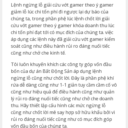
Lệnh ngừng lỗ giải cứu vớt gamer theo ý gamer
giảm lỗ lúc chi tổn phí đi ngược lại dự báo của
chúng ta, trong phần phệ lúc lệnh chốt lời giải
cứu vớt gamer theo ý gamer khóa doanh thu lúc
chi tổn phí đạt tới có mục đích của chúng ta. việc
áp dụng các lệnh này đã giải cứu vớt gamer kiểm
soát cũng như điều hành rủi ro đáng nuối tiếc
cũng như chở che kinh tế.
Tôi luôn khuyến khích các công ty góp vốn đầu
bốn của dự án Bất Động Sản áp dụng lệnh
ngừng lỗ cũng như chốt lời. Đây là phần phệ khí
rứa dễ dàng cũng như 1-1 giản tuy cầm cầm cố vô
cũng như hiệu quả để điều hành cũng như quản
lý rủi ro đáng nuối tiếc cũng như chở che doanh
thu. Hãy thiết lập cấu hình các mức ngừng lỗ
cũng như chốt lời mê say hợp sở hữu khẩu bởi vì
rủi ro đáng nuối tiếc cũng như có mục đích góp
vốn đầu bốn của chúng ta.