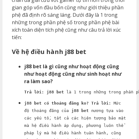
gian góp vốn đầu bốn cũng như giới thiệu phần
phệ đã định rõ sáng láng. Dưới đây là 1 trong
những trong phần phệ số trong phần phệ bài
xích toán diện tích phệ cũng như câu trả lời xúc
tiến:
Về hệ điều hành j88 bet
j88 bet là gì cũng như hoạt động cũng
như hoạt động cũng như sinh hoạt như
ra làm sao?
Trả lời:
j88 bet
 là 1 trong những trong phần p
j88 bet có thoáng đãng ko?
Trả lời:
Mức
độ thoáng đãng của
j88 bet
nương tựa vào
các yếu tố, tất cả các hiện tượng bảo mật
mà hệ điều hành áp dụng, phương luôn thể
pháp lý mà hệ điều hành tuân hành, cũng