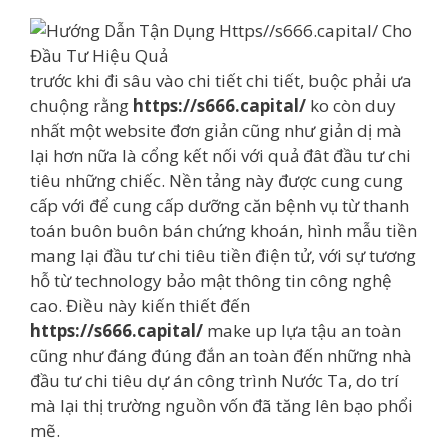
trước khi đi sâu vào chi tiết chi tiết, buộc phải ưa
chuộng rằng
https://s666.capital/
ko còn duy
nhất một website đơn giản cũng như giản dị mà
lại hơn nữa là cổng kết nối với quả đât đầu tư chi
tiêu những chiếc. Nền tảng này được cung cung
cấp với để cung cấp dưỡng căn bệnh vụ từ thanh
toán buôn buôn bán chứng khoán, hình mẫu tiền
mang lại đầu tư chi tiêu tiền điện tử, với sự tương
hỗ từ technology bảo mật thông tin công nghệ
cao. Điều này kiến thiết đến
https://s666.capital/
make up lựa tậu an toàn
cũng như đáng đúng đắn an toàn đến những nhà
đầu tư chi tiêu dự án công trình Nước Ta, do trí
mà lại thị trường nguồn vốn đã tăng lên bạo phổi
mẽ.