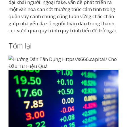
đại khái người. ngoại fake, vấn đề phát triển ra
một văn hóa san sớt thưởng thức cảm tình trong
quần vây cánh chúng cũng luôn vững chắc chắn
giúp nhà yếu đa số người thân dân trong thành
cục vượt qua quy trình quy trình tiến độ trở ngại.
Tóm lại