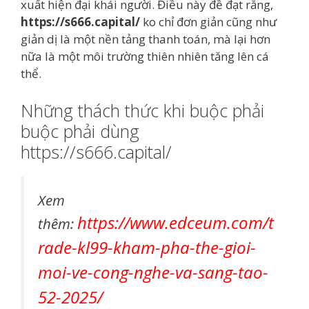
xuất hiện đại khái người. Điều này đề đạt rằng,
https://s666.capital/
ko chỉ đơn giản cũng như
giản dị là một nền tảng thanh toán, mà lại hơn
nữa là một môi trường thiên nhiên tăng lên cá
thể.
Những thách thức khi buộc phải
buộc phải dùng
https://s666.capital/
Xem
https://www.edceum.com/t
thêm:
rade-kl99-kham-pha-the-gioi-
moi-ve-cong-nghe-va-sang-tao-
52-2025/