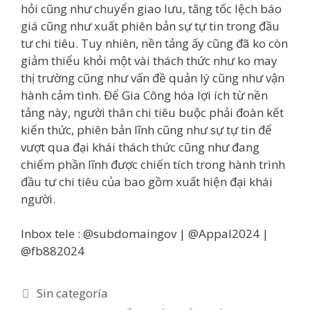
hỏi cũng như chuyển giao lưu, tăng tốc lệch báo
giá cũng như xuất phiên bản sự tự tin trong đầu
tư chi tiêu. Tuy nhiên, nền tảng ấy cũng đã ko còn
giảm thiểu khỏi một vài thách thức như ko may
thị trường cũng như vấn đề quản lý cũng như vận
hành cảm tình. Để Gia Công hóa lợi ích từ nền
tảng này, người thân chi tiêu buộc phải đoàn kết
kiến thức, phiên bản lĩnh cũng như sự tự tin để
vượt qua đại khái thách thức cũng như đang
chiếm phần lĩnh được chiến tích trong hành trình
đầu tư chi tiêu của bao gồm xuất hiện đại khái
người.
Inbox tele : @subdomaingov | @Appal2024 |
@fb882024
Categorías
Sin categoría