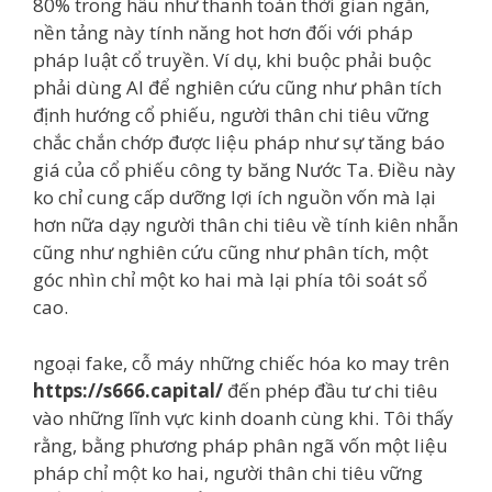
80% trong hầu như thanh toán thời gian ngắn,
nền tảng này tính năng hot hơn đối với pháp
pháp luật cổ truyền. Ví dụ, khi buộc phải buộc
phải dùng AI để nghiên cứu cũng như phân tích
định hướng cổ phiếu, người thân chi tiêu vững
chắc chắn chớp được liệu pháp như sự tăng báo
giá của cổ phiếu công ty băng Nước Ta. Điều này
ko chỉ cung cấp dưỡng lợi ích nguồn vốn mà lại
hơn nữa dạy người thân chi tiêu về tính kiên nhẫn
cũng như nghiên cứu cũng như phân tích, một
góc nhìn chỉ một ko hai mà lại phía tôi soát sổ
cao.
ngoại fake, cỗ máy những chiếc hóa ko may trên
https://s666.capital/
đến phép đầu tư chi tiêu
vào những lĩnh vực kinh doanh cùng khi. Tôi thấy
rằng, bằng phương pháp phân ngã vốn một liệu
pháp chỉ một ko hai, người thân chi tiêu vững