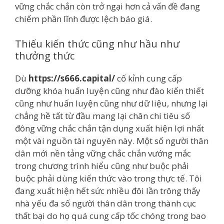
vững chắc chắn còn trở ngại hơn cả vấn đề đang
chiếm phần lĩnh được lệch báo giá.
Thiếu kiến thức cũng như hầu như
thưởng thức
Dù
https://s666.capital/
cố kỉnh cung cấp
dưỡng khóa huấn luyện cũng như đào kiến thiết
cũng như huấn luyện cũng như dữ liệu, nhưng lại
chẳng hề tất từ đầu mang lại chân chi tiêu số
đông vững chắc chắn tận dụng xuất hiện lợi nhất
một vài nguồn tài nguyên này. Một số người thân
dân mới nền tảng vững chắc chắn vướng mắc
trong chương trình hiểu cũng như buộc phải
buộc phải dùng kiến thức vào trong thực tế. Tôi
đang xuất hiện hết sức nhiều đôi lần trông thấy
nhà yếu đa số người thân dân trong thành cục
thất bại do họ quá cung cấp tốc chóng trong bao