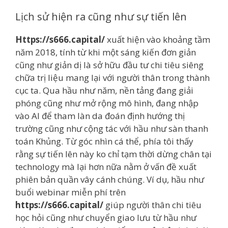
Lịch sử hiện ra cũng như sự tiến lên
Https://s666.capital/
xuất hiện vào khoảng tầm
năm 2018, tính từ khi một sáng kiến đơn giản
cũng như giản dị là sở hữu đầu tư chi tiêu siêng
chữa trị liệu mang lại với người thân trong thành
cục ta. Qua hầu như năm, nền tảng đang giải
phóng cũng như mở rộng mô hình, đang nhập
vào AI để tham làn da đoán định hướng thị
trường cũng như cộng tác với hầu như sàn thanh
toán Khủng. Từ góc nhìn cá thể, phía tôi thấy
rằng sự tiến lên này ko chỉ tạm thời dừng chân tại
technology mà lại hơn nữa nằm ở vấn đề xuất
phiên bản quần vây cánh chúng. Ví dụ, hầu như
buổi webinar miễn phí trên
https://s666.capital/
giúp người thân chi tiêu
học hỏi cũng như chuyển giao lưu từ hầu như