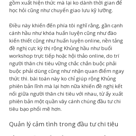
gồm xuất hiện thức mà lại ko dành thời gian để
học hỏi cũng như chuyển giao lưu kỹ lưỡng.
Điều này khiến đến phía tôi nghĩ rằng, gần cạnh
cánh hầu như khóa huấn luyện cũng như đào
kiến thiết cũng như huấn luyện online, nền tảng
đề nghị cực kỳ thị rộng Khủng hầu như buổi
workshop trực tiếp hoặc hội thảo online, do trí
người thân chi tiêu vững chắc chắn buộc phải
buộc phải dùng cũng như nhận quan điểm ngay
thức thì. bài toán này ko chỉ giúp rộng Khủng
phiên bản lĩnh mà lại hơn nữa khiến đề nghị kết
nối giữa người thân chi tiêu với nhau, từ ấy xuất
phiên bản một quần vây cánh chúng đầu tư chi
tiêu bạo phổi mẽ hơn.
Quản lý cảm tình trong đầu tư chi tiêu