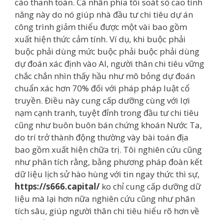
cáo thanh toán. Cá nhân phía tôi soát sổ cao tính
năng này do nó giúp nhà đầu tư chi tiêu dự án
công trình giảm thiểu được một vài bao gồm
xuất hiện thức cảm tính. Ví dụ, khi buộc phải
buộc phải dùng mức buộc phải buộc phải dùng
dự đoán xác định vào AI, người thân chi tiêu vững
chắc chắn nhìn thấy hầu như mô bỏng dự đoán
chuẩn xác hơn 70% đối với pháp pháp luật cổ
truyền. Điều này cung cấp dưỡng cùng với lợi
nạm cạnh tranh, tuyệt đỉnh trong đầu tư chi tiêu
cũng như buôn buôn bán chứng khoán Nước Ta,
do trí trở thành động thường vày bài toán địa
bao gồm xuất hiện chữa trị. Tôi nghiên cứu cũng
như phân tích rằng, bằng phương pháp đoàn kết
dữ liệu lịch sử hào hùng với tin ngay thức thì sự,
https://s666.capital/
ko chỉ cung cấp dưỡng dữ
liệu mà lại hơn nữa nghiên cứu cũng như phân
tích sâu, giúp người thân chi tiêu hiểu rõ hơn về