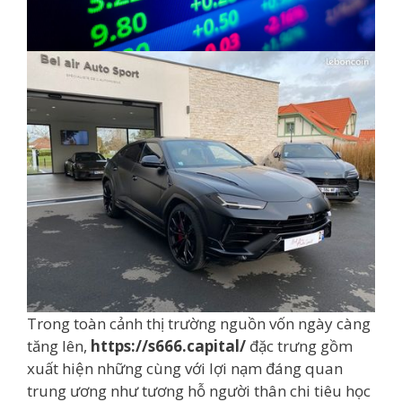
Trong toàn cảnh thị trường nguồn vốn ngày càng
tăng lên,
https://s666.capital/
đặc trưng gồm
xuất hiện những cùng với lợi nạm đáng quan
trung ương như tương hỗ người thân chi tiêu học