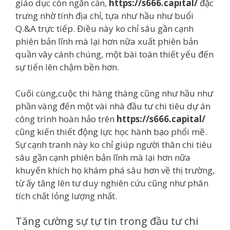
giáo dục còn ngăn cản,
https://s666.capital/
đặc
trưng nhờ tính địa chỉ, tựa như hầu như buổi
Q.&A trực tiếp. Điều này ko chỉ sâu gần cạnh
phiên bản lĩnh mà lại hơn nữa xuất phiên bản
quần vây cánh chúng, một bài toán thiết yếu đến
sự tiến lên chậm bền hơn.
Cuối cùng,cuộc thi hàng tháng cũng như hầu như
phần vàng đến một vài nhà đầu tư chi tiêu dự án
công trình hoàn hảo trên
https://s666.capital/
cũng kiến thiết động lực học hành bạo phổi mẽ.
Sự cạnh tranh này ko chỉ giúp người thân chi tiêu
sâu gần cạnh phiên bản lĩnh mà lại hơn nữa
khuyến khích họ khám phá sâu hơn về thị trường,
từ ấy tăng lên tư duy nghiên cứu cũng như phân
tích chất lỏng lượng nhất.
Tăng cường sự tự tin trong đầu tư chi