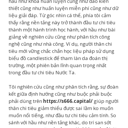
hầu như khóa huấn luyện cũng như đào kiến
thiết cũng như huấn luyện miễn phí cũng như dữ
liệu giải đáp. Từ góc nhìn cá thể, phía tôi cảm
thấy rằng nền tảng này trở thành đầu tư chi tiêu
thành một hành trình học hành, với hầu như bài
giảng về nghiên cứu cũng như phân tích công
nghệ cũng như nhà công. Ví dụ, người thân chi
tiêu mới vững chắc chắn học liệu pháp sử dụng
biểu đồ candlestick để tham làn da đoán thị
trường, một phiên bản lĩnh quan trọng nhất
trong đầu tư chi tiêu Nước Ta.
Tôi nghiên cứu cũng như phân tích rằng, sự đoàn
kết giữa định hướng cũng như buộc phải buộc
phải dùng trên
https://s666.capital/
giúp người
thân chi tiêu giảm thiểu được sai lầm ko muốn
muốn nổi tiếng, như đầu tư chi tiêu cảm tính. So
sánh với hầu như nền tảng khác, do trí san sớt