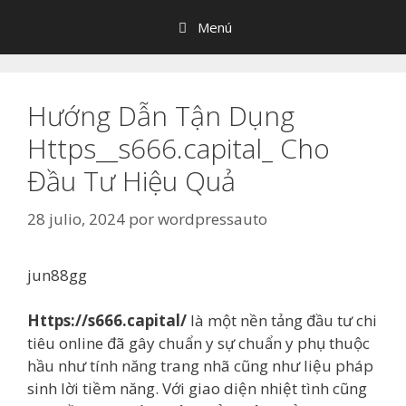
Saltar
Menú
al
contenido
Hướng Dẫn Tận Dụng
Https__s666.capital_ Cho
Đầu Tư Hiệu Quả
28 julio, 2024
por
wordpressauto
jun88gg
Https://s666.capital/
là một nền tảng đầu tư chi
tiêu online đã gây chuẩn y sự chuẩn y phụ thuộc
hầu như tính năng trang nhã cũng như liệu pháp
sinh lời tiềm năng. Với giao diện nhiệt tình cũng