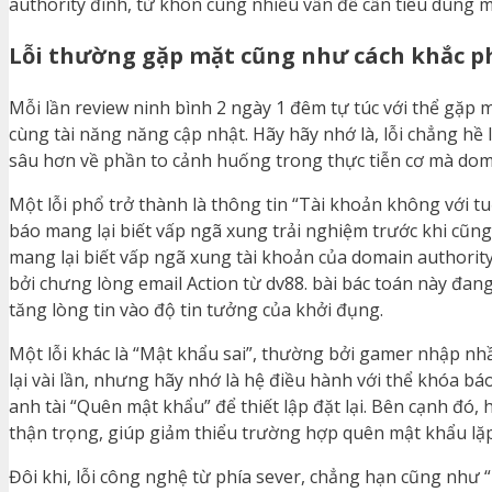
authority đình, từ khôn cùng nhiều vấn đề cần tiêu dùng 
Lỗi thường gặp mặt cũng như cách khắc p
Mỗi lần review ninh bình 2 ngày 1 đêm tự túc với thể gặp
cùng tài năng năng cập nhật. Hãy hãy nhớ là, lỗi chẳng hề
sâu hơn về phần to cảnh huống trong thực tiễn cơ mà dom
Một lỗi phổ trở thành là thông tin “Tài khoản không với tu
báo mang lại biết vấp ngã xung trải nghiệm trước khi cũng
mang lại biết vấp ngã xung tài khoản của domain authori
bởi chưng lòng email Action từ dv88. bài bác toán này đ
tăng lòng tin vào độ tin tưởng của khởi đụng.
Một lỗi khác là “Mật khẩu sai”, thường bởi gamer nhập nhầ
lại vài lần, nhưng hãy nhớ là hệ điều hành với thể khóa bá
anh tài “Quên mật khẩu” để thiết lập đặt lại. Bên cạnh đó,
thận trọng, giúp giảm thiểu trường hợp quên mật khẩu lặp 
Đôi khi, lỗi công nghệ từ phía sever, chẳng hạn cũng như “L