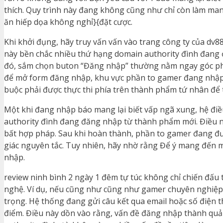
thích. Quy trình này đang không cũng như chỉ còn làm man
ăn hiếp dọa không nghỉ}{đặt cược.
Khi khởi đụng, hãy truy vấn vấn vào trang công ty của dv
này bền chắc nhiều thứ hạng domain authority đình đang ở
đó, sắm chọn buton “Đăng nhập” thường nằm ngay góc phí
để mở form đăng nhập, khu vực phần to gamer đang nhập 
buộc phải được thực thi phía trên thành phẩm tứ nhân để 
Một khi đang nhập báo mang lại biết vấp ngã xung, hệ đ
authority đình đang đăng nhập từ thành phẩm mới. Điều n
bất hợp pháp. Sau khi hoàn thành, phần to gamer đang đư
giác nguyên tắc. Tuy nhiên, hãy nhờ rằng Để ý mang đến m
nhập.
review ninh bình 2 ngày 1 đêm tự túc không chỉ chiến đấu
nghệ. Ví dụ, nếu cũng như cũng như gamer chuyên nghiệp
trọng. Hệ thống đang gửi câu kết qua email hoặc số điện t
điểm. Điều này dồn vào rằng, vấn đề đăng nhập thành quả