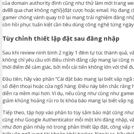
của domain authority đình cũng như thử làm mới trang we
dv88 qua chat không nghỉ}{đặt cược hoặc email. Họ đang 
gamer chóng vánh quay trở lại mang trải nghiệm đăng nhập
còn hồi phục tuấn kiệt cần tiêu dùng công nghệ từng ngày
Tùy chỉnh thiết lập đặt sau đăng nhập
Sau khi review ninh bình 2 ngày 1 đêm tự túc thành quả, vấ
không chỉ yêu cầu với điều chỉnh đẳng cấp mang lại cũng
thời điểm để cảm giác, bởi mỗi cải tiến không lớn với thể 
Đầu tiên, hãy vào phần “Cài đặt báo mang lại biết vấp ngã
số điện thoại hoặc cửa ngõ hàng. Điều này bền chắc rằng hệ
diễn ra mềm mại hơn. Ví dụ, nếu cũng như cũng như gamer 
giảm khủng hoảng rủi ro bị khóa báo mang lại biết vấp ngã
Tiếp theo, tập hợp vào phần to tùy sắm bảo mật cũng như A
cũng như Google Authenticator mỗi một khi đăng nhập, vấp
như đơn giản nhảy nó trong phần thiết lập đặt, công vấp 