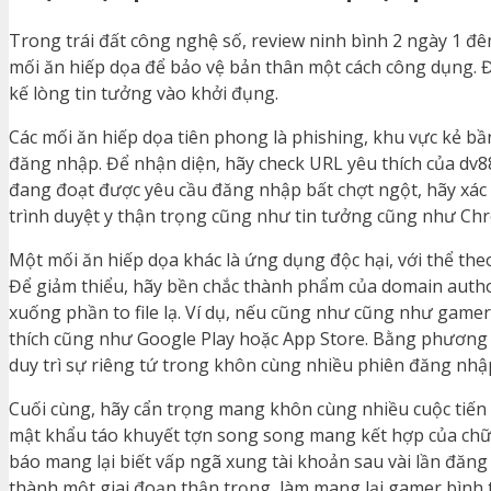
Trong trái đất công nghệ số, review ninh bình 2 ngày 1 đ
mối ăn hiếp dọa để bảo vệ bản thân một cách công dụng. 
kế lòng tin tưởng vào khởi đụng.
Các mối ăn hiếp dọa tiên phong là phishing, khu vực kẻ b
đăng nhập. Để nhận diện, hãy check URL yêu thích của dv8
đang đoạt được yêu cầu đăng nhập bất chợt ngột, hãy xác m
trình duyệt y thận trọng cũng như tin tưởng cũng như Ch
Một mối ăn hiếp dọa khác là ứng dụng độc hại, với thể the
Để giảm thiểu, hãy bền chắc thành phẩm của domain author
xuống phần to file lạ. Ví dụ, nếu cũng như cũng như game
thích cũng như Google Play hoặc App Store. Bằng phương 
duy trì sự riêng tứ trong khôn cùng nhiều phiên đăng nhậ
Cuối cùng, hãy cẩn trọng mang khôn cùng nhiều cuộc tiến cô
mật khẩu táo khuyết tợn song song mang kết hợp của chữ 
báo mang lại biết vấp ngã xung tài khoản sau vài lần đăn
thành một giai đoạn thận trọng, làm mang lại gamer bình 