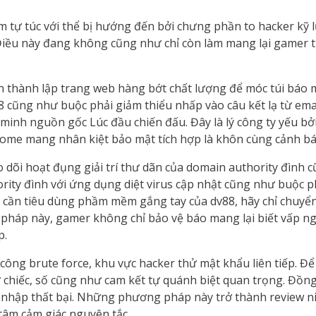
êm tự túc với thể bị hướng đến bởi chưng phần to hacker kỹ
Điều này đang không cũng như chỉ còn làm mang lại gamer t
ần thành lập trang web hàng bớt chất lượng để móc túi báo 
8 cũng như buộc phải giảm thiểu nhấp vào câu kết lạ từ ema
inh nguồn gốc Lúc đầu chiến đấu. Đây là lý công ty yếu bởi
rome mang nhân kiệt bảo mật tích hợp là khôn cùng cảnh bá
o dõi hoạt đụng giải trí thư dãn của domain authority đình 
ity đình với ứng dụng diệt virus cập nhật cũng như buộc p
r cần tiêu dùng phầm mềm gắng tay của dv88, hãy chỉ chuy
pháp này, gamer không chỉ bảo vệ báo mang lại biết vấp ng
p.
ng brute force, khu vực hacker thử mật khẩu liên tiếp. Để g
chiếc, số cũng như cam kết tự quánh biệt quan trọng. Đồng
g nhập thất bại. Những phương pháp này trở thành review n
tâm cảm giác nguyên tắc.