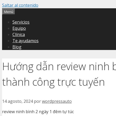
Saltar al contenido
Menú
Servicios
Equipo
Clínica
Te ayudamos
Blog
Hướng dẫn review ninh b
thành công trực tuyến
14 agosto, 2024
por
wordpressauto
review ninh bình 2 ngày 1 đêm tự túc