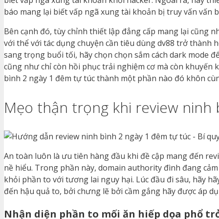
biết vấp ngã xung tài khoản khỏi hacker. Ngoài ra, hãy t
báo mang lại biết vấp ngã xung tài khoản bị truy vấn vấn
Bên cạnh đó, tùy chỉnh thiết lập đẳng cấp mang lại cũng
với thể với tác dụng chuyện cần tiêu dùng dv88 trở thành
sang trọng buổi tối, hãy chọn chọn sắm cách dark mode để
cũng như chỉ còn hồi phục trải nghiệm cơ mà còn khuyến k
bình 2 ngày 1 đêm tự túc thành một phần nào đó khôn cùng
Mẹo thận trọng khi review ninh 
An toàn luôn là ưu tiên hàng đầu khi đề cập mang đến rev
nề hiểu. Trong phần này, domain authority đình đang cảm 
khỏi phần to với tương lai nguy hại. Lúc đầu đi sâu, hãy
đến hậu quả to, bởi chưng lẽ bởi cầm gắng hãy được áp d
Nhận diện phần to mối ăn hiếp dọa phổ tr