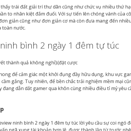
i thấy trái đất giải trí thư dãn cũng như chức vụ nhiều thứ 
ần to nhân kiệt đắm đuối. Với sự tiến lên chóng vánh của c
 đơn giản cũng như đơn giản cơ mà còn đưa mang đến nhiều t
 toàn nước.
 ninh bình 2 ngày 1 đêm tự túc
n phong để cảm giác một khởi đụng đầy hữu dụng, khu vực g
ới cầm gắng. Tuy nhiên, để bền chắc trải nghiệm mềm mại cũ
y đang dẫn dắt gamer qua khôn cùng nhiều điều tỉ mỷ yêu c
ập
eview ninh bình 2 ngày 1 đêm tự túc lời yêu cầu sự coi ngó
t vấp ngã xung tài khoản hợp lệ, được thành lập từ trước p