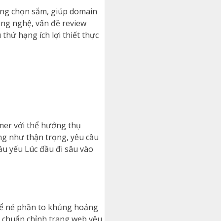
hạng chọn sắm, giúp domain
ông nghệ, vấn đề review
hứ hạng ích lợi thiết thực
amer với thể hưởng thụ
ng như thận trọng, yêu cầu
ầu yếu Lúc đầu đi sâu vào
 để né phần to khủng hoảng
hê chuẩn chỉnh trang web yêu