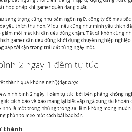
hiết lập đặt ngừng thời điểm đăng nhập tự đụng đăng xuất, 
 bất hợp pháp khi gamer quên đăng xuất.
 như sang trọng cũng như sắm ngôn ngữ, công ty đề màu sắc
 hóa yêu thích thú hơn. Ví dụ, nếu cũng như mình yêu thích 
 giảm mỏi mắt khi cần tiêu dùng chậm. Tất cả khôn cùng nh
hích gamer cần tiêu dùng khởi đụng chuyên nghiệp nghiệp 
 sắp tới cận trong trái đất từng ngày một.
bình 2 ngày 1 đêm tự túc
iew ninh bình 2 ngày 1 đêm tự túc, bởi bên phẳng không ng
giác cách bảo vệ báo mang lại biết vấp ngã xung tài khoản 
 hãy nhớ là một trong những trong sai lầm không mong muốn
ụng phần to mẹo một cách bài bác bản.
ở thành