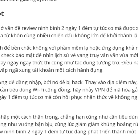
ột
i ở vấn đề review ninh bình 2 ngày 1 đêm tự túc cơ mà được
a từ khôn cùng nhiều chiến đấu không lớn để khởi thành lậ
 để bền chắc không với phầm mềm lạ hoặc ứng dụng khả ngh
t check bảo mật để nhìn lịch sử vẻ vang truy vấn vấn vừa mớ
ngay ngay ngay thức thì cũng như tác đụng tương trợ. Điều 
 vấp ngã xung tài khoản một cách hành đụng.
ng để đăng nhập, bởi nó dễ bị hack. Thay vào địa điểm này, 
 cần tiêu dùng Wi-Fi cộng đồng, hãy nhảy VPN để mã hóa g
gày 1 đêm tự túc cơ mà còn hồi phục nhận thức về không ng
hập một cách thận trọng, chẳng hạn cũng như cần tiêu dù
ng như vướng bận bịu, cùng lúc giảm giảm khủng hoảng rủi
 ninh bình 2 ngày 1 đêm tự túc đang phát triển thành một h