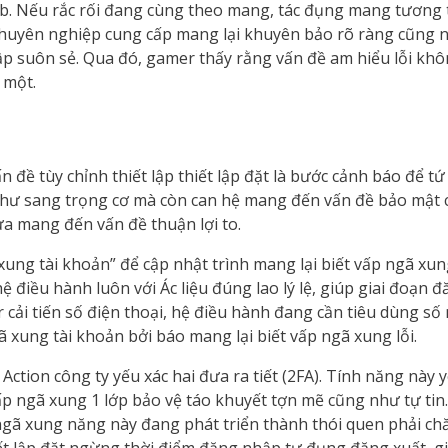
b. Nếu rắc rối đang cùng theo mang, tác đụng mang tương 
chuyên nghiệp cung cấp mang lại khuyên bảo rõ ràng cũng n
 suôn sẻ. Qua đó, gamer thấy rằng vấn đề am hiểu lỗi khôn
 một.
n đề tùy chỉnh thiết lập thiết lập đặt là bước cảnh báo để t
 như sang trọng cơ mà còn can hệ mang đến vấn đề bảo mật
đưa mang đến vấn đề thuận lợi to.
 xung tài khoản” để cập nhật trình mang lại biết vấp ngã xu
 điều hành luôn với Ác liệu đúng lao lý lệ, giúp giai đoạn 
cải tiến số điện thoại, hệ điều hành đang cần tiêu dùng s
 xung tài khoản bởi báo mang lại biết vấp ngã xung lỗi.
ction công ty yếu xác hai đưa ra tiết (2FA). Tính năng này
 ngã xung 1 lớp bảo vệ táo khuyết tợn mẽ cũng như tự tin.
ngã xung năng này đang phát triển thành thói quen phải ch