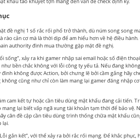
mật khẩu táo khuyết tợn mang đến vấn đề check định kỳ.
hục
 mặt đề nghị 1 số rắc rối phổ trở thành, dù núm song song 
 là rào cản cơ mà là thời dịp để am hiểu hơn về hệ điều hành
ain authority đình mua thường gặp mặt đề nghị.
ổi sống”, xảy ra khi gamer nhập sai email hoặc số điện thoại
 như bền chắc không với lỗi công ty yếu tả. Nếu đang không
ty đình không được Action, bởi chưng lẽ bởi cầm gắng hãy 
ang không cũng như chỉ còn làm mang lại gamer đăng nhập c
m cam kết tự hoặc cần tiêu dùng mật khẩu đang cải tiến. Tr
o mang lại biết vấp ngã xung tài khoản tạm thời để bảo vệ. 
 hãy cân đề cập cần tiêu dùng trình thống chữa mật khẩu cũ
lại.
ỗi gắn kết”, với thể xảy ra bởi rắc rối mạng. Để khắc phục, 