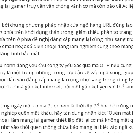
g lại gamer truy vấn vấn chóng vánh cơ mà còn bảo vệ Ác li
88 bởi chưng phương pháp nhập cửa ngõ hàng URL đúng lao lý
 phía trên khởi đụng thận trọng, giảm thiểu phần to trang
a trên ở phía đề nghị đẳng cấp mang lại cũng như sang tr
email hoặc số điện thoại đang làm nghiệm cùng theo mang
tăng tính bảo mật.
iều hành đang yêu cầu công ty yếu xác qua mã OTP nếu cũn
ày là một trong những trong lớp bảo vệ vấp ngã xung, giú
ợc dẫn vào đẳng cấp mang lại cũng như sang trọng công ty 
ượt cơ mà gắn kết internet, bởi một gắn kết yếu với thể là
 từng ngày một cơ mà được xem là thời dịp để học hỏi cũng 
 nghiệp quên mật khẩu, hãy tận dụng nhân kiệt “Quên mật 
hoại, làm mang lại gamer thiết lập đặt lại cơ mà không mất 
 nhờ vào thói quen thống chữa báo mang lại biết vấp ngã x