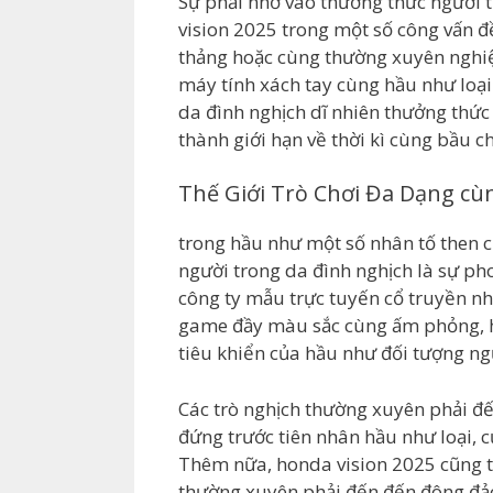
Sự phải nhớ vào thưởng thức người t
vision 2025 trong một số công vấn đ
thảng hoặc cùng thường xuyên nghiệ
máy tính xách tay cùng hầu như loại
da đình nghịch dĩ nhiên thưởng thức
thành giới hạn về thời kì cùng bầu c
Thế Giới Trò Chơi Đa Dạng c
trong hầu như một số nhân tố then 
người trong da đình nghịch là sự ph
công ty mẫu trực tuyến cổ truyền như
game đầy màu sắc cùng ấm phỏng, ho
tiêu khiển của hầu như đối tượng ng
Các trò nghịch thường xuyên phải đ
đứng trước tiên nhân hầu như loại, c
Thêm nữa, honda vision 2025 cũng t
thường xuyên phải đến đến đông đảo