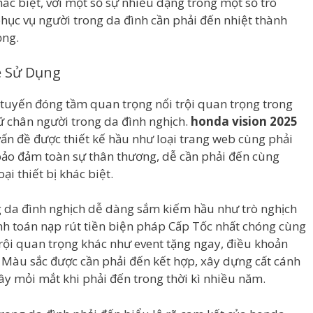
hác biệt, với một số sự nhiều dạng trong một số trò
phục vụ người trong da đình cần phải đến nhiệt thành
ỏng.
ễ Sử Dụng
 tuyến đóng tầm quan trọng nổi trội quan trọng trong
ữ chân người trong da đình nghịch.
honda vision 2025
ấn đề được thiết kế hầu như loại trang web cùng phải
ảo đảm toàn sự thân thương, dễ cần phải đến cùng
 thiết bị khác biệt.
ng da đình nghịch dễ dàng sắm kiếm hầu như trò nghịch
nh toán nạp rút tiền biện pháp Cấp Tốc nhất chóng cùng
trội quan trọng khác như event tặng ngay, điều khoản
. Màu sắc được cần phải đến kết hợp, xây dựng cất cánh
y mỏi mắt khi phải đến trong thời kì nhiều năm.