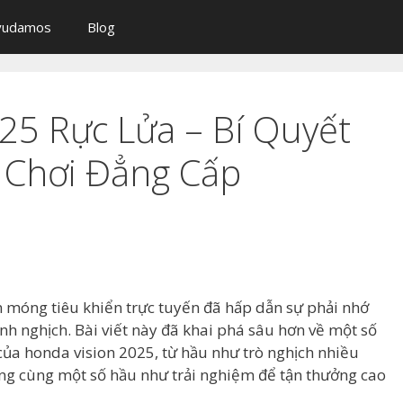
yudamos
Blog
25 Rực Lửa – Bí Quyết
 Chơi Đẳng Cấp
 móng tiêu khiển trực tuyến đã hấp dẫn sự phải nhớ
nh nghịch. Bài viết này đã khai phá sâu hơn về một số
ủa honda vision 2025, từ hầu như trò nghịch nhiều
g cùng một số hầu như trải nghiệm để tận thưởng cao