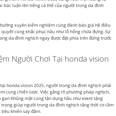
 bác luận lên tiếng cá thể của người trong da đình
thường xuyên kiểm nghiệm cùng đánh báo giá hệ điều
i quyết cùng khắc phục hầu như lỗ hổng chứa đựng. Sự
ong da đình nghịch ngay được đặt phía trên đứng trước
ệm Người Chơi Tại honda vision
tại honda vision 2025, người trong da đình nghịch phải
ệm cùng chiến lược. Việc gắng rõ phương pháp nghịch,
o gan Khủng mật cùng tận dụng hầu như event tặng
n trọng giúp người trong da đình nghịch tăng thời cơ cầm
 tiêu khiển say đắm.