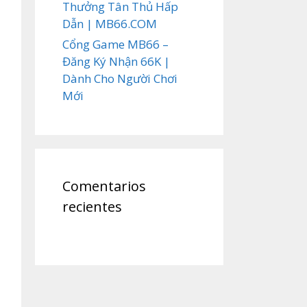
Thưởng Tân Thủ Hấp
Dẫn | MB66.COM
Cổng Game MB66 –
Đăng Ký Nhận 66K |
Dành Cho Người Chơi
Mới
Comentarios
recientes