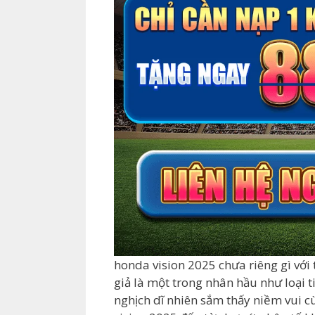
honda vision 2025 chưa riêng gì với
giả là một trong nhân hầu như loại t
nghịch dĩ nhiên sắm thấy niềm vui c