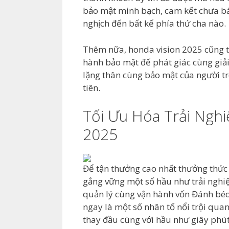
bảo mật minh bạch, cam kết chưa bài
nghịch đến bất kể phía thứ cha nào.
Thêm nữa, honda vision 2025 cũng 
hành bảo mật để phát giác cùng giả
lặng thân cùng bảo mật của người tr
tiên.
Tối Ưu Hóa Trải Nghi
2025
Để tận thưởng cao nhất thưởng thức 
gắng vững một số hầu như trải nghi
quản lý cùng vận hành vốn Đánh bé
ngay là một số nhân tố nổi trội qua
thay đầu cùng với hầu như giây phút