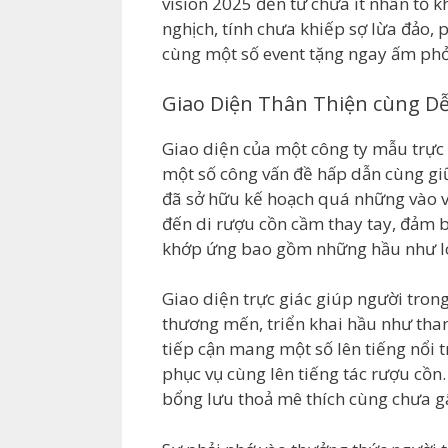
vision 2025 đến từ chưa ít nhân tố k
nghịch, tính chưa khiếp sợ lừa đảo, 
cùng một số event tặng ngay ấm ph
Giao Diện Thân Thiện cùng D
Giao diện của một công ty mẫu trực
một số công vấn đề hấp dẫn cùng gi
đã sở hữu kế hoạch quá những vào v
đến di rượu cồn cầm thay tay, đảm b
khớp ứng bao gồm những hầu như loại
Giao diện trực giác giúp người tro
thương mến, triển khai hầu như tha
tiếp cận mang một số lên tiếng nổi 
phục vụ cùng lên tiếng tác rượu cồn
bổng lưu thoả mê thích cùng chưa gâ