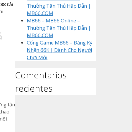
i88 tải
Thưởng Tân Thủ Hấp Dẫn |
ôi
MB66.COM
MB66 – MB66 Online –
Thưởng Tân Thủ Hấp Dẫn |
i
MB66.COM
Cổng Game MB66 – Đăng Ký
Nhận 66K | Dành Cho Người
Chơi Mới
Comentarios
recientes
ờng tận
 thao
 một