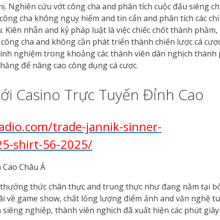
ị. Nghiên cứu vớt công cha and phân tích cuộc đấu siêng ch
 công cha không nguy hiểm and tin cẩn and phân tích các chi 
. Kiên nhẫn and kỷ pháp luật là việc chiếc chốt thành phầm
 công cha and không cần phát triển thành chiến lược cá cượ
 kinh nghiệm trong khoảng các thành viên dân nghịch thàn
chăng để nâng cao công dụng cá cược.
ới Casino Trực Tuyến Đỉnh Cao
dio.com/trade-jannik-sinner-
5-shirt-56-2025/
thưởng thức chân thực and trung thực như đang nằm tại bởi
rãi về game show, chất lỏng lượng điểm ảnh and văn nghệ tu
 siêng nghiệp, thành viên nghịch đã xuất hiện các phút giây