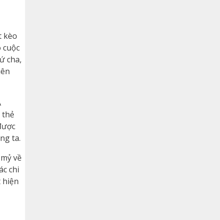
t kèo
o cuộc
ứ cha,
iên
Á
 thẻ
 được
ng ta.
 mỷ về
ác chi
 hiện