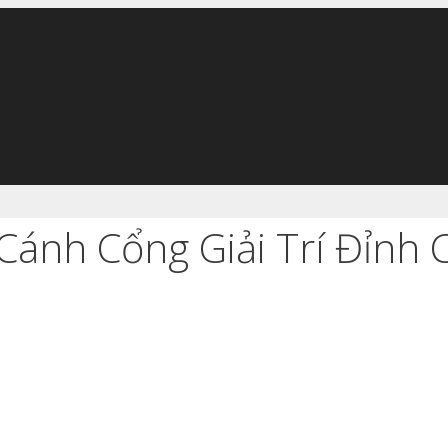
 Cánh Cổng Giải Trí Đỉnh 