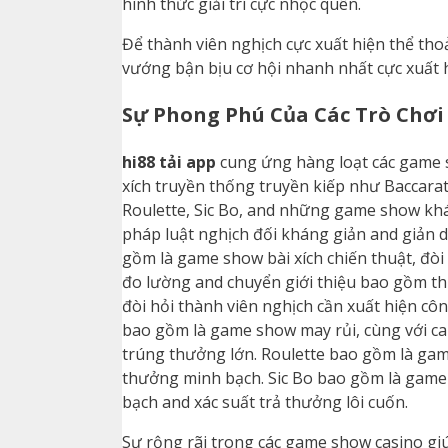
hình thức giải trí cực nhọc quên.
Để thành viên nghịch cực xuất hiện thể thoả
vướng bận bịu cơ hội nhanh nhất cực xuất h
Sự Phong Phú Của Các Trò Chơi 
hi88 tải app
cung ứng hàng loạt các game s
xích truyền thống truyền kiếp như Baccarat
Roulette, Sic Bo, and những game show khá
pháp luật nghịch đối kháng giản and giản d
gồm là game show bài xích chiến thuật, đòi
đo lường and chuyển giới thiệu bao gồm th
đòi hỏi thành viên nghịch cần xuất hiện c
bao gồm là game show may rủi, cùng với ca
trúng thưởng lớn. Roulette bao gồm là game
thưởng minh bạch. Sic Bo bao gồm là game
bạch and xác suất trả thưởng lôi cuốn.
Sự rộng rãi trong các game show casino giú