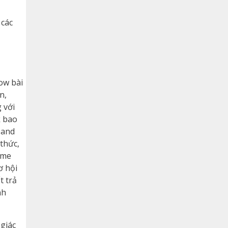
 các
ow bài
n,
 với
k bao
 and
thức,
ame
ơ hội
t trả
nh
 giác