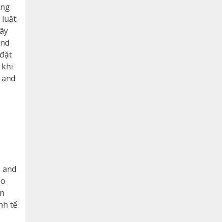
ừng
 luật
Xây
and
 đặt
 khi
n and
m and
ao
ên
nh tế