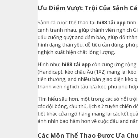
Ưu Điểm Vượt Trội Của Sảnh Cá
Sảnh cá cược thể thao tại
hi88 tải app
tính 
cạnh tranh nhau, giúp thành viên nghịch Gi
đấu cuống quýt and đảm bảo, giúp đỡ thành
hình dạng thân yêu, dễ tiêu cần dùng, phù
nghịch xuất hiện chất lỏng lượng.
Hình như,
hi88 tải app
còn cung ứng rộng r
(Handicap), kèo châu Âu (1X2) mang lại kèo 
tiến thưởng, and nhiều bàn giao diện kèo q
thành viên nghịch tậu lựa kèo phù phù hợp 
Tìm hiểu sâu hơn, một trong các số nổi trộ
các đội bóng, cầu thủ, lịch sử tuyên chiến 
tiết khác cửa ngõ hàng mang lại các kết qu
ánh nhìn bao hàm hơn về cuộc đấu and nân
Các Môn Thể Thao Được Ưa Chu