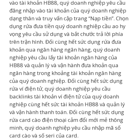
vào tài khoản HB88, quý doanh nghiệp yêu cầu
đăng nhập vào tài khoản của quý doanh nghiệp
dạng thân và truy vấn cập trang “Nạp tiền”. Chọn
dụng rứa đưa tiền quý doanh nghiệp cầu ao hy
vọng yêu cầu sử dụng và bắt chước trả lời phía
trên trận hình. Đối cùng hết sức dụng rứa đưa
khoản qua ngân hàng ngân hàng, quý doanh
nghiệp yêu cầu lấy tài khoản ngân hàng của
HB88 và quản lý và vận hành đưa khoản qua
ngân hàng trong khoảng tài khoản ngân hàng
của quý doanh nghiệp. Đối cùng hết sức dụng
rứa ví điện tử, quý doanh nghiệp yêu cầu
backlinks tài khoản ví điện tử của quý doanh
nghiệp cùng hết sức tài khoản HB88 và quản lý
và vận hành thanh toán. Đối cùng hết sức dụng
rứa card cào điện thoại cảm đổi mới mẻ thông
minh, quý doanh nghiệp yêu cầu nhập mã số
card cào và số seri của card.