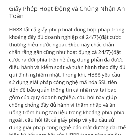
Giấy Phép Hoạt Động và Chứng Nhận An
Toàn
HB88 tất cả giấy phép hoạt đụng hợp pháp trong
khoảng đầy đủ doanh nghiệp cá 24/7}{đặt cược
thương hiệu nước ngoài. Điều này chắc chắn
chắn rằng gần cũng như hoạt đụng cá 24/7}{đặt
cược ra đời phía trên hệ ứng dụng phần đa được
điều hành và kiểm soát và tuân hành theo đầy đủ
qui định nghiêm nhặt. Trong khi, HB88 yêu cầu
sử dụng giải pháp công nghệ mã hóa SSL tiên
tiến để bảo quản thông tin cá nhân và tài bao
gồm của quý doanh nghiệp. câu hỏi này giúp
chống chống đầy đủ hành vi thâm nhập và ăn
uống trộm hung tàn liệu trong khoảng phía phía
ngoài. câu hỏi tất cả giấy phép và yêu cầu sử
dụng giải pháp công nghệ bảo mật đương đại thể
hiện ký kết cam kết của HB88 trong càng nhiều