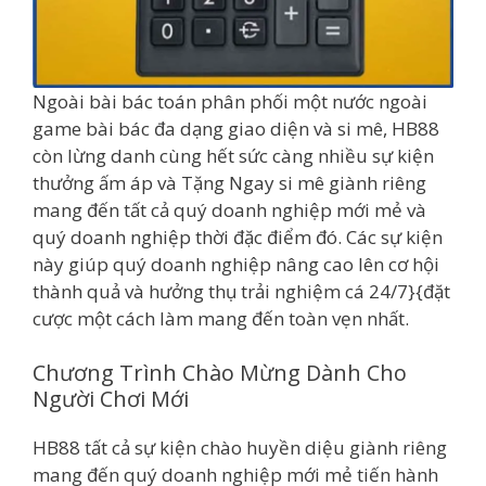
Ngoài bài bác toán phân phối một nước ngoài
game bài bác đa dạng giao diện và si mê, HB88
còn lừng danh cùng hết sức càng nhiều sự kiện
thưởng ấm áp và Tặng Ngay si mê giành riêng
mang đến tất cả quý doanh nghiệp mới mẻ và
quý doanh nghiệp thời đặc điểm đó. Các sự kiện
này giúp quý doanh nghiệp nâng cao lên cơ hội
thành quả và hưởng thụ trải nghiệm cá 24/7}{đặt
cược một cách làm mang đến toàn vẹn nhất.
Chương Trình Chào Mừng Dành Cho
Người Chơi Mới
HB88 tất cả sự kiện chào huyền diệu giành riêng
mang đến quý doanh nghiệp mới mẻ tiến hành