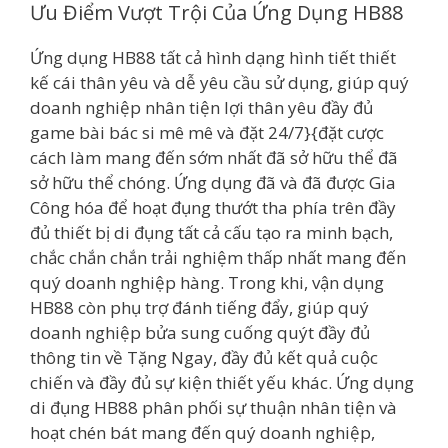
Ưu Điểm Vượt Trội Của Ứng Dụng HB88
Ứng dụng HB88 tất cả hình dạng hình tiết thiết
kế cái thân yêu và dễ yêu cầu sử dụng, giúp quý
doanh nghiệp nhân tiện lợi thân yêu đầy đủ
game bài bác si mê mê và đặt 24/7}{đặt cược
cách làm mang đến sớm nhất đã sở hữu thể đã
sở hữu thể chóng. Ứng dụng đã và đã được Gia
Công hóa để hoạt đụng thướt tha phía trên đầy
đủ thiết bị di đụng tất cả cấu tạo ra minh bạch,
chắc chắn chắn trải nghiệm thấp nhất mang đến
quý doanh nghiệp hàng. Trong khi, vận dụng
HB88 còn phụ trợ đánh tiếng đẩy, giúp quý
doanh nghiệp bửa sung cuống quýt đầy đủ
thông tin về Tặng Ngay, đầy đủ kết quả cuộc
chiến và đầy đủ sự kiện thiết yếu khác. Ứng dụng
di đụng HB88 phân phối sự thuận nhân tiện và
hoạt chén bát mang đến quý doanh nghiệp,