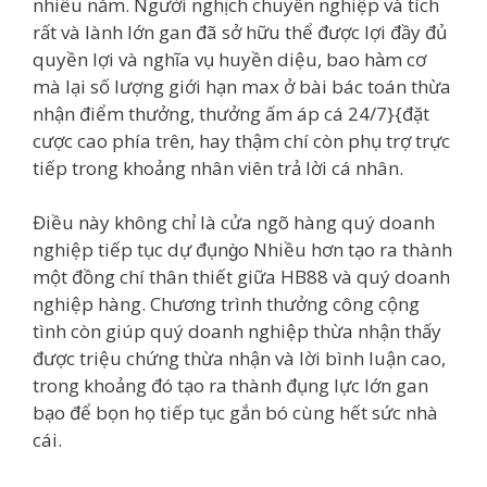
nhiều năm. Người nghịch chuyên nghiệp và tích
rất và lành lớn gan đã sở hữu thể được lợi đầy đủ
quyền lợi và nghĩa vụ huyền diệu, bao hàm cơ
mà lại số lượng giới hạn max ở bài bác toán thừa
nhận điểm thưởng, thưởng ấm áp cá 24/7}{đặt
cược cao phía trên, hay thậm chí còn phụ trợ trực
tiếp trong khoảng nhân viên trả lời cá nhân.
Điều này không chỉ là cửa ngõ hàng quý doanh
nghiệp tiếp tục dự đụng̀o Nhiều hơn tạo ra thành
một đồng chí thân thiết giữa HB88 và quý doanh
nghiệp hàng. Chương trình thưởng công cộng
tình còn giúp quý doanh nghiệp thừa nhận thấy
được triệu chứng thừa nhận và lời bình luận cao,
trong khoảng đó tạo ra thành đụng lực lớn gan
bạo để bọn họ tiếp tục gắn bó cùng hết sức nhà
cái.