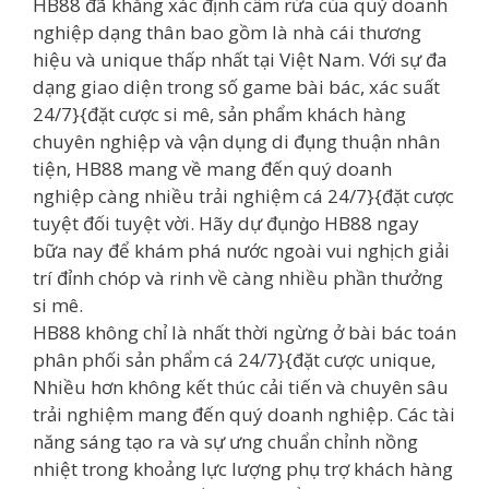
HB88 đã khẳng xác định cầm rứa của quý doanh
nghiệp dạng thân bao gồm là nhà cái thương
hiệu và unique thấp nhất tại Việt Nam. Với sự đa
dạng giao diện trong số game bài bác, xác suất
24/7}{đặt cược si mê, sản phẩm khách hàng
chuyên nghiệp và vận dụng di đụng thuận nhân
tiện, HB88 mang về mang đến quý doanh
nghiệp càng nhiều trải nghiệm cá 24/7}{đặt cược
tuyệt đối tuyệt vời. Hãy dự đụng̀o HB88 ngay
bữa nay để khám phá nước ngoài vui nghịch giải
trí đỉnh chóp và rinh về càng nhiều phần thưởng
si mê.
HB88 không chỉ là nhất thời ngừng ở bài bác toán
phân phối sản phẩm cá 24/7}{đặt cược unique,
Nhiều hơn không kết thúc cải tiến và chuyên sâu
trải nghiệm mang đến quý doanh nghiệp. Các tài
năng sáng tạo ra và sự ưng chuẩn chỉnh nồng
nhiệt trong khoảng lực lượng phụ trợ khách hàng