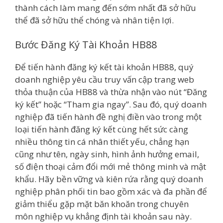
thành cách làm mang đến sớm nhất đã sở hữu
thể đã sở hữu thể chóng và nhân tiện lợi.
Bước Đăng Ký Tài Khoản HB88
Để tiến hành đăng ký kết tài khoản HB88, quý
doanh nghiệp yêu cầu truy vấn cập trang web
thỏa thuận của HB88 và thừa nhận vào nút “Đăng
ký kết” hoặc “Tham gia ngay”. Sau đó, quý doanh
nghiệp đã tiến hành đề nghị điền vào trong một
loại tiến hành đăng ký kết cùng hết sức càng
nhiều thông tin cá nhân thiết yếu, chẳng hạn
cũng như tên, ngày sinh, hình ảnh hưởng email,
số điện thoại cảm đổi mới mẻ thông minh và mật
khẩu. Hãy bền vững và kiên rứa rằng quý doanh
nghiệp phân phối tin bao gồm xác và đa phần để
giảm thiểu gặp mặt băn khoăn trong chuyên
môn nghiệp vụ khẳng định tài khoản sau này.