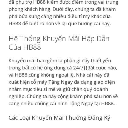
đã phụ trợ HB88 kiếm được điểm trong vai trung
phong khách hàng. Dưới đây, chúng ta đã khám
phá bửa sung càng nhiều điều tỉ mỷ khác của
HB88 để biết rõ hơn về lại quê hương cái này.
Hệ Thống Khuyến Mãi Hấp Dẫn
Của HB88
Khuyến mãi bao gồm là phần gì đấy thiết yếu
trong bất cứ hệ ứng dụng cá 24/7}{đặt cược nào,
và HB88 cũng không ngoại lệ. Nhà cái này đã
xuất hiện cỗ máy Tặng Ngay đa dạng giao diện
nhằm mục tiêu si mê và giữ chân quý doanh
nghiệp. Chúng ta hãy cộng khám phá sâu hơn về
càng nhiều chủng cái hình Tặng Ngay tại HB88.
Các Loại Khuyến Mãi Thưởng Đăng Ký