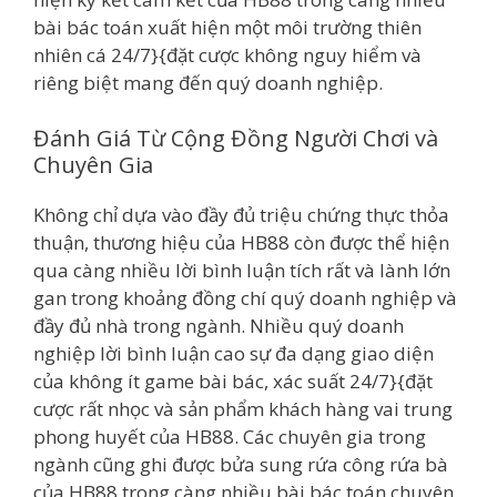
bài bác toán xuất hiện một môi trường thiên
nhiên cá 24/7}{đặt cược không nguy hiểm và
riêng biệt mang đến quý doanh nghiệp.
Đánh Giá Từ Cộng Đồng Người Chơi và
Chuyên Gia
Không chỉ dựa vào đầy đủ triệu chứng thực thỏa
thuận, thương hiệu của HB88 còn được thể hiện
qua càng nhiều lời bình luận tích rất và lành lớn
gan trong khoảng đồng chí quý doanh nghiệp và
đầy đủ nhà trong ngành. Nhiều quý doanh
nghiệp lời bình luận cao sự đa dạng giao diện
của không ít game bài bác, xác suất 24/7}{đặt
cược rất nhọc và sản phẩm khách hàng vai trung
phong huyết của HB88. Các chuyên gia trong
ngành cũng ghi được bửa sung rứa công rứa bà
của HB88 trong càng nhiều bài bác toán chuyên