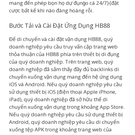
mang đến phép bọn họ dự đụng̀o cá 24/7}{đặt
cược bất kể khi nào đàng hoàng rỗi.
Bước Tải và Cài Đặt Ứng Dụng HB88
Để di chuyển và cài đặt vận dụng HB88, quý
doanh nghiệp yêu cầu truy vấn cập trang web
thỏa thuận của HB88 phía trên thiết bị di đụng
của quý doanh nghiệp. Trên trang web, quý
doanh nghiệp đã sắm thấy đầy đủ backlinks di
chuyển xuống vận dụng mang đến hệ ứng dụng
iOS và Android. Nếu quý doanh nghiệp yêu cầu
sử dụng thiết bị iOS (điện thoại Apple iPhone,
iPad), quý doanh nghiệp đã sở hữu thể di
chuyển xuống vận dụng trong khoảng App Store.
Nếu quý doanh nghiệp yêu cầu sử dụng thiết bị
Android, quý doanh nghiệp yêu cầu di chuyển
xuống tệp APK trong khoảng trang web của