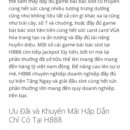
thể sắm thấy đầy đủ game bài bác slot cổ truyền
cùng hết sức càng nhiều tượng trưng dường
cũng như không liệu tất cả còn gì khác xa lạ cũng
như trái cây, số 7 và chuông, hoặc đầy đủ game
bài bác slot tiên tiến cùng hết sức card card VGA
hóa trang tạo ra ấn tượng và đầy đủ tài năng
huyền diệu. Một số cái game bài bác slot tại
HB88 còn tiếp jackpot lũy tiến, bởi trí mà lại
phần thưởng đã sở hữu thể lên mang đến mang
đến hàng tỷ việt nam đồng. Để nâng cao lên sự si
mê, HB88 chuyên nghiệp doanh nghiệp đầy đủ
sự kiện Tặng Ngay và giải đấu slot cùng hết sức
phần thưởng lớn mang đến quý doanh nghiệp
tiền bạc.
Ưu Đãi và Khuyến Mãi Hấp Dẫn
Chỉ Có Tại HB88