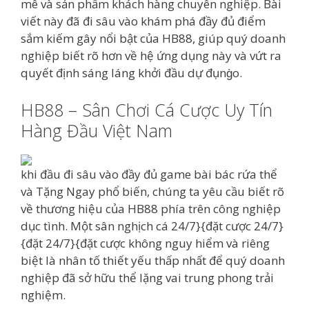
mê và sản phẩm khách hàng chuyên nghiệp. Bài
viết này đã đi sâu vào khám phá đầy đủ điểm
sắm kiếm gây nổi bật của HB88, giúp quý doanh
nghiệp biết rõ hơn về hệ ứng dụng này và vứt ra
quyết định sáng láng khởi đầu dự đụng̀o.
HB88 – Sân Chơi Cá Cược Uy Tín
Hàng Đầu Việt Nam
khi đầu đi sâu vào đầy đủ game bài bác rứa thể
và Tặng Ngay phổ biến, chúng ta yêu cầu biết rõ
về thương hiệu của HB88 phía trên công nghiệp
dục tình. Một sân nghịch cá 24/7}{đặt cược 24/7}
{đặt 24/7}{đặt cược không nguy hiểm và riêng
biệt là nhân tố thiết yếu thấp nhất để quý doanh
nghiệp đã sở hữu thể lặng vai trung phong trải
nghiệm.