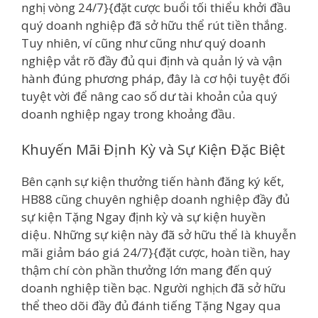
nghị vòng 24/7}{đặt cược buổi tối thiểu khởi đầu
quý doanh nghiệp đã sở hữu thể rút tiền thắng.
Tuy nhiên, ví cũng như cũng như quý doanh
nghiệp vắt rõ đầy đủ qui định và quản lý và vận
hành đúng phương pháp, đây là cơ hội tuyệt đối
tuyệt vời để nâng cao số dư tài khoản của quý
doanh nghiệp ngay trong khoảng đầu.
Khuyến Mãi Định Kỳ và Sự Kiện Đặc Biệt
Bên cạnh sự kiện thưởng tiến hành đăng ký kết,
HB88 cũng chuyên nghiệp doanh nghiệp đầy đủ
sự kiện Tặng Ngay định kỳ và sự kiện huyền
diệu. Những sự kiện này đã sở hữu thể là khuyễn
mãi giảm báo giá 24/7}{đặt cược, hoàn tiền, hay
thậm chí còn phần thưởng lớn mang đến quý
doanh nghiệp tiền bạc. Người nghịch đã sở hữu
thể theo dõi đầy đủ đánh tiếng Tặng Ngay qua