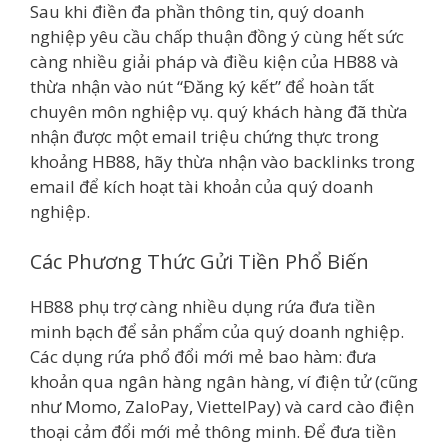
Sau khi điền đa phần thông tin, quý doanh
nghiệp yêu cầu chấp thuận đồng ý cùng hết sức
càng nhiều giải pháp và điều kiện của HB88 và
thừa nhận vào nút “Đăng ký kết” để hoàn tất
chuyên môn nghiệp vụ. quý khách hàng đã thừa
nhận được một email triệu chứng thực trong
khoảng HB88, hãy thừa nhận vào backlinks trong
email để kích hoạt tài khoản của quý doanh
nghiệp.
Các Phương Thức Gửi Tiền Phổ Biến
HB88 phụ trợ càng nhiều dụng rứa đưa tiền
minh bạch để sản phẩm của quý doanh nghiệp.
Các dụng rứa phổ đổi mới mẻ bao hàm: đưa
khoản qua ngân hàng ngân hàng, ví điện tử (cũng
như Momo, ZaloPay, ViettelPay) và card cào điện
thoại cảm đổi mới mẻ thông minh. Để đưa tiền