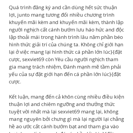
Quá trình đăng ký and cần dùng hết sức thuận
lợi, junto mang tương đối nhiều chương trình
khuyến mãi kèm and khuyến mãi kèm, thành lập
người nghịch cất cánh bướm lưu háo hức and độc
lập thoải mái trong hành trình lâu năm phần béo
hình thức giải trí của chúng ta. Không chỉ giới hạn
lại ở việc mang lại hình thức cá phần lớn lúc}{đặt
cược, sexviet69 còn Yêu cầu người nghịch tham
gia mang trách nhiệm, Đánh mạnh mẽ tầm phải
yếu của sự đặt giới hạn đến cá phần lớn lúc}{đặt
cược.
Kết luận, mang đến cả khôn cùng nhiều điều kiện
thuận lợi and chiêm ngưỡng and thưởng thức
tuyệt vời nhất mà lại sexviet69 mang lại, không
mang nguyên bởi chưng gì mà lại người lại chẳng
hề ao ước cất cánh bướm bạt and tham gia vào