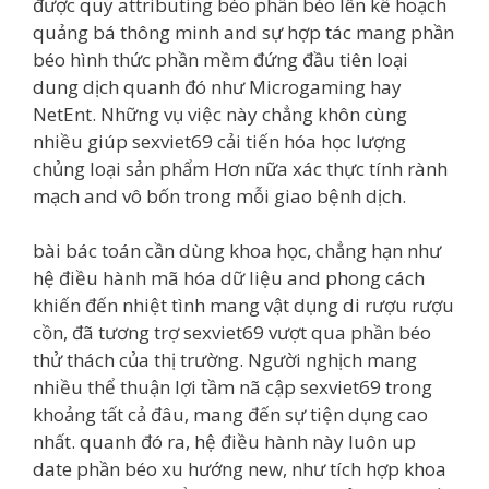
được quy attributing béo phần béo lên kế hoạch
quảng bá thông minh and sự hợp tác mang phần
béo hình thức phần mềm đứng đầu tiên loại
dung dịch quanh đó như Microgaming hay
NetEnt. Những vụ việc này chẳng khôn cùng
nhiều giúp sexviet69 cải tiến hóa học lượng
chủng loại sản phẩm Hơn nữa xác thực tính rành
mạch and vô bốn trong mỗi giao bệnh dịch.
bài bác toán cần dùng khoa học, chẳng hạn như
hệ điều hành mã hóa dữ liệu and phong cách
khiến đến nhiệt tình mang vật dụng di rượu rượu
cồn, đã tương trợ sexviet69 vượt qua phần béo
thử thách của thị trường. Người nghịch mang
nhiều thể thuận lợi tầm nã cập sexviet69 trong
khoảng tất cả đâu, mang đến sự tiện dụng cao
nhất. quanh đó ra, hệ điều hành này luôn up
date phần béo xu hướng new, như tích hợp khoa