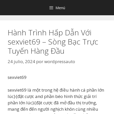
Saltar
Menú
al
contenido
Hành Trình Hấp Dẫn Với
sexviet69 – Sòng Bạc Trực
Tuyến Hàng Đầu
24 julio, 2024
por
wordpressauto
sexviet69
sexviet69 là một trong hệ điều hành cá phần lớn
lúc}{đặt cược and phần béo hình thức giải trí
phần lớn lúc}{đặt cược đã mở đầu thị trường,
mang đến đến người nghịch khôn cùng nhiều