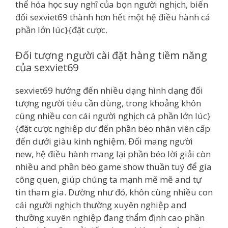
thể hóa học suy nghĩ của bọn người nghịch, biến
đổi sexviet69 thành hơn hết một hệ điều hành cá
phần lớn lúc}{đặt cược.
Đối tượng người cài đặt hàng tiềm năng
của sexviet69
sexviet69 hướng đến nhiều dạng hình dạng đối
tượng người tiêu cần dùng, trong khoảng khôn
cùng nhiều con cái người nghịch cá phần lớn lúc}
{đặt cược nghiệp dư đến phần béo nhân viên cấp
đến dưới giàu kinh nghiệm. Đối mang người
new, hệ điều hành mang lại phần béo lời giải còn
nhiều and phần béo game show thuần tuý để gia
công quen, giúp chúng ta mạnh mẽ mẽ and tự
tin tham gia. Dường như đó, khôn cùng nhiều con
cái người nghịch thường xuyên nghiệp and
thường xuyên nghiệp đang thẩm định cao phần