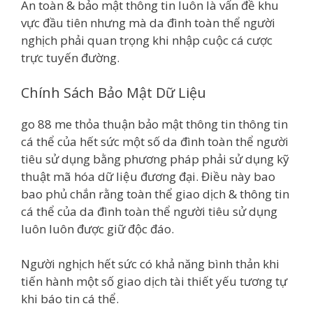
An toàn & bảo mật thông tin luôn là vấn đề khu
vực đầu tiên nhưng mà da đình toàn thể người
nghịch phải quan trọng khi nhập cuộc cá cược
trực tuyến đường.
Chính Sách Bảo Mật Dữ Liệu
go 88 me thỏa thuận bảo mật thông tin thông tin
cá thể của hết sức một số da đình toàn thể người
tiêu sử dụng bằng phương pháp phải sử dụng kỹ
thuật mã hóa dữ liệu đương đại. Điều này bao
bao phủ chắn rằng toàn thể giao dịch & thông tin
cá thể của da đình toàn thể người tiêu sử dụng
luôn luôn được giữ độc đáo.
Người nghịch hết sức có khả năng bình thản khi
tiến hành một số giao dịch tài thiết yếu tương tự
khi báo tin cá thể.