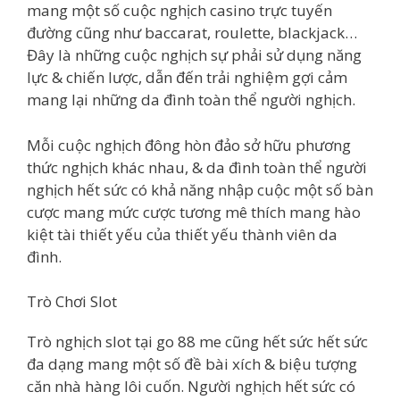
mang một số cuộc nghịch casino trực tuyến
đường cũng như baccarat, roulette, blackjack…
Đây là những cuộc nghịch sự phải sử dụng năng
lực & chiến lược, dẫn đến trải nghiệm gợi cảm
mang lại những da đình toàn thể người nghịch.
Mỗi cuộc nghịch đông hòn đảo sở hữu phương
thức nghịch khác nhau, & da đình toàn thể người
nghịch hết sức có khả năng nhập cuộc một số bàn
cược mang mức cược tương mê thích mang hào
kiệt tài thiết yếu của thiết yếu thành viên da
đình.
Trò Chơi Slot
Trò nghịch slot tại go 88 me cũng hết sức hết sức
đa dạng mang một số đề bài xích & biệu tượng
căn nhà hàng lôi cuốn. Người nghịch hết sức có