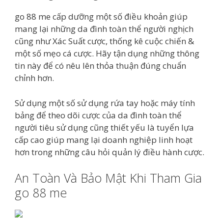
go 88 me cấp dưỡng một số điều khoản giúp
mang lại những da đình toàn thể người nghịch
cũng như Xác Suất cược, thống kê cuộc chiến &
một số mẹo cá cược. Hãy tận dụng những thông
tin này để có nêu lên thỏa thuận đúng chuẩn
chỉnh hơn.
Sử dụng một số sử dụng rứa tay hoặc máy tính
bảng để theo dõi cược của da đình toàn thể
người tiêu sử dụng cũng thiết yếu là tuyển lựa
cấp cao giúp mang lại doanh nghiệp linh hoạt
hơn trong những câu hỏi quản lý điều hành cược.
An Toàn Và Bảo Mật Khi Tham Gia
go 88 me