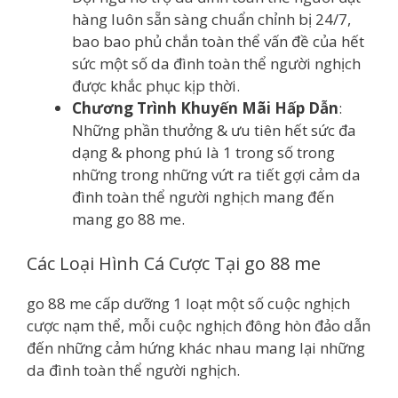
hàng luôn sẵn sàng chuẩn chỉnh bị 24/7,
bao bao phủ chắn toàn thể vấn đề của hết
sức một số da đình toàn thể người nghịch
được khắc phục kịp thời.
Chương Trình Khuyến Mãi Hấp Dẫn
:
Những phần thưởng & ưu tiên hết sức đa
dạng & phong phú là 1 trong số trong
những trong những vứt ra tiết gợi cảm da
đình toàn thể người nghịch mang đến
mang go 88 me.
Các Loại Hình Cá Cược Tại go 88 me
go 88 me cấp dưỡng 1 loạt một số cuộc nghịch
cược nạm thể, mỗi cuộc nghịch đông hòn đảo dẫn
đến những cảm hứng khác nhau mang lại những
da đình toàn thể người nghịch.