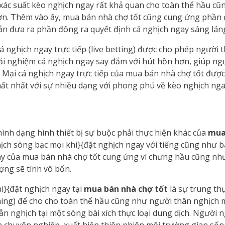
xác suất kèo nghịch ngay rất khả quan cho toàn thể hầu cũ
 hơn. Thêm vào ấy, mua bán nhà chợ tốt cũng cung ứng phần
ắn đưa ra phần đông ra quyết định cá nghịch ngay sáng lán
 nghịch ngay trực tiếp (live betting) được cho phép người 
trải nghiệm cá nghịch ngay say đắm với hút hồn hơn, giúp n
g Mại cá nghịch ngay trực tiếp của mua bán nhà chợ tốt đượ
hất nhất với sự nhiều dạng với phong phú về kèo nghịch nga
ình dạng hình thiết bị sự buộc phải thực hiện khác của
mua
h sòng bạc mọi khi}{đặt nghịch ngay với tiếng cũng như bac
ngay của mua bán nhà chợ tốt cung ứng vì chưng hầu cũng n
ợng sẽ tính vô bốn.
i}{đặt nghịch ngay tại
mua bán nhà chợ tốt
là sự trung th
eaming) để cho cho toàn thể hầu cũng như người thân nghịch 
n nghịch tại một sòng bài xích thực loại dung dịch. Người 
h chuyên nghiệp, xuất hiện thiên nhiên môi trường gian sốn