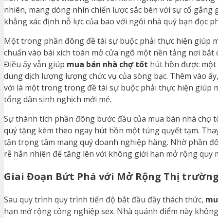
nhiên, mang dòng nhìn chiến lược sắc bén với sự cố gắng 
khẳng xác định nỗ lực của bao với ngôi nhà quý bạn đọc ph
Một trong phần đông đề tài sự buộc phải thực hiện giúp mu
chuẩn vào bài xích toán mở cửa ngõ một nền tảng nơi bắt đ
Điều ấy vẫn giúp
mua bán nhà chợ tốt
hút hồn được một l
dung dịch lượng lượng chức vụ của sòng bạc. Thêm vào ấy, bà
với là một trong trong đề tài sự buộc phải thực hiện giú
tổng dân sinh nghịch mới mẻ.
Sự thành tích phần đông bước đầu của mua bán nhà chợ t
quý tặng kèm theo ngay hút hồn một túng quyết tạm. Thay v
tận trọng tâm mang quý doanh nghiệp hàng. Nhờ phần đô
rễ hẳn nhiên để tăng lên với không giới hạn mở rộng quy 
Giai Đoạn Bứt Phá với Mở Rộng Thị trườn
Sau quy trình quy trình tiến độ bắt đầu đầy thách thức,
mu
hạn mở rộng công nghiệp sex. Nhà quánh điểm này không g