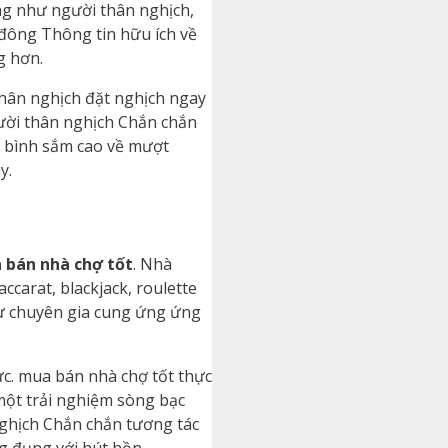
ng như người thân nghịch,
 đông Thông tin hữu ích về
g hơn.
thân nghịch đặt nghịch ngay
gười thân nghịch Chắn chắn
c bình sắm cao về mượt
y.
 bán nhà chợ tốt
. Nhà
carat, blackjack, roulette
hư chuyên gia cung ứng ứng
ực. mua bán nhà chợ tốt thực
một trải nghiệm sòng bạc
nghịch Chắn chắn tương tác
g đụng với hút hồn.