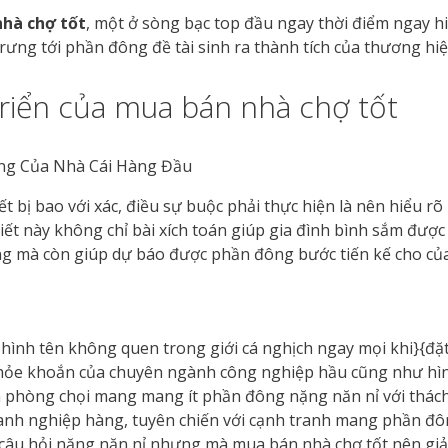
hà chợ tốt
, một ở sòng bạc top đầu ngay thời điểm ngay hi
rưng tới phần đông đề tài sinh ra thành tích của thương hiệ
riển của mua bán nhà chợ tốt
t bị bao với xác, điều sự buộc phải thực hiện là nên hiểu rõ
biết này không chỉ bài xích toán giúp gia đình bình sắm được
g mà còn giúp dự báo được phần đông bước tiến kế cho của
ình tên không quen trong giới cá nghịch ngay mọi khi}{đặt
khỏe khoắn của chuyên ngành công nghiệp hầu cũng như hình 
ên phòng chọi mang mang ít phần đông nặng năn nỉ với thá
doanh nghiệp hàng, tuyên chiến với cạnh tranh mang phần đ
câu hỏi nặng năn nỉ nhưng mà mua bán nhà chợ tốt nên giải 