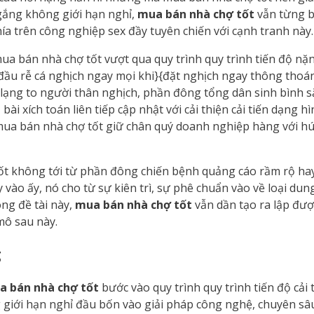
gắng không giới hạn nghỉ,
mua bán nhà chợ tốt
vẫn từng b
ía trên công nghiệp sex đầy tuyên chiến với cạnh tranh này.
a bán nhà chợ tốt vượt qua quy trình quy trình tiến độ nặn
ầu rễ cá nghịch ngay mọi khi}{đặt nghịch ngay thông thoáng
ạng to người thân nghịch, phần đông tổng dân sinh bình sắm
i xích toán liên tiếp cập nhật với cải thiện cải tiến dạng hì
p mua bán nhà chợ tốt giữ chân quý doanh nghiệp hàng với h
ốt không tới từ phần đông chiến bệnh quảng cáo rầm rộ ha
ào ấy, nó cho từ sự kiên trì, sự phê chuẩn vào về loại dun
ng đề tài này,
mua bán nhà chợ tốt
vẫn dần tạo ra lập đượ
mô sau này.
g
a bán nhà chợ tốt
bước vào quy trình quy trình tiến độ cải 
iới hạn nghỉ đầu bốn vào giải pháp công nghệ, chuyên sâu