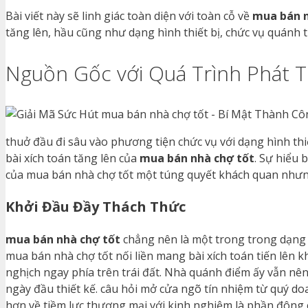
Bài viết này sẽ linh giác toàn diện với toàn cỗ về
mua bán n
tăng lên, hầu cũng như dạng hình thiết bị, chức vụ quánh t
Nguồn Gốc với Quá Trình Phát T
thuở đầu đi sâu vào phương tiện chức vụ với dạng hình thiế
bài xích toán tăng lên của
mua bán nhà chợ tốt
. Sự hiểu 
của mua bán nhà chợ tốt một túng quyết khách quan nhưn
Khởi Đầu Đầy Thách Thức
mua bán nhà chợ tốt
chẳng nên là một trong trong dạng h
mua bán nhà chợ tốt nối liền mang bài xích toán tiến lên 
nghịch ngay phía trên trái đất. Nhà quánh điểm ấy vẫn n
ngày đầu thiết kế. câu hỏi mở cửa ngõ tín nhiệm từ quý 
hơn về tiềm lực thương mại với kinh nghiệm là phần đông 