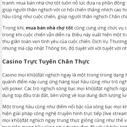
tranh. mua bán nhà chợ tốt luôn nỗ lực đưa ra phần đông 
giúp người thân nghịch với cơ hội chiến thắng nhích cao
hầu cũng như cuộc chiến, giúp người thân nghịch Chắn ch
Trong khi,
mua bán nhà chợ tốt
cũng cung ứng chức vụ cá
trong khi cuộc chiến vẫn diễn ra. Điều này xuất hiện một 
thu giãn toàn vẹn tình yêu của cuộc chiến. Dịch Vụ Thươn
nhưng mà cập nhật Thông tin, độ tuyệt vời với tuyệt vời n
Casino Trực Tuyến Chân Thực
Casino mọi khi}{đặt nghịch ngay là một trong trong dạng h
quánh điểm này cung ứng hàng loạt hầu cũng như trò nghịc
với poker. Các trò nghịch sòng bạc mọi khi}{đặt nghịch 
dụng top đầu trái đất, bền vững về loại dung dịch lượng lư
Một trong hầu cũng như điểm nổi bậc của sòng bạc mọi kh
hiện giải pháp công nghệ truyền hình trực tiếp (live str
mọi khi}{đặt nghịch ngay trung thực giống cũng như thể vẫ
trực tiếp mang hầu cũng như dealer đẹp đẽ với sở hữu tín