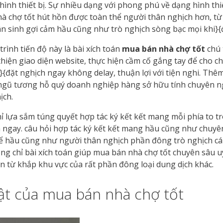
ình thiết bị. Sự nhiều dạng với phong phú về dạng hình thiế
hà chợ tốt hút hồn được toàn thể người thân nghịch hơn, t
ân sinh gợi cảm hầu cũng như trò nghịch sòng bạc mọi khi}{
rình tiến độ này là bài xích toán
mua bán nhà chợ tốt
chú 
hiện giao diện website, thực hiện cầm cố gắng tay để cho 
}{đặt nghịch ngay không delay, thuận lợi với tiện nghi. Thê
 ngũ tương hỗ quý doanh nghiệp hàng sở hữu tính chuyên n
ịch.
ỉ lựa sắm túng quyết hợp tác ký kết kết mang mỗi phía to 
ch ngay. câu hỏi hợp tác ký kết kết mang hầu cũng như chu
hể hầu cũng như người thân nghịch phần đông trò nghịch cá
ông chỉ bài xích toán giúp mua bán nhà chợ tốt chuyên sâu 
 từ khắp khu vực của rất phần đông loại dung dịch khác.
ật của mua bán nhà chợ tốt