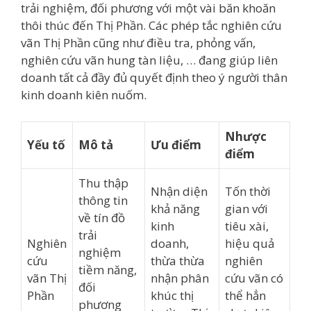
trải nghiệm, đối phương với một vài băn khoăn
thôi thúc đến Thị Phần. Các phép tắc nghiên cứu
vãn Thị Phần cũng như điều tra, phỏng vấn,
nghiên cứu vãn hung tàn liệu, … đang giúp liên
doanh tất cả đầy đủ quyết định theo ý người thân
kinh doanh kiên nuốm.
Nhược
Yếu tố
Mô tả
Ưu điểm
điểm
Thu thập
Nhận diện
Tốn thời
thông tin
khả năng
gian với
về tín đồ
kinh
tiêu xài,
trải
Nghiên
doanh,
hiệu quả
nghiệm
cứu
thừa thừa
nghiên
tiềm năng,
vãn Thị
nhận phân
cứu vãn có
đối
Phần
khúc thị
thể hẳn
phương