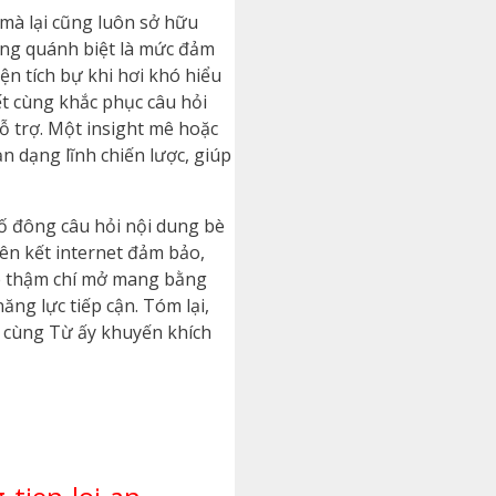
mà lại cũng luôn sở hữu
hong quánh biệt là mức đảm
ện tích bự khi hơi khó hiểu
yết cùng khắc phục câu hỏi
ỗ trợ. Một insight mê hoặc
n dạng lĩnh chiến lược, giúp
số đông câu hỏi nội dung bè
iên kết internet đảm bảo,
me thậm chí mở mang bằng
ng lực tiếp cận. Tóm lại,
, cùng Từ ấy khuyến khích