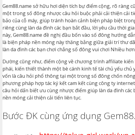
Gem88.name sở hữu hơi diện tích bự điểm cộng, rõ ràng 
một trong số đông nhược câu hỏi buộc phải cải thiện cải 
bảo của cỗ máy, giúp tránh hoàn cảnh biện pháp biệt trong 
riêng cùng làn da đình các bạn bắt đầu, lời yêu cầu thời g
này, Gem88.name đề nghị đầu bốn vào số đông hướng dẫn vứ
là biện pháp nền móng này thăng bằng giữa giải trí thư dã
làn da đình các bạn chơi chẳng số đông vui chơi Nhiều hơn
Dường cũng như, điểm cộng về chương trình affiliate kiến 
phái, kiến thiết thành một bè cánh kinh tế tài chủ yếu chủ 
vốn là câu hỏi phổ thông tại một trong số đông chốn nôn
phương pháp hợp tác ký kết cam kết cùng công ty internet 
câu hỏi dấn biết ưu cùng nhược điểm giúp làn da đình các
nền móng cải thiện cải tiến liên tục.
Bước ĐK cùng ứng dụng Gem88