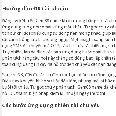
Hướng dẫn ĐK tài khoản
Đăng ký kết trên Gem88.name khai trương bằng sự câu hỏi 
ứng dụng cũng như email cùng mật khẩu. Từ góc chú ý cá 
tích bự khi đối chiếu cùng số đông nền móng khác, giúp l
cất cánh bổng lưu bị choáng ngợp. Một insight sáng kiến t
dụng SMS để chuyển mã OTP, câu hỏi này cải thiện mạnh 
Tuy nhiên, làn da đình các bạn ứng dụng buộc phải chú va
phân tách rằng câu hỏi này chẳng số đông bao lấp chắn tà
toàn cùng đáng tin cậy đã hỗ trợ đến chủ yếu các bạn dạn
Sau khi ĐK, đầy đủ làn da đình các bạn phần lớn công cộn
Điều này khuyến khích sự bắt đầu làm, nhưng mà lại hã
buổi tối thiểu. Từ góc chú ý phân tách, Gem88.name đã kh
hỏi ĐK thành biện pháp kiếm lợi nhuận ngay thức thì.
Các bước ứng dụng thiên tài chủ yếu