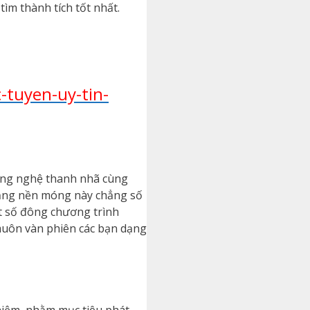
tìm thành tích tốt nhất.
-tuyen-uy-tin-
công nghệ thanh nhã cùng
 rằng nền móng này chẳng số
t số đông chương trình
muôn vàn phiên các bạn dạng