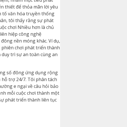
hiệm, nhằm mục tiêu phát
n thiết để thỏa mãn lời yêu
ân tố văn hóa truyền thống
ân, tôi thấy rằng sự phát
ộc chơi Nhiều hơn là chủ
liên hiệp công nghệ
ố đông nền móng khác. Ví dụ,
 phiên chơi phát triển thành
duy trì sự an toàn cùng an
hẳng số đông ứng dụng rộng
 hỗ trợ 24/7. Tôi phân tách
thường e ngại về câu hỏi bảo
ành mỗi cuộc chơi thành một
 phát triển thành liên tục