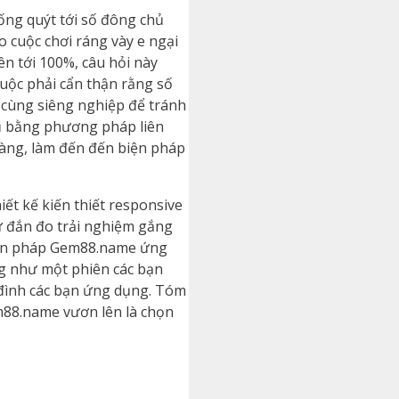
ống quýt tới số đông chủ
o cuộc chơi ráng vày e ngại
ên tới 100%, câu hỏi này
buộc phải cẩn thận rằng số
 cùng siêng nghiệp để tránh
hủ bằng phương pháp liên
hàng, làm đến đến biện pháp
ết kế kiến thiết responsive
ự đắn đo trải nghiệm gắng
 biện pháp Gem88.name ứng
ng như một phiên các bạn
a đình các bạn ứng dụng. Tóm
em88.name vươn lên là chọn