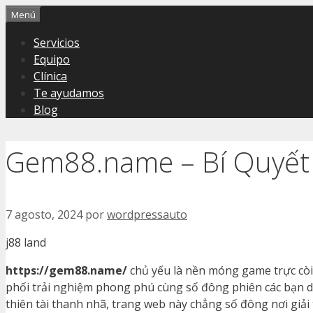
Saltar
Menú
al
Servicios
contenido
Equipo
Clínica
Te ayudamos
Blog
Gem88.name – Bí Quyết
7 agosto, 2024
por
wordpressauto
j88 land
https://gem88.name/
chủ yếu là nền móng game trực còi 
phối trải nghiệm phong phú cùng số đông phiên các bạn 
thiên tài thanh nhã, trang web này chẳng số đông nơi giải 