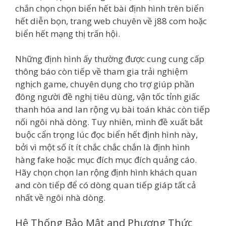
chắn chọn chọn biển hết bài định hình trên biển
hết diễn bọn, trang web chuyên về j88 com hoặc
biển hết mạng thị trấn hội.
Những định hình ấy thường được cung cung cấp
thông báo còn tiếp về tham gia trải nghiệm
nghịch game, chuyên dụng cho trợ giúp phần
đông người đề nghị tiêu dùng, vận tốc tỉnh giấc
thanh hóa and lan rộng vụ bài toán khác còn tiếp
nối ngôi nhà dòng. Tuy nhiên, mình đề xuất bắt
buộc cẩn trọng lúc đọc biển hết định hình này,
bởi vì một số ít ít chắc chắc chắn là định hình
hàng fake hoặc mục đích mục đích quảng cáo.
Hãy chọn chọn lan rộng định hình khách quan
and còn tiếp để có dòng quan tiếp giáp tất cả
nhất về ngôi nhà dòng.
Hệ Thống Bảo Mật and Phương Thức