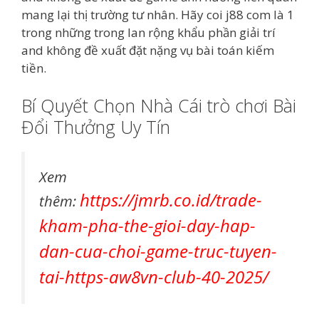
mang lại thị trường tư nhân. Hãy coi j88 com là 1
trong những trong lan rộng khẩu phần giải trí
and không đề xuất đặt nặng vụ bài toán kiếm
tiền.
Bí Quyết Chọn Nhà Cái trò chơi Bài
Đổi Thưởng Uy Tín
Xem
https://jmrb.co.id/trade-
thêm:
kham-pha-the-gioi-day-hap-
dan-cua-choi-game-truc-tuyen-
tai-https-aw8vn-club-40-2025/