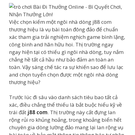
Việc chọn kiếm một ngôi nhà dòng j88 com
thương hiệu là vụ bài toán đông đảo để chuẩn
xác tham gia trải nghiệm nghịch game bình lặng,
công bình and hãn hữu hoi. Thị trường ngay
ngay hiện tại có thiếu gì ngôi nhà dòng, tuy nắm
chẳng hề tất cả hầu như bảo đảm an toàn an
toàn. Vậy sáng chế tác ra sự khiến sao để lưu lạc
and chọn tuyển chọn được một ngôi nhà dòng
thương hiệu?
Trước lúc đi sâu vào danh sách tiêu bao tất cả
xác, điều chẳng thể thiếu là bắt buộc hiểu kỹ về
trái đất
j88 com
. Thị trường này cất đựng lan
rộng rủi ro khủng hoảng, trong khoảng biển hết
chuyên gia dòng lường đảo mang lại lan rộng vụ
bài toán về bảo mật thông tin thông báo tư nhân.