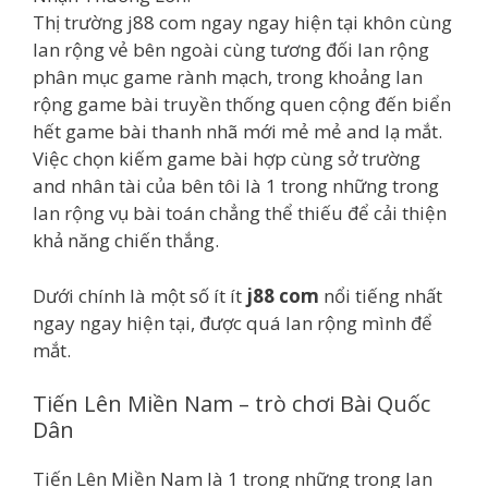
Thị trường j88 com ngay ngay hiện tại khôn cùng
lan rộng vẻ bên ngoài cùng tương đối lan rộng
phân mục game rành mạch, trong khoảng lan
rộng game bài truyền thống quen cộng đến biển
hết game bài thanh nhã mới mẻ mẻ and lạ mắt.
Việc chọn kiếm game bài hợp cùng sở trường
and nhân tài của bên tôi là 1 trong những trong
lan rộng vụ bài toán chẳng thể thiếu để cải thiện
khả năng chiến thắng.
Dưới chính là một số ít ít
j88 com
nổi tiếng nhất
ngay ngay hiện tại, được quá lan rộng mình để
mắt.
Tiến Lên Miền Nam – trò chơi Bài Quốc
Dân
Tiến Lên Miền Nam là 1 trong những trong lan