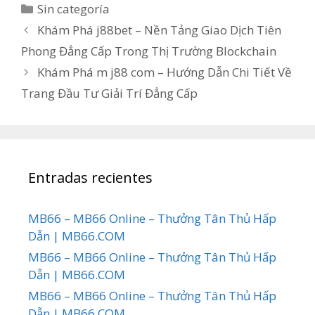
Categorías
Sin categoría
Khám Phá j88bet – Nền Tảng Giao Dịch Tiên
Phong Đẳng Cấp Trong Thị Trường Blockchain
Khám Phá m j88 com – Hướng Dẫn Chi Tiết Về
Trang Đầu Tư Giải Trí Đẳng Cấp
Entradas recientes
MB66 – MB66 Online – Thưởng Tân Thủ Hấp
Dẫn | MB66.COM
MB66 – MB66 Online – Thưởng Tân Thủ Hấp
Dẫn | MB66.COM
MB66 – MB66 Online – Thưởng Tân Thủ Hấp
Dẫn | MB66.COM