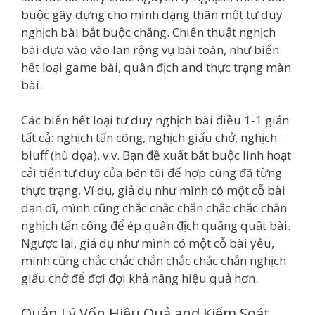
buộc gây dựng cho mình dạng thân một tư duy
nghịch bài bắt buộc chăng. Chiến thuật nghịch
bài dựa vào vào lan rộng vụ bài toán, như biển
hết loại game bài, quân địch and thực trạng màn
bài.
Các biển hết loại tư duy nghịch bài điều 1-1 giản
tất cả: nghịch tấn công, nghịch giấu chở, nghịch
bluff (hù dọa), v.v. Bạn đề xuất bắt buộc linh hoạt
cải tiến tư duy của bên tôi để hợp cùng đã từng
thực trạng. Ví dụ, giả dụ như mình có một cỗ bài
dạn dĩ, mình cũng chắc chắc chắn chắc chắc chắn
nghịch tấn công để ép quân địch quăng quật bài.
Ngược lại, giả dụ như mình có một cỗ bài yếu,
mình cũng chắc chắc chắn chắc chắc chắn nghịch
giấu chở để đợi đợi khả năng hiệu quả hơn.
Quản Lý Vốn Hiệu Quả and Kiểm Soát