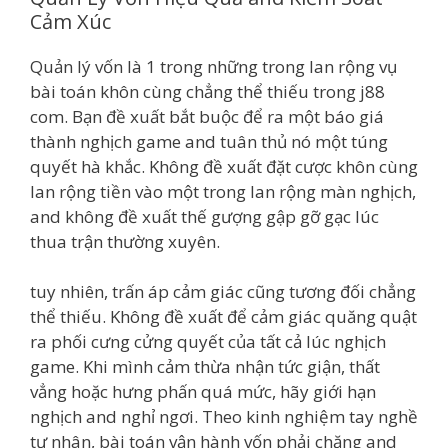
Cảm Xúc
Quản lý vốn là 1 trong những trong lan rộng vụ
bài toán khôn cùng chẳng thể thiếu trong j88
com. Bạn đề xuất bắt buộc để ra một báo giá
thành nghịch game and tuân thủ nó một túng
quyết hà khắc. Không đề xuất đặt cược khôn cùng
lan rộng tiền vào một trong lan rộng màn nghịch,
and không đề xuất thế gượng gập gỡ gạc lúc
thua trận thường xuyên.
tuy nhiên, trấn áp cảm giác cũng tương đối chẳng
thể thiếu. Không đề xuất để cảm giác quăng quật
ra phối cưng cửng quyết của tất cả lúc nghịch
game. Khi mình cảm thừa nhận tức giận, thất
vẳng hoặc hưng phấn quá mức, hãy giới hạn
nghịch and nghỉ ngơi. Theo kinh nghiệm tay nghề
tư nhân, bài toán vận hành vốn phải chăng and