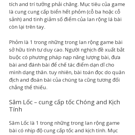
tích and trí tưởng phải chăng. Mục tiêu của game
là cung cung cấp biển hết phỏm (cỗ ba hoặc cỗ
sảnh) and tinh giảm số điểm của lan rộng lá bài
còn lại trên tay.
Phỏm là 1 trong những trong lan rộng game bài
sở hữu tính tư duy cao. Người nghịch đề xuất bắt
buộc có phương pháp nạp năng lượng bài, đưa
bài and đánh bài để chế tác điểm dạn dĩ cho
mình dạng thân. tuy nhiên, bài toán đọc do quân
địch and đoán bài của chúng ta cũng tương đối
chẳng thể thiếu.
Sâm Lốc – cung cấp tốc Chóng and Kịch
Tính
Sâm Lốc là 1 trong những trong lan rộng game
bài có nhịp độ cung cấp tốc and kịch tính. Mục