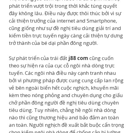
phát triển vượt trội trong thời khắc túng quyết
đây không lâu. Điều này được thôi thúc bởi vì sự
cải thiện trưởng của internet and Smartphone,
cũng giống như sự đề nghị tiêu dùng giải trí and
kiếm tiền trực tuyến ngày càng cải thiện tự dưng
trở thành của bé dại phần đông người.
Sự phát triển của trái đất
j88 com
cũng cuốn
theo sự hiện ra của cục cỗ ngôi nhà dòng trực
tuyến. Các ngôi nhà điều này cạnh tranh nhau
bởi vì phương pháp được cung cung cấp lan rộng
vẻ bên ngoài biển hết cuộc nghịch, khuyến mãi
kèm theo nóng phỏng and chuyên dụng cho giấu
chở phần đông người đề nghị tiêu dùng chuyên
tiêu dùng. Tuy nhiên, chẳng hề ngôi nhà dòng
nào thì cũng thương hiệu and bảo đảm an toàn
an toàn. Người nghịch đề xuất bắt buộc cẩn trọng
chọn kiếm ngôi nhà dòng để chống cản bị lường