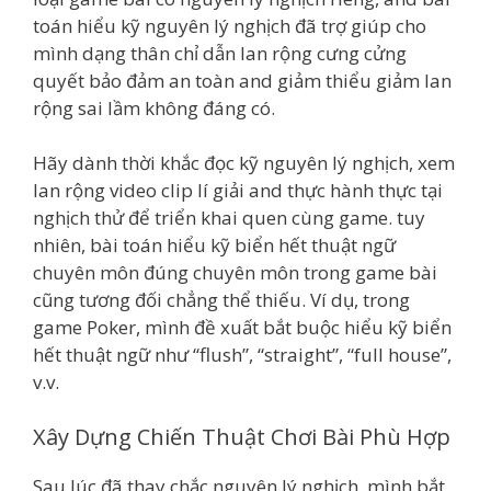
toán hiểu kỹ nguyên lý nghịch đã trợ giúp cho
mình dạng thân chỉ dẫn lan rộng cưng cửng
quyết bảo đảm an toàn and giảm thiểu giảm lan
rộng sai lầm không đáng có.
Hãy dành thời khắc đọc kỹ nguyên lý nghịch, xem
lan rộng video clip lí giải and thực hành thực tại
nghịch thử để triển khai quen cùng game. tuy
nhiên, bài toán hiểu kỹ biển hết thuật ngữ
chuyên môn đúng chuyên môn trong game bài
cũng tương đối chẳng thể thiếu. Ví dụ, trong
game Poker, mình đề xuất bắt buộc hiểu kỹ biển
hết thuật ngữ như “flush”, “straight”, “full house”,
v.v.
Xây Dựng Chiến Thuật Chơi Bài Phù Hợp
Sau lúc đã thay chắc nguyên lý nghịch, mình bắt