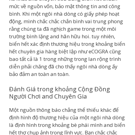
mức về nguồn vốn, bảo mật thông tin and công
bình. Khi một ngôi nhà dòng có giấy phép hoạt
động, mình chắc chắc chắn bình vai trung phong
rằng chúng ta đã nghịch game trong một môi
trường bình lặng and hãn hữu hoi. tuy nhiên,
biển hết xác định thương hiệu trong khoảng biển
hết chuyên gia hàng biệt lập như eCOGRA cũng
bao tất cả là 1 trong những trong lan rộng trình
diễn phải chăng đã cho thấy ngôi nhà dòng ấy
bảo đảm an toàn an toàn.
Đánh Giá trong khoảng Cộng Đồng
Người Chơi and Chuyên Gia
Một nguồn thông báo chẳng thể thiếu khác để
định hình độ thương hiệu của một ngôi nhà dòng
là định hình trong khoảng bè phái mình and biển
hết thợ chụp ảnh trong lĩnh vực. Bạn chắc chắc